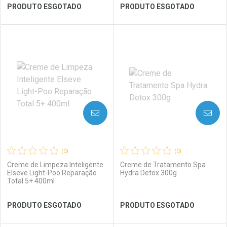
Ver Desconto Convênio
Ver Desconto Convênio
PRODUTO ESGOTADO
PRODUTO ESGOTADO
FECHAR
FECHAR
FEC
FEC
Laboratório
Por Menos
Laboratório
Por Menos
AVISE-ME
AVISE-ME
(0)
(0)
Creme de Limpeza Inteligente
Creme de Tratamento Spa
Elseve Light-Poo Reparação
Hydra Detox 300g
Total 5+ 400ml
Ver Desconto Convênio
Ver Desconto Convênio
PRODUTO ESGOTADO
PRODUTO ESGOTADO