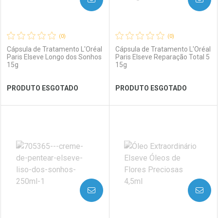
(0)
(0)
Cápsula de Tratamento L'Oréal
Cápsula de Tratamento L'Oréal
Paris Elseve Longo dos Sonhos
Paris Elseve Reparação Total 5
15g
15g
Ver Desconto Convênio
Ver Desconto Convênio
PRODUTO ESGOTADO
PRODUTO ESGOTADO
FECHAR
FECHAR
FEC
FEC
Laboratório
Por Menos
Laboratório
Por Menos
AVISE-ME
AVISE-ME