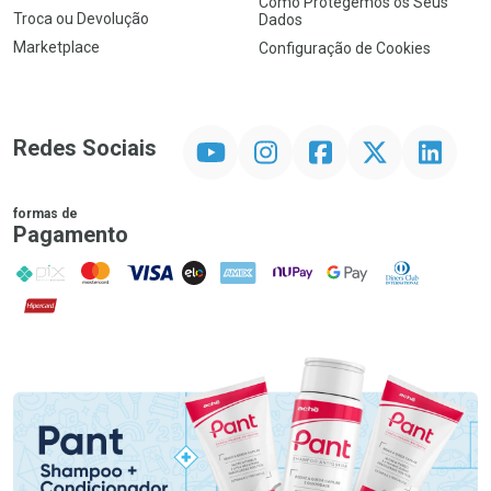
Como Protegemos os Seus
Troca ou Devolução
Dados
Marketplace
Configuração de Cookies
YouTube
Instagram
Facebook
Twitter
Linkedin
Redes Sociais
formas de
Pagamento
PIX
MasterCard
VISA
ELO
AMEX
NuPay
Google Pay
Diners Club
Hipercard
Promoção em Destaque