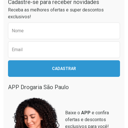
Cadastre-se para receber novidades
Receba as melhores ofertas e super descontos
exclusivos!
Preencha o formulário abaixo para receber 
Ativar Desconto
Ativar Desconto
Nome
Comprar sem Desconto
Comprar sem Desconto
Comprar sem Desconto
Comprar sem Desconto
Por R$ 26,59/cada
Por R$ 20,59/cada
Por R$ 26,59/cada
Por R$ 20,59/cada
Email
CADASTRAR
APP Drogaria São Paulo
Baixe o
APP
e confira
ofertas e descontos
exclusivos para você!