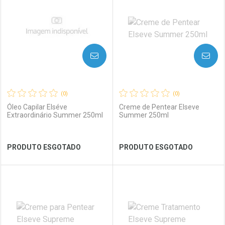
Laboratório
Por Menos
Laboratório
Por Menos
AVISE-ME
AVISE-ME
(0)
(0)
Óleo Capilar Elséve
Creme de Pentear Elseve
Extraordinário Summer 250ml
Summer 250ml
Ver Desconto Convênio
Ver Desconto Convênio
PRODUTO ESGOTADO
PRODUTO ESGOTADO
FECHAR
FECHAR
FEC
FEC
Laboratório
Por Menos
Laboratório
Por Menos