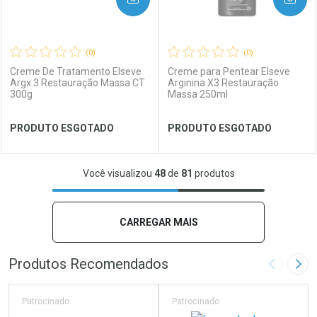
(0)
(0)
Creme De Tratamento Elseve
Creme para Pentear Elseve
Argx.3 Restauração Massa CT
Arginina X3 Restauração
300g
Massa 250ml
Ver Desconto Convênio
Ver Desconto Convênio
PRODUTO ESGOTADO
PRODUTO ESGOTADO
FECHAR
FECHAR
FEC
FEC
Você visualizou
48
de
81
produtos
Laboratório
Por Menos
Laboratório
Por Menos
CARREGAR MAIS
Produtos Recomendados
Imagem A
Pró
Patrocinado
Patrocinado