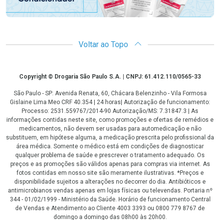
Voltar ao Topo
Copyright
Copyright © Drogaria São Paulo S.A. | CNPJ: 61.412.110/0565-33
São Paulo - SP: Avenida Renata, 60, Chácara Belenzinho - Vila Formosa
Gislaine Lima Meo CRF 40.354 | 24 horas| Autorização de funcionamento:
Processo: 2531.559767/2014-90 Autorização/MS: 7.31847.3 | As
informações contidas neste site, como promoções e ofertas de remédios e
medicamentos, não devem ser usadas para automedicação e não
substituem, em hipótese alguma, a medicação prescrita pelo profissional da
área médica. Somente o médico está em condições de diagnosticar
qualquer problema de saúde e prescrever o tratamento adequado. Os
preços e as promoções são válidos apenas para compras via internet. As
fotos contidas em nosso site são meramente ilustrativas. *Preços e
disponibilidade sujeitos a alterações no decorrer do dia. Antibióticos e
antimicrobianos vendas apenas em lojas físicas ou televendas. Portaria nº
344 - 01/02/1999 - Ministério da Saúde. Horário de funcionamento Central
de Vendas e Atendimento ao Cliente 4003 3393 ou 0800 779 8767 de
domingo a domingo das 08h00 às 20h00.