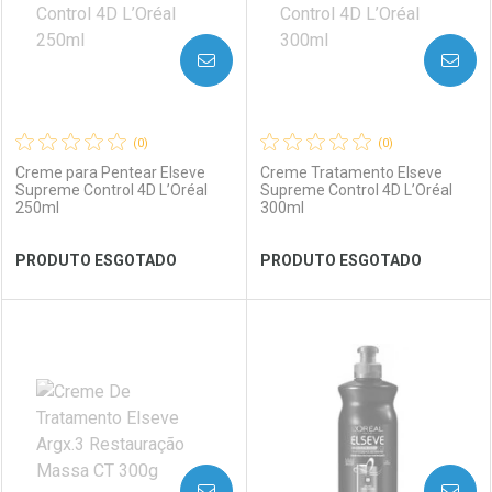
AVISE-ME
AVISE-ME
(0)
(0)
Creme para Pentear Elseve
Creme Tratamento Elseve
Supreme Control 4D L’Oréal
Supreme Control 4D L’Oréal
250ml
300ml
Ver Desconto Convênio
Ver Desconto Convênio
PRODUTO ESGOTADO
PRODUTO ESGOTADO
FECHAR
FECHAR
FEC
FEC
Laboratório
Por Menos
Laboratório
Por Menos
AVISE-ME
AVISE-ME