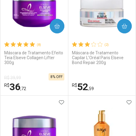
COMPRAR
COMPRAR
(8)
(2)
Máscara de Tratamento Efeito
Máscara de Tratamento
Teia Elseve Collagen Lifter
Capilar L’Oréal Paris Elseve
300g
Bond Repair 200g
8% OFF
R$ 39,99
36
52
R$
R$
,72
,59
ADICIONAR AOS FAVORITOS
ADI
FECHAR
FECHAR
F
F
Laboratório
Por Menos
Laboratório
Por Menos