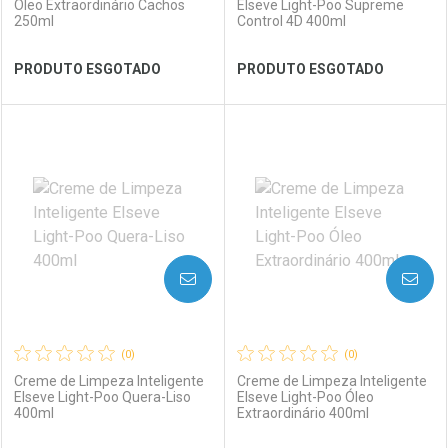
Óleo Extraordinário Cachos
Elseve Light-Poo Supreme
250ml
Control 4D 400ml
Ver Desconto Convênio
Ver Desconto Convênio
PRODUTO ESGOTADO
PRODUTO ESGOTADO
FECHAR
FECHAR
FEC
FEC
Laboratório
Por Menos
Laboratório
Por Menos
AVISE-ME
AVISE-ME
(0)
(0)
Creme de Limpeza Inteligente
Creme de Limpeza Inteligente
Elseve Light-Poo Quera-Liso
Elseve Light-Poo Óleo
400ml
Extraordinário 400ml