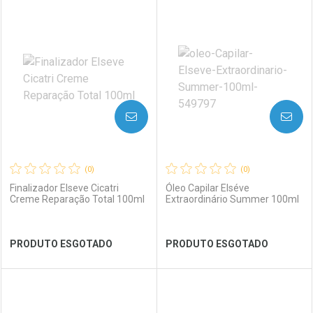
FECHAR
FECHAR
FEC
FEC
Laboratório
Por Menos
Laboratório
Por Menos
AVISE-ME
AVISE-ME
(0)
(0)
Finalizador Elseve Cicatri
Óleo Capilar Elséve
Creme Reparação Total 100ml
Extraordinário Summer 100ml
Ver Desconto Convênio
Ver Desconto Convênio
PRODUTO ESGOTADO
PRODUTO ESGOTADO
FECHAR
FECHAR
FEC
FEC