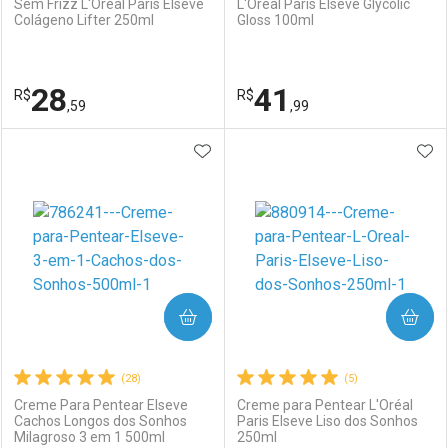
Sem Frizz L'Oréal Paris Elseve
L'Oréal Paris Elseve Glycolic
Colágeno Lifter 250ml
Gloss 100ml
Ativar Desconto
Ativar Desconto
Comprar sem Desconto
Comprar sem Desconto
28
41
R$
Comprar sem Desconto
R$
Comprar sem Desconto
Por R$ 52,59/cada
Por R$ 25,59/cada
,59
,99
Por R$ 52,59/cada
Por R$ 25,59/cada
ADICIONAR AOS FAVORITOS
ADI
FECHAR
FECHAR
F
F
Laboratório
Por Menos
Laboratório
Por Menos
COMPRAR
COMPRAR
(28)
(5)
Creme Para Pentear Elseve
Creme para Pentear L'Oréal
Cachos Longos dos Sonhos
Paris Elseve Liso dos Sonhos
Milagroso 3 em 1 500ml
250ml