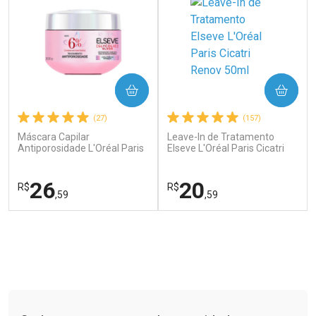
Ver Desconto Convênio
Ver Desconto Convênio
COMPRAR
COMPRAR
(27)
(157)
Máscara Capilar
Leave-In de Tratamento
Antiporosidade L'Oréal Paris
Elseve L'Oréal Paris Cicatri
Elseve Glycolic Gloss 300g
Renov 50ml
26
20
R$
R$
,59
,59
FECHAR
FECHAR
FEC
FEC
Laboratório
Laboratório
Por Menos
Por Menos
Tudo sobre a Drogaria São Paulo