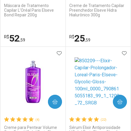
Máscara de Tratamento
Creme de Tratamento Capilar
Capilar L’Oréal Paris Elseve
Preenchedor Elseve Hidra
Bond Repair 200g
Hialurônico 300g
Ativar Desconto
Ativar Desconto
Comprar sem Desconto
Comprar sem Desconto
52
25
R$
Comprar sem Desconto
R$
Comprar sem Desconto
Por R$ 25,59/cada
Por R$ 45,24/cada
,59
,59
Por R$ 25,59/cada
Por R$ 45,24/cada
ADICIONAR AOS FAVORITOS
ADI
FECHAR
FECHAR
F
F
Laboratório
Por Menos
Laboratório
Por Menos
COMPRAR
COMPRAR
(4)
(22)
Creme para Pentear Volume
Sérum Elixir Antiporosidade