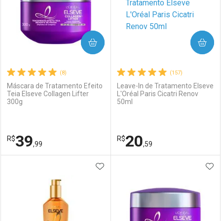
COMPRAR
COMPRAR
(8)
(157)
Máscara de Tratamento Efeito
Leave-In de Tratamento Elseve
Teia Elseve Collagen Lifter
L'Oréal Paris Cicatri Renov
300g
50ml
39
20
R$
R$
,99
,59
ADICIONAR AOS FAVORITOS
ADI
FECHAR
FECHAR
F
F
Laboratório
Por Menos
Laboratório
Por Menos