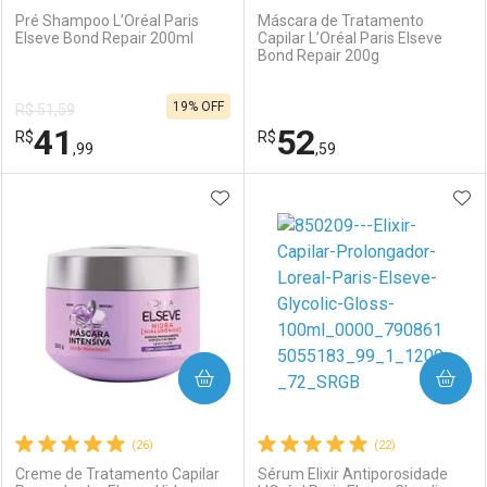
Pré Shampoo L’Oréal Paris
Máscara de Tratamento
Elseve Bond Repair 200ml
Capilar L’Oréal Paris Elseve
Bond Repair 200g
Ativar Desconto
Ativar Desconto
19% OFF
R$ 51,59
Comprar sem Desconto
Comprar sem Desconto
41
52
R$
Comprar sem Desconto
R$
Comprar sem Desconto
Por R$ 25,59/cada
Por R$ 28,59/cada
,99
,59
Por R$ 25,59/cada
Por R$ 28,59/cada
ADICIONAR AOS FAVORITOS
ADI
FECHAR
FECHAR
F
F
Laboratório
Por Menos
Laboratório
Por Menos
COMPRAR
COMPRAR
(26)
(22)
Creme de Tratamento Capilar
Sérum Elixir Antiporosidade