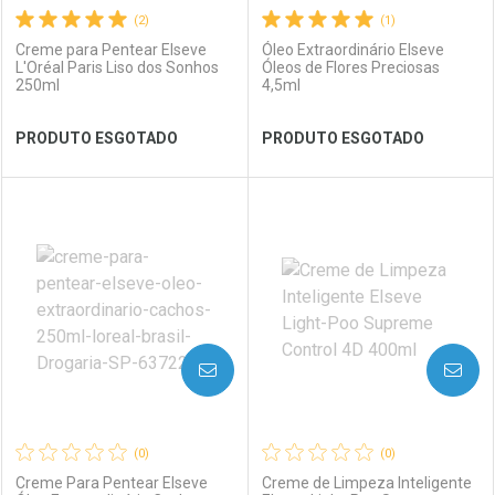
(2)
(1)
Creme para Pentear Elseve
Óleo Extraordinário Elseve
L'Oréal Paris Liso dos Sonhos
Óleos de Flores Preciosas
250ml
4,5ml
Ver Desconto Convênio
Ver Desconto Convênio
PRODUTO ESGOTADO
PRODUTO ESGOTADO
FECHAR
FECHAR
FEC
FEC
Laboratório
Por Menos
Laboratório
Por Menos
AVISE-ME
AVISE-ME
(0)
(0)
Creme Para Pentear Elseve
Creme de Limpeza Inteligente