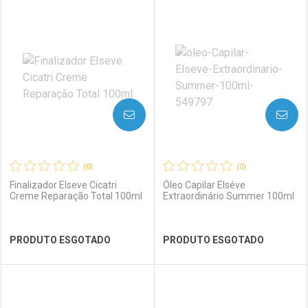
FECHAR
FECHAR
FEC
FEC
Laboratório
Por Menos
Laboratório
Por Menos
AVISE-ME
AVISE-ME
(0)
(0)
Finalizador Elseve Cicatri
Óleo Capilar Elséve
Creme Reparação Total 100ml
Extraordinário Summer 100ml
Ver Desconto Convênio
Ver Desconto Convênio
PRODUTO ESGOTADO
PRODUTO ESGOTADO
FECHAR
FECHAR
FEC
FEC