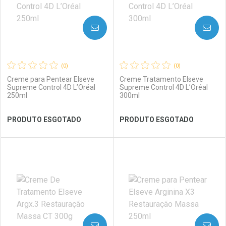
AVISE-ME
AVISE-ME
(0)
(0)
Creme para Pentear Elseve
Creme Tratamento Elseve
Supreme Control 4D L’Oréal
Supreme Control 4D L’Oréal
250ml
300ml
Ver Desconto Convênio
Ver Desconto Convênio
PRODUTO ESGOTADO
PRODUTO ESGOTADO
FECHAR
FECHAR
FEC
FEC
Laboratório
Por Menos
Laboratório
Por Menos
AVISE-ME
AVISE-ME