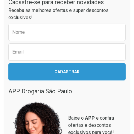
Cadastre-se para receber novidades
Receba as melhores ofertas e super descontos
exclusivos!
Preencha o formulário abaixo para receber 
Ativar Desconto
Ativar Desconto
Nome
Comprar sem Desconto
Comprar sem Desconto
Comprar sem Desconto
Comprar sem Desconto
Por R$ 26,59/cada
Por R$ 42,04/cada
Por R$ 26,59/cada
Por R$ 42,04/cada
Email
CADASTRAR
APP Drogaria São Paulo
Baixe o
APP
e confira
ofertas e descontos
exclusivos para você!