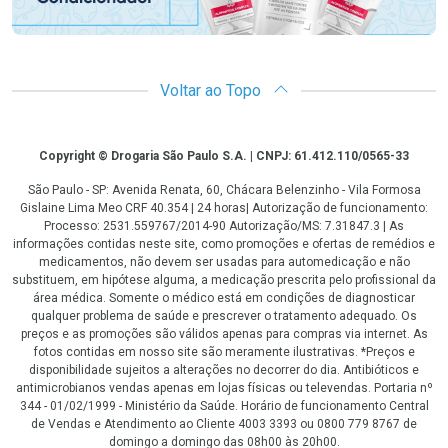
Voltar ao Topo
Copyright
Copyright © Drogaria São Paulo S.A. | CNPJ: 61.412.110/0565-33
São Paulo - SP: Avenida Renata, 60, Chácara Belenzinho - Vila Formosa
Gislaine Lima Meo CRF 40.354 | 24 horas| Autorização de funcionamento:
Processo: 2531.559767/2014-90 Autorização/MS: 7.31847.3 | As
informações contidas neste site, como promoções e ofertas de remédios e
medicamentos, não devem ser usadas para automedicação e não
substituem, em hipótese alguma, a medicação prescrita pelo profissional da
área médica. Somente o médico está em condições de diagnosticar
qualquer problema de saúde e prescrever o tratamento adequado. Os
preços e as promoções são válidos apenas para compras via internet. As
fotos contidas em nosso site são meramente ilustrativas. *Preços e
disponibilidade sujeitos a alterações no decorrer do dia. Antibióticos e
antimicrobianos vendas apenas em lojas físicas ou televendas. Portaria nº
344 - 01/02/1999 - Ministério da Saúde. Horário de funcionamento Central
de Vendas e Atendimento ao Cliente 4003 3393 ou 0800 779 8767 de
domingo a domingo das 08h00 às 20h00.