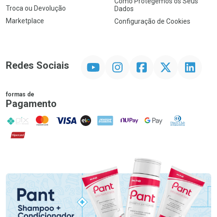
Como Protegemos os Seus
Troca ou Devolução
Dados
Marketplace
Configuração de Cookies
YouTube
Instagram
Facebook
Twitter
Linkedin
Redes Sociais
formas de
Pagamento
PIX
MasterCard
VISA
ELO
AMEX
NuPay
Google Pay
Diners Club
Hipercard
Promoção em Destaque