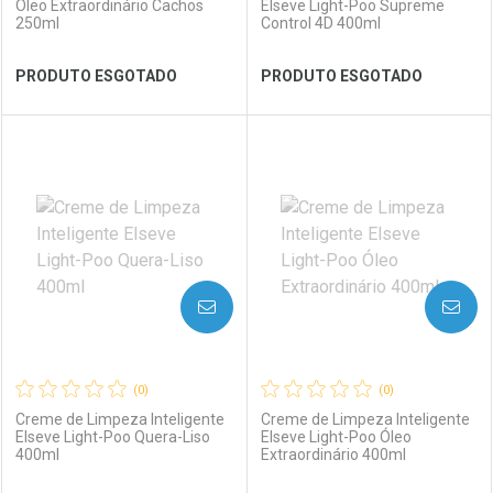
Óleo Extraordinário Cachos
Elseve Light-Poo Supreme
250ml
Control 4D 400ml
Ver Desconto Convênio
Ver Desconto Convênio
PRODUTO ESGOTADO
PRODUTO ESGOTADO
FECHAR
FECHAR
FEC
FEC
Laboratório
Por Menos
Laboratório
Por Menos
AVISE-ME
AVISE-ME
(0)
(0)
Creme de Limpeza Inteligente
Creme de Limpeza Inteligente
Elseve Light-Poo Quera-Liso
Elseve Light-Poo Óleo
400ml
Extraordinário 400ml