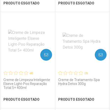
Ver Desconto Convênio
Ver Desconto Convênio
PRODUTO ESGOTADO
PRODUTO ESGOTADO
FECHAR
FECHAR
FEC
FEC
Laboratório
Por Menos
Laboratório
Por Menos
AVISE-ME
AVISE-ME
(0)
(0)
Creme de Limpeza Inteligente
Creme de Tratamento Spa
Elseve Light-Poo Reparação
Hydra Detox 300g
Total 5+ 400ml
Ver Desconto Convênio
Ver Desconto Convênio
PRODUTO ESGOTADO
PRODUTO ESGOTADO