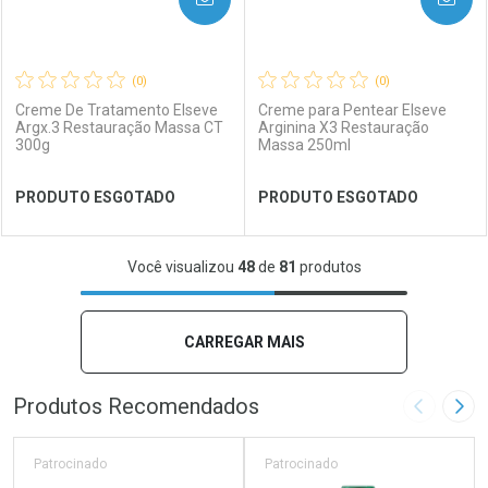
(0)
(0)
Creme De Tratamento Elseve
Creme para Pentear Elseve
Argx.3 Restauração Massa CT
Arginina X3 Restauração
300g
Massa 250ml
Ver Desconto Convênio
Ver Desconto Convênio
PRODUTO ESGOTADO
PRODUTO ESGOTADO
FECHAR
FECHAR
FEC
FEC
Você visualizou
48
de
81
produtos
Laboratório
Por Menos
Laboratório
Por Menos
CARREGAR MAIS
Produtos Recomendados
Imagem A
Pró
Patrocinado
Patrocinado