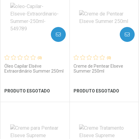
Laboratório
Por Menos
Laboratório
Por Menos
AVISE-ME
AVISE-ME
(0)
(0)
Óleo Capilar Elséve
Creme de Pentear Elseve
Extraordinário Summer 250ml
Summer 250ml
Ver Desconto Convênio
Ver Desconto Convênio
PRODUTO ESGOTADO
PRODUTO ESGOTADO
FECHAR
FECHAR
FEC
FEC
Laboratório
Por Menos
Laboratório
Por Menos