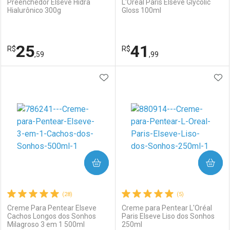
Preenchedor Elseve Hidra
L'Oréal Paris Elseve Glycolic
Hialurônico 300g
Gloss 100ml
Ativar Desconto
Ativar Desconto
Comprar sem Desconto
Comprar sem Desconto
25
41
R$
Comprar sem Desconto
R$
Comprar sem Desconto
Por R$ 41,99/cada
Por R$ 52,59/cada
,59
,99
Por R$ 41,99/cada
Por R$ 52,59/cada
ADICIONAR AOS FAVORITOS
ADI
FECHAR
FECHAR
F
F
Laboratório
Por Menos
Laboratório
Por Menos
COMPRAR
COMPRAR
(28)
(5)
Creme Para Pentear Elseve
Creme para Pentear L'Oréal
Cachos Longos dos Sonhos
Paris Elseve Liso dos Sonhos
Milagroso 3 em 1 500ml
250ml