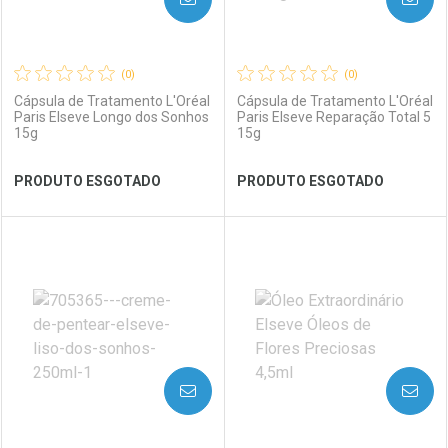
(0)
(0)
Cápsula de Tratamento L'Oréal
Cápsula de Tratamento L'Oréal
Paris Elseve Longo dos Sonhos
Paris Elseve Reparação Total 5
15g
15g
Ver Desconto Convênio
Ver Desconto Convênio
PRODUTO ESGOTADO
PRODUTO ESGOTADO
FECHAR
FECHAR
FEC
FEC
Laboratório
Por Menos
Laboratório
Por Menos
AVISE-ME
AVISE-ME