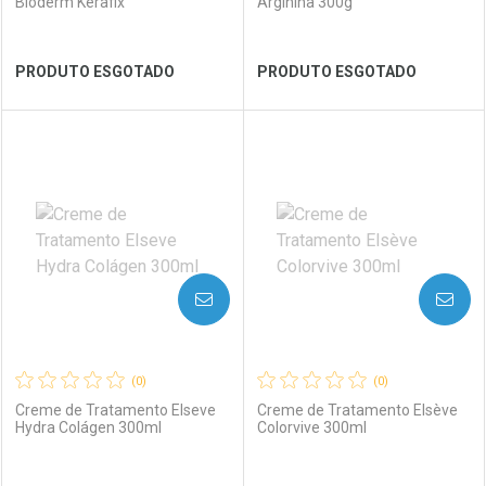
Bioderm Kerafix
Arginina 300g
Ver Desconto Convênio
Ver Desconto Convênio
PRODUTO ESGOTADO
PRODUTO ESGOTADO
FECHAR
FECHAR
FEC
FEC
Laboratório
Por Menos
Laboratório
Por Menos
AVISE-ME
AVISE-ME
(0)
(0)
Creme de Tratamento Elseve
Creme de Tratamento Elsève
Hydra Colágen 300ml
Colorvive 300ml