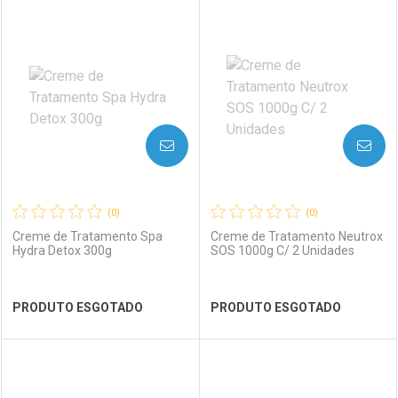
FECHAR
FECHAR
FEC
FEC
Laboratório
Por Menos
Laboratório
Por Menos
AVISE-ME
AVISE-ME
(0)
(0)
Creme de Tratamento Spa
Creme de Tratamento Neutrox
Hydra Detox 300g
SOS 1000g C/ 2 Unidades
Ver Desconto Convênio
Ver Desconto Convênio
PRODUTO ESGOTADO
PRODUTO ESGOTADO
FECHAR
FECHAR
FEC
FEC