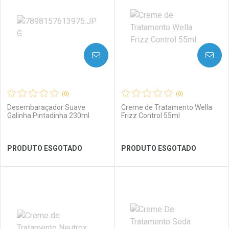
Laboratório
Por Menos
Laboratório
Por Menos
AVISE-ME
AVISE-ME
(0)
(0)
Desembaraçador Suave
Creme de Tratamento Wella
Galinha Pintadinha 230ml
Frizz Control 55ml
Ver Desconto Convênio
Ver Desconto Convênio
PRODUTO ESGOTADO
PRODUTO ESGOTADO
FECHAR
FECHAR
FEC
FEC
Laboratório
Por Menos
Laboratório
Por Menos