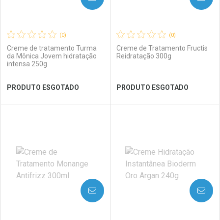
(0)
(0)
Creme de tratamento Turma
Creme de Tratamento Fructis
da Mônica Jovem hidratação
Reidratação 300g
intensa 250g
Ver Desconto Convênio
Ver Desconto Convênio
PRODUTO ESGOTADO
PRODUTO ESGOTADO
FECHAR
FECHAR
FEC
FEC
Laboratório
Por Menos
Laboratório
Por Menos
AVISE-ME
AVISE-ME