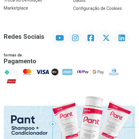
Troca ou Devolução
Dados
Marketplace
Configuração de Cookies
YouTube
Instagram
Facebook
Twitter
Linkedin
Redes Sociais
formas de
Pagamento
PIX
MasterCard
VISA
ELO
AMEX
NuPay
Google Pay
Diners Club
Hipercard
Promoção em Destaque