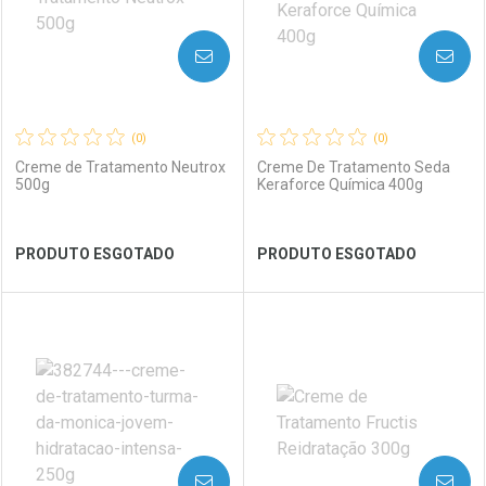
AVISE-ME
AVISE-ME
(0)
(0)
Creme de Tratamento Neutrox
Creme De Tratamento Seda
500g
Keraforce Química 400g
Ver Desconto Convênio
Ver Desconto Convênio
PRODUTO ESGOTADO
PRODUTO ESGOTADO
FECHAR
FECHAR
FEC
FEC
Laboratório
Por Menos
Laboratório
Por Menos
AVISE-ME
AVISE-ME