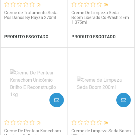
(0)
(0)
Creme de Tratamento Seda
Creme De Limpeza Seda
Pós Danos By Rayza 270ml
Boom Liberado Co-Wash 3 Em
1 375ml
Ver Desconto Convênio
Ver Desconto Convênio
PRODUTO ESGOTADO
PRODUTO ESGOTADO
FECHAR
FECHAR
FEC
FEC
Laboratório
Por Menos
Laboratório
Por Menos
AVISE-ME
AVISE-ME
(0)
(0)
Creme De Pentear Kanechom
Creme de Limpeza Seda Boom