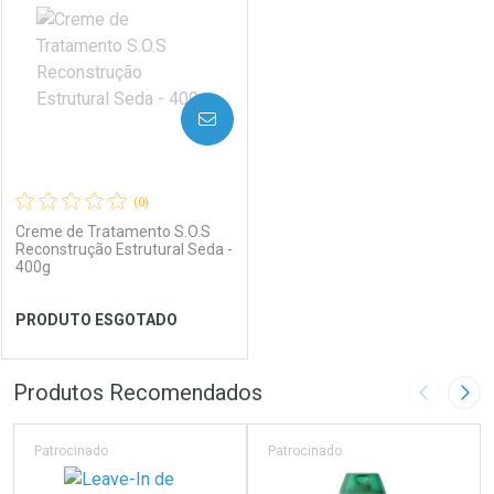
Laboratório
Por Menos
Laboratório
Por Menos
AVISE-ME
(0)
Creme de Tratamento S.O.S
Reconstrução Estrutural Seda -
400g
Ver Desconto Convênio
Ver Desconto Convênio
PRODUTO ESGOTADO
FECHAR
FECHAR
Produtos Recomendados
Imagem A
Pró
Laboratório
Por Menos
Patrocinado
Patrocinado