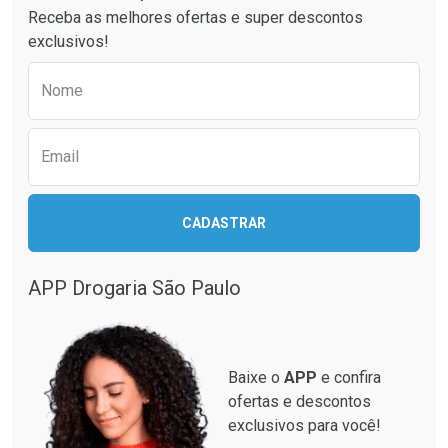
Receba as melhores ofertas e super descontos
exclusivos!
Preencha o formulário abaixo para receber 
Ativar Desconto
Ativar Desconto
Nome
Comprar sem Desconto
Comprar sem Desconto
Comprar sem Desconto
Comprar sem Desconto
Por R$ 20,59/cada
Por R$ 42,04/cada
Por R$ 20,59/cada
Por R$ 42,04/cada
Email
CADASTRAR
APP Drogaria São Paulo
Baixe o
APP
e confira
ofertas e descontos
exclusivos para você!