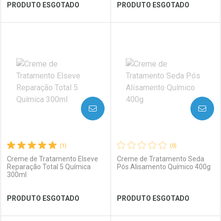
Ver Desconto Convênio
Ver Desconto Convênio
PRODUTO ESGOTADO
PRODUTO ESGOTADO
FECHAR
FECHAR
FEC
FEC
Laboratório
Por Menos
Laboratório
Por Menos
AVISE-ME
AVISE-ME
(1)
(0)
Creme de Tratamento Elseve
Creme de Tratamento Seda
Reparação Total 5 Química
Pós Alisamento Químico 400g
300ml
Ver Desconto Convênio
Ver Desconto Convênio
PRODUTO ESGOTADO
PRODUTO ESGOTADO