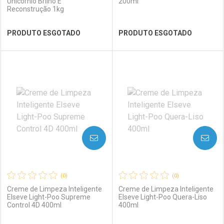
Unicórnio Brilho E
200ml
Reconstrução 1kg
Ver Desconto Convênio
Ver Desconto Convênio
PRODUTO ESGOTADO
PRODUTO ESGOTADO
FECHAR
FECHAR
FEC
FEC
Laboratório
Por Menos
Laboratório
Por Menos
AVISE-ME
AVISE-ME
(0)
(0)
Creme de Limpeza Inteligente
Creme de Limpeza Inteligente
Elseve Light-Poo Supreme
Elseve Light-Poo Quera-Liso
Control 4D 400ml
400ml