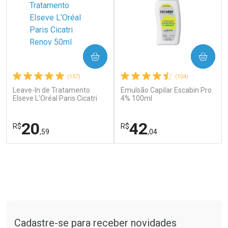
COMPRAR
COMPRAR
(157)
(104)
Leave-In de Tratamento
Emulsão Capilar Escabin Pro
Elseve L'Oréal Paris Cicatri
4% 100ml
Renov 50ml
Ver Desconto Convênio
20
42
R$
R$
,59
,04
FECHAR
FECHAR
FEC
FEC
Laboratório
Laboratório
Por Menos
Por Menos
Tudo sobre a Drogaria São Paulo
Cadastre-se para receber novidades