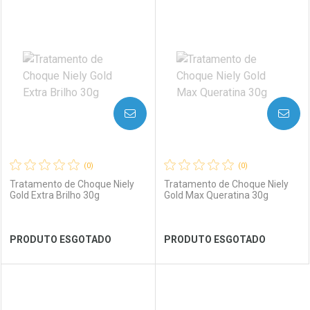
FECHAR
FECHAR
FEC
FEC
Laboratório
Por Menos
Laboratório
Por Menos
AVISE-ME
AVISE-ME
(0)
(0)
Tratamento de Choque Niely
Tratamento de Choque Niely
Gold Extra Brilho 30g
Gold Max Queratina 30g
Ver Desconto Convênio
Ver Desconto Convênio
PRODUTO ESGOTADO
PRODUTO ESGOTADO
FECHAR
FECHAR
FEC
FEC