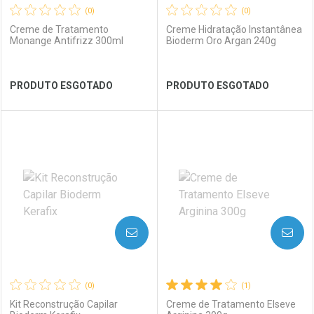
(0)
(0)
Creme de Tratamento
Creme Hidratação Instantânea
Monange Antifrizz 300ml
Bioderm Oro Argan 240g
Ver Desconto Convênio
Ver Desconto Convênio
PRODUTO ESGOTADO
PRODUTO ESGOTADO
FECHAR
FECHAR
FEC
FEC
Laboratório
Por Menos
Laboratório
Por Menos
AVISE-ME
AVISE-ME
(0)
(1)
Kit Reconstrução Capilar
Creme de Tratamento Elseve