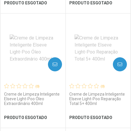
Ver Desconto Convênio
Ver Desconto Convênio
PRODUTO ESGOTADO
PRODUTO ESGOTADO
FECHAR
FECHAR
FEC
FEC
Laboratório
Por Menos
Laboratório
Por Menos
AVISE-ME
AVISE-ME
(0)
(0)
Creme de Limpeza Inteligente
Creme de Limpeza Inteligente
Elseve Light-Poo Óleo
Elseve Light-Poo Reparação
Extraordinário 400ml
Total 5+ 400ml
Ver Desconto Convênio
Ver Desconto Convênio
PRODUTO ESGOTADO
PRODUTO ESGOTADO