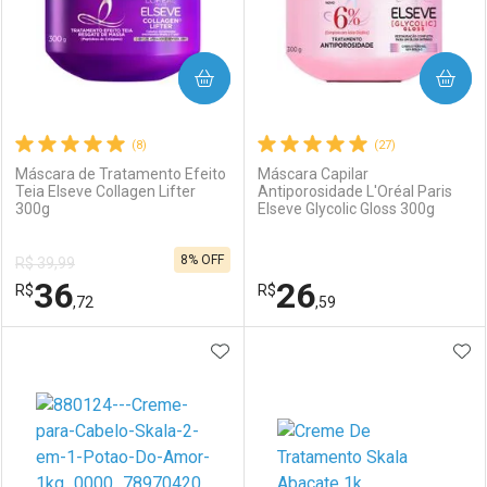
COMPRAR
COMPRAR
(8)
(27)
Máscara de Tratamento Efeito
Máscara Capilar
Teia Elseve Collagen Lifter
Antiporosidade L'Oréal Paris
300g
Elseve Glycolic Gloss 300g
8% OFF
R$ 39,99
36
26
R$
R$
,72
,59
ADICIONAR AOS FAVORITOS
ADI
FECHAR
FECHAR
F
F
Laboratório
Por Menos
Laboratório
Por Menos