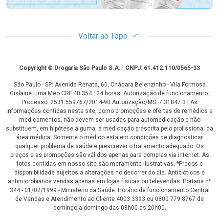
Voltar ao Topo
Copyright
Copyright © Drogaria São Paulo S.A. | CNPJ: 61.412.110/0565-33
São Paulo - SP: Avenida Renata, 60, Chácara Belenzinho - Vila Formosa
Gislaine Lima Meo CRF 40.354 | 24 horas| Autorização de funcionamento:
Processo: 2531.559767/2014-90 Autorização/MS: 7.31847.3 | As
informações contidas neste site, como promoções e ofertas de remédios e
medicamentos, não devem ser usadas para automedicação e não
substituem, em hipótese alguma, a medicação prescrita pelo profissional da
área médica. Somente o médico está em condições de diagnosticar
qualquer problema de saúde e prescrever o tratamento adequado. Os
preços e as promoções são válidos apenas para compras via internet. As
fotos contidas em nosso site são meramente ilustrativas. *Preços e
disponibilidade sujeitos a alterações no decorrer do dia. Antibióticos e
antimicrobianos vendas apenas em lojas físicas ou televendas. Portaria nº
344 - 01/02/1999 - Ministério da Saúde. Horário de funcionamento Central
de Vendas e Atendimento ao Cliente 4003 3393 ou 0800 779 8767 de
domingo a domingo das 08h00 às 20h00.