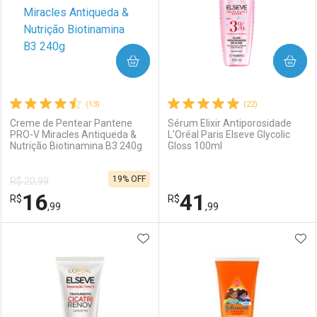
COMPRAR
COMPRAR
(13)
(22)
Creme de Pentear Pantene
Sérum Elixir Antiporosidade
PRO-V Miracles Antiqueda &
L'Oréal Paris Elseve Glycolic
Nutrição Biotinamina B3 240g
Gloss 100ml
19% OFF
R$ 20,99
16
41
R$
R$
,99
,99
ADICIONAR AOS FAVORITOS
ADI
FECHAR
FECHAR
F
F
Laboratório
Por Menos
Laboratório
Por Menos