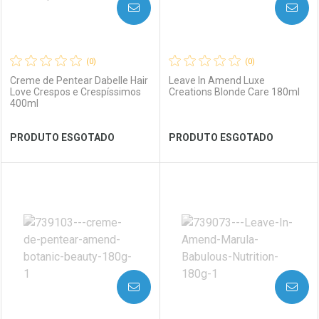
AVISE-ME
AVISE-ME
(0)
(0)
Creme de Pentear Dabelle Hair
Leave In Amend Luxe
Love Crespos e Crespíssimos
Creations Blonde Care 180ml
400ml
Ver Desconto Convênio
Ver Desconto Convênio
PRODUTO ESGOTADO
PRODUTO ESGOTADO
FECHAR
FECHAR
FEC
FEC
Laboratório
Por Menos
Laboratório
Por Menos
AVISE-ME
AVISE-ME