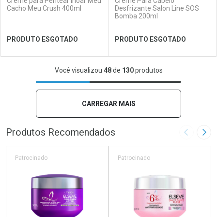
Creme para Pentear Inoar Meu
Creme Para Cabelo
Cacho Meu Crush 400ml
Desfrizante Salon Line SOS
Bomba 200ml
Ver Desconto Convênio
Ver Desconto Convênio
PRODUTO ESGOTADO
PRODUTO ESGOTADO
FECHAR
FECHAR
FEC
FEC
Você visualizou
48
de
130
produtos
Laboratório
Por Menos
Laboratório
Por Menos
CARREGAR MAIS
Produtos Recomendados
Imagem A
Pró
Patrocinado
Patrocinado