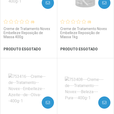
AVISE-ME
AVISE-ME
(0)
(0)
Creme de Tratamento Novex
Creme de Tratamento Novex
Embelleze Reposição de
Embelleze Reposição de
Massa 400g
Massa 1kg
Ver Desconto Convênio
Ver Desconto Convênio
PRODUTO ESGOTADO
PRODUTO ESGOTADO
FECHAR
FECHAR
FEC
FEC
Laboratório
Por Menos
Laboratório
Por Menos
AVISE-ME
AVISE-ME