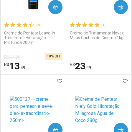
COMPRAR
COMPRAR
(24)
(1)
Creme de Pentear Leave-In
Creme de Tratamento Novex
Tresemmé Hidratação
Meus Cachos de Cinema 1kg
Profunda 200ml
Ativar Desconto
Ativar Desconto
10% OFF
R$ 14,99
Comprar sem Desconto
Comprar sem Desconto
13
23
R$
Comprar sem Desconto
R$
Comprar sem Desconto
Por R$ 20,59/cada
Por R$ 39,99/cada
,49
,99
Por R$ 20,59/cada
Por R$ 39,99/cada
ADICIONAR AOS FAVORITOS
ADI
FECHAR
FECHAR
F
F
Laboratório
Por Menos
Laboratório
Por Menos
COMPRAR
COMPRAR