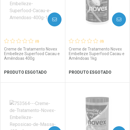
AVISE-ME
AVISE-ME
(0)
(0)
Creme de Tratamento Novex
Creme de Tratamento Novex
Embelleze Superfood Cacau e
Embelleze Superfood Cacau e
Amêndoas 400g
Amêndoas 1kg
Ver Desconto Convênio
Ver Desconto Convênio
PRODUTO ESGOTADO
PRODUTO ESGOTADO
FECHAR
FECHAR
FEC
FEC
Laboratório
Por Menos
Laboratório
Por Menos