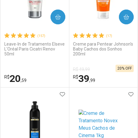
COMPRAR
COMPRAR
(157)
(17)
Leave-In de Tratamento Elseve
Creme para Pentear Johnson's
L'Oréal Paris Cicatri Renov
Baby Cachos dos Sonhos
50ml
200ml
Ativar Desconto
Ativar Desconto
20% OFF
R$ 49,99
Comprar sem Desconto
Comprar sem Desconto
20
39
R$
Comprar sem Desconto
R$
Comprar sem Desconto
Por R$ 16,99/cada
Por R$ 41,99/cada
,59
,99
Por R$ 16,99/cada
Por R$ 41,99/cada
ADICIONAR AOS FAVORITOS
ADI
FECHAR
FECHAR
F
F
Laboratório
Por Menos
Laboratório
Por Menos