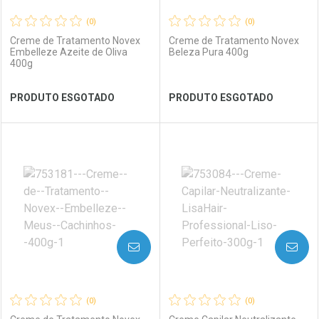
(0)
(0)
Creme de Tratamento Novex
Creme de Tratamento Novex
Embelleze Azeite de Oliva
Beleza Pura 400g
400g
Ver Desconto Convênio
Ver Desconto Convênio
PRODUTO ESGOTADO
PRODUTO ESGOTADO
FECHAR
FECHAR
FEC
FEC
Laboratório
Por Menos
Laboratório
Por Menos
AVISE-ME
AVISE-ME
(0)
(0)