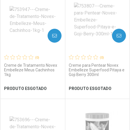
Laboratório
Por Menos
Laboratório
Por Menos
AVISE-ME
AVISE-ME
(0)
(0)
Creme de Tratamento Novex
Creme para Pentear Novex
Embelleze Meus Cachinhos
Embelleze Superfood Pitaya e
1kg
Goji Berry 300ml
Ver Desconto Convênio
Ver Desconto Convênio
PRODUTO ESGOTADO
PRODUTO ESGOTADO
FECHAR
FECHAR
FEC
FEC
Laboratório
Por Menos
Laboratório
Por Menos