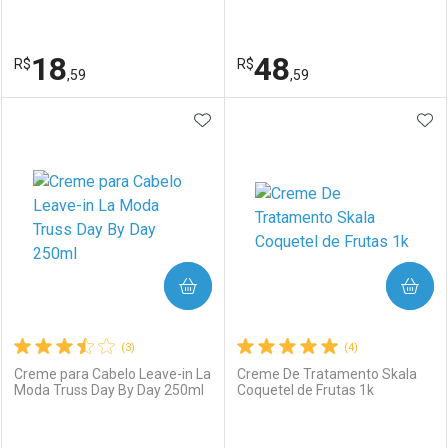
Ativar Desconto
Ativar Desconto
Comprar sem Desconto
Comprar sem Desconto
18
48
R$
Comprar sem Desconto
R$
Comprar sem Desconto
Por R$ 47,99/cada
Por R$ 48,59/cada
,59
,59
Por R$ 47,99/cada
Por R$ 48,59/cada
ADICIONAR AOS FAVORITOS
ADI
FECHAR
FECHAR
F
F
Laboratório
Por Menos
Laboratório
Por Menos
COMPRAR
COMPRAR
(3)
(4)
Creme para Cabelo Leave-in La
Creme De Tratamento Skala
Moda Truss Day By Day 250ml
Coquetel de Frutas 1k
Ativar Desconto
Ativar Desconto