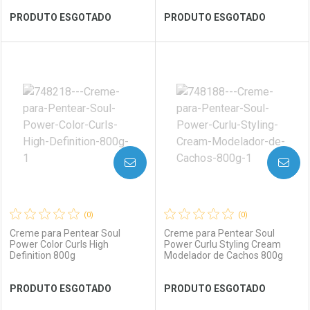
Ver Desconto Convênio
Ver Desconto Convênio
PRODUTO ESGOTADO
PRODUTO ESGOTADO
FECHAR
FECHAR
FEC
FEC
Laboratório
Por Menos
Laboratório
Por Menos
AVISE-ME
AVISE-ME
(0)
(0)
Creme para Pentear Soul
Creme para Pentear Soul
Power Color Curls High
Power Curlu Styling Cream
Definition 800g
Modelador de Cachos 800g
Ver Desconto Convênio
Ver Desconto Convênio
PRODUTO ESGOTADO
PRODUTO ESGOTADO