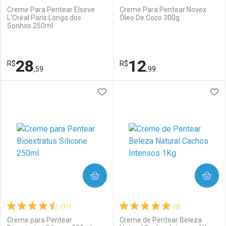
Creme Para Pentear Elseve
Creme Para Pentear Novex
L'Oréal Paris Longo dos
Óleo De Coco 300g
Sonhos 250ml
Ativar Desconto
Ativar Desconto
Comprar sem Desconto
Comprar sem Desconto
28
12
R$
Comprar sem Desconto
R$
Comprar sem Desconto
Por R$ 59,99/cada
Por R$ 28,59/cada
,59
,99
Por R$ 59,99/cada
Por R$ 28,59/cada
ADICIONAR AOS FAVORITOS
ADI
FECHAR
FECHAR
F
F
Laboratório
Por Menos
Laboratório
Por Menos
COMPRAR
COMPRAR
(11)
(2)
Creme para Pentear
Creme de Pentear Beleza