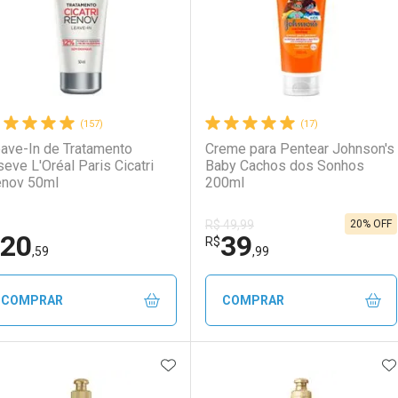
(157)
(17)
ave-In de Tratamento
Creme para Pentear Johnson's
seve L'Oréal Paris Cicatri
Baby Cachos dos Sonhos
nov 50ml
200ml
20% OFF
R$ 49,99
20
39
R$
,59
,99
COMPRAR
COMPRAR
ADICIONAR AOS FAVORITOS
A
FECHAR
FECHAR
F
F