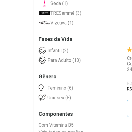
L
P
Seda (1)
TRESemmé (3)
Vizcaya (1)
Fases da Vida
Infantil (2)
Cr
Para Adulto (13)
Co
2
Gênero
R$
Feminino (6)
R$
Unissex (8)
Componentes
Com Vitamina B5