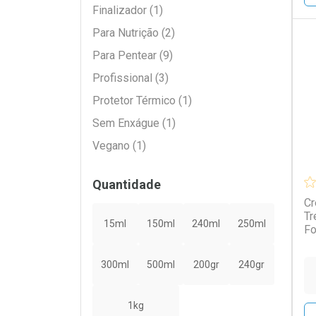
Finalizador (1)
Para Nutrição (2)
Para Pentear (9)
L
P
Profissional (3)
Protetor Térmico (1)
Sem Enxágue (1)
Vegano (1)
Quantidade
Cr
Tr
15ml
150ml
240ml
250ml
Fo
300ml
500ml
200gr
240gr
1kg