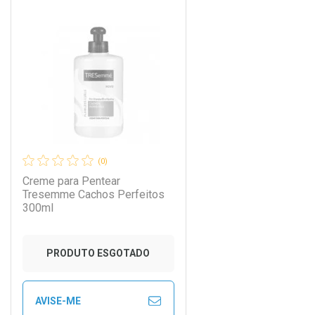
CHAR
CHAR
FECHAR
FECHAR
Laboratório
Por Menos
(0)
Creme para Pentear
Tresemme Cachos Perfeitos
300ml
PRODUTO ESGOTADO
AVISE-ME
Ver Desconto Convênio