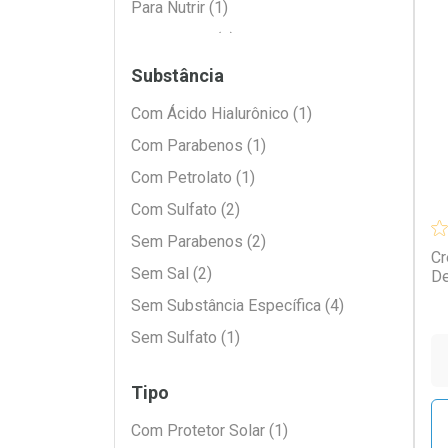
Para Nutrir (1)
Para Queda (1)
L
P
Para Reconstrução (4)
Substância
Para Restauração (3)
Com Ácido Hialurônico (1)
Para Tirar Frizz (3)
Com Parabenos (1)
Com Petrolato (1)
Com Sulfato (2)
Sem Parabenos (2)
Cr
Sem Sal (2)
De
Sem Substância Específica (4)
Sem Sulfato (1)
Tipo
Com Protetor Solar (1)