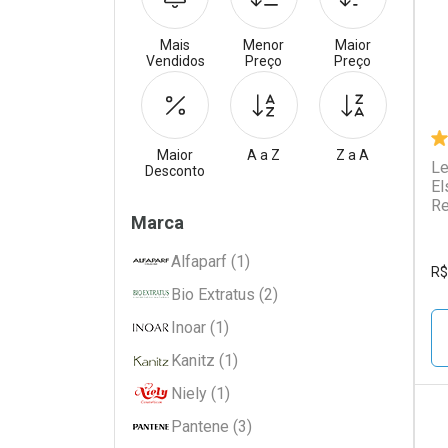
Mais
Menor
Maior
Vendidos
Preço
Preço
Maior
A a Z
Z a A
Le
Desconto
El
Re
Filtros
Marca
Alfaparf (1)
R$
Bio Extratus (2)
Inoar (1)
Kanitz (1)
Niely (1)
Pantene (3)