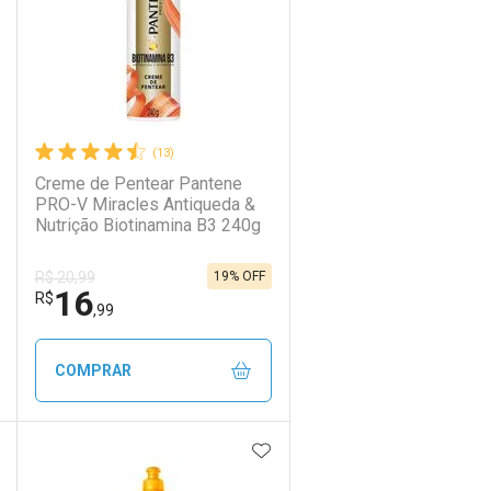
(13)
Creme de Pentear Pantene
PRO-V Miracles Antiqueda &
Nutrição Biotinamina B3 240g
19% OFF
R$ 20,99
16
R$
,99
COMPRAR
DICIONAR AOS FAVORITOS
ADICIONAR AOS FAVORIT
ECHAR
ECHAR
FECHAR
FECHAR