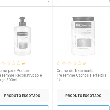
FECHAR
FECHAR
FE
FE
aboratório
or Menos
Laboratório
Por Menos
(0)
(0)
eme para Pentear
Creme de Tratamento
esemme Reconstrução e
Tresemme Cachos Perfeitos
rça 300ml
1k
PRODUTO ESGOTADO
PRODUTO ESGOTADO