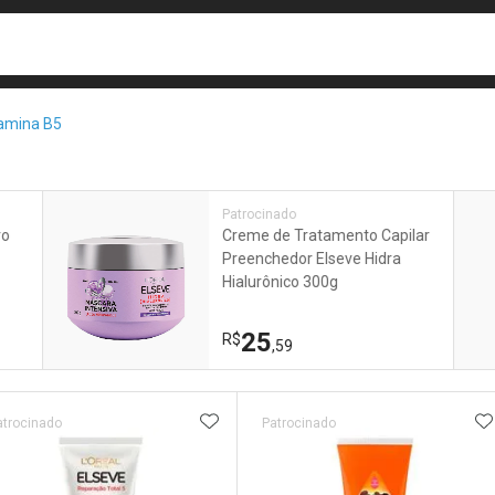
busca
isa?
amina B5
e
Patrocinado
ro
Creme de Tratamento Capilar
Preenchedor Elseve Hidra
Hialurônico 300g
25
R$
,59
ateleira
ADICIONAR AOS FAVORITOS
A
atrocinado
Patrocinado