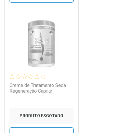
CHAR
CHAR
FECHAR
FECHAR
Laboratório
Por Menos
(0)
Creme de Tratamento Seda
Regeneração Capilar
PRODUTO ESGOTADO