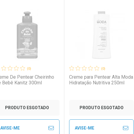
FECHAR
FECHAR
FE
FE
aboratório
or Menos
Laboratório
Por Menos
(0)
(0)
eme De Pentear Cheirinho
Creme para Pentear Alta Moda
 Bebê Kanitz 300ml
Hidratação Nutritiva 250ml
Ativar Desconto
PRODUTO ESGOTADO
PRODUTO ESGOTADO
Comprar sem Desconto
Comprar sem Desconto
AVISE-ME
AVISE-ME
Ver Desconto Convênio
Por R$ 45,69/cada
Por R$ 45,69/cada