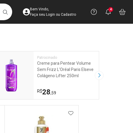
Acesse sua Conta
Precisa de 
Notific
Aces
Bem Vindo,
4
Você po
notifica
Vo
it
BUSCAR
Ver Recursos 
Faça seu Login ou Cadastro
Atendimento ao 
Linkage
Central de Ajud
Patrocinado
Creme para Pentear Volume
Televendas
Sem Frizz L'Oréal Paris Elseve
4003-3393
Colágeno Lifter 250ml
Próxima Imagem
28
R$
,59
DICIONAR AOS FAVORITOS
ADICIONAR AOS FAVORIT