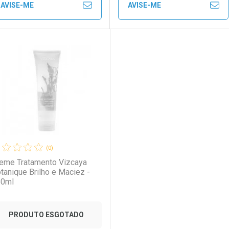
AVISE-ME
AVISE-ME
Ver Desconto Convênio
Ver Desconto Convênio
FECHAR
FECHAR
FE
FE
LO TERMO DIGITADO
aboratório
or Menos
Laboratório
Por Menos
(0)
eme Tratamento Vizcaya
tanique Brilho e Maciez -
50ml
PRODUTO ESGOTADO