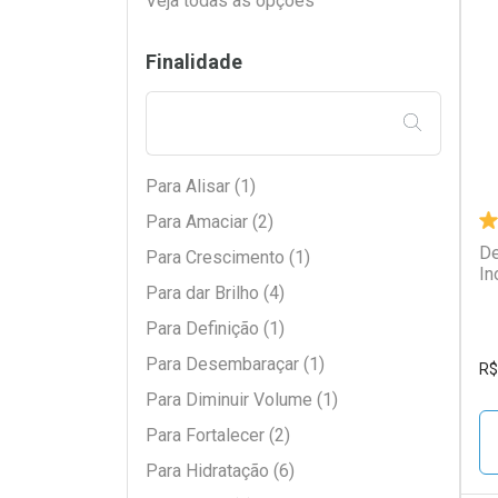
Veja todas as opções
L
P
Finalidade
FILTRAR PE
Para Alisar (1)
Para Amaciar (2)
De
Para Crescimento (1)
In
Para dar Brilho (4)
Para Definição (1)
Para Desembaraçar (1)
R$
Para Diminuir Volume (1)
Para Fortalecer (2)
Para Hidratação (6)