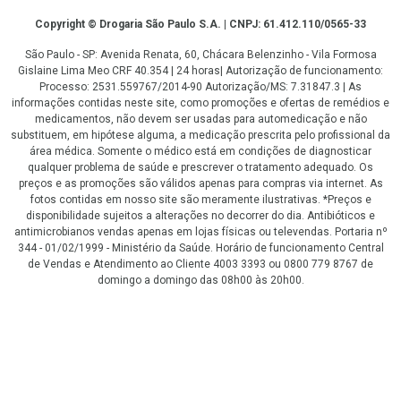
Copyright
Copyright © Drogaria São Paulo S.A. | CNPJ: 61.412.110/0565-33
São Paulo - SP: Avenida Renata, 60, Chácara Belenzinho - Vila Formosa
Gislaine Lima Meo CRF 40.354 | 24 horas| Autorização de funcionamento:
Processo: 2531.559767/2014-90 Autorização/MS: 7.31847.3 | As
informações contidas neste site, como promoções e ofertas de remédios e
medicamentos, não devem ser usadas para automedicação e não
substituem, em hipótese alguma, a medicação prescrita pelo profissional da
área médica. Somente o médico está em condições de diagnosticar
qualquer problema de saúde e prescrever o tratamento adequado. Os
preços e as promoções são válidos apenas para compras via internet. As
fotos contidas em nosso site são meramente ilustrativas. *Preços e
disponibilidade sujeitos a alterações no decorrer do dia. Antibióticos e
antimicrobianos vendas apenas em lojas físicas ou televendas. Portaria nº
344 - 01/02/1999 - Ministério da Saúde. Horário de funcionamento Central
de Vendas e Atendimento ao Cliente 4003 3393 ou 0800 779 8767 de
domingo a domingo das 08h00 às 20h00.
LGPD Aceite os Cookies