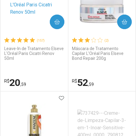
COMPRAR
COMPRAR
(157)
(2)
Leave-In de Tratamento Elseve
Máscara de Tratamento
L'Oréal Paris Cicatri Renov
Capilar L’Oréal Paris Elseve
50ml
Bond Repair 200g
20
52
R$
R$
,59
,59
ADICIONAR AOS FAVORITOS
FECHAR
FECHAR
F
F
Laboratório
Por Menos
Laboratório
Por Menos