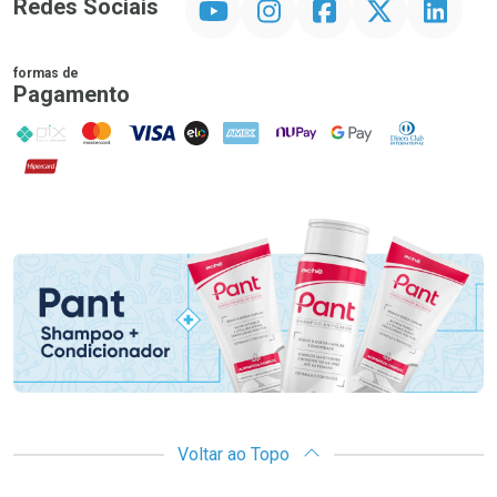
Redes Sociais
formas de
Pagamento
PIX
MasterCard
VISA
ELO
AMEX
NuPay
Google Pay
Diners Club
Hipercard
Promoção em Destaque
Voltar ao Topo