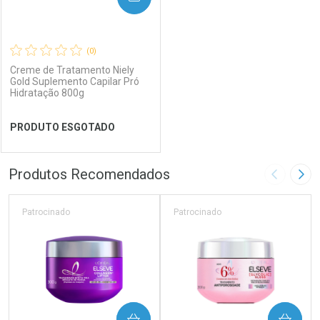
(0)
Creme de Tratamento Niely
Gold Suplemento Capilar Pró
Hidratação 800g
Ativar Desconto
PRODUTO ESGOTADO
Comprar sem Desconto
Ver Desconto Convênio
Comprar sem Desconto
Por R$ 16,99/cada
Por R$ 16,99/cada
FECHAR
FECHAR
Produtos Recomendados
Imagem A
Pró
Laboratório
Por Menos
Patrocinado
Patrocinado
COMPRAR
COMPRAR