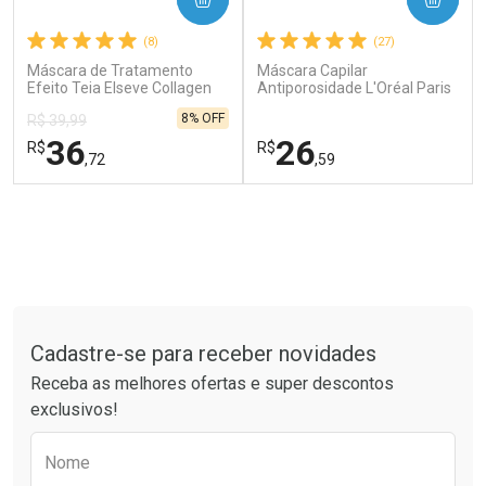
(8)
(27)
Máscara de Tratamento
Máscara Capilar
Efeito Teia Elseve Collagen
Antiporosidade L'Oréal Paris
Lifter 300g
Elseve Glycolic Gloss 300g
8% OFF
R$ 39,99
Ver Desconto Convênio
36
26
R$
R$
,72
,59
FECHAR
FECHAR
FEC
FEC
Laboratório
Laboratório
Por Menos
Por Menos
Tudo sobre a Drogaria São Paulo
Cadastre-se para receber novidades
Receba as melhores ofertas e super descontos
exclusivos!
Preencha o formulário abaixo para receber 
Ativar Desconto
Ativar Desconto
Nome