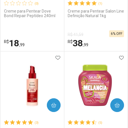
(0)
(1)
Creme para Pentear Dove
Creme para Pentear Salon Line
Bond Repair Peptídeo 240ml
Definição Natural 1kg
Ativar Desconto
Ativar Desconto
6% OFF
R$ 41,59
Comprar sem Desconto
Comprar sem Desconto
18
38
R$
Comprar sem Desconto
R$
Comprar sem Desconto
Por R$ 13,49/cada
Por R$ 11,99/cada
,99
,99
Por R$ 13,49/cada
Por R$ 11,99/cada
ADICIONAR AOS FAVORITOS
ADI
FECHAR
FECHAR
F
F
Laboratório
Por Menos
Laboratório
Por Menos
COMPRAR
COMPRAR
(3)
(5)