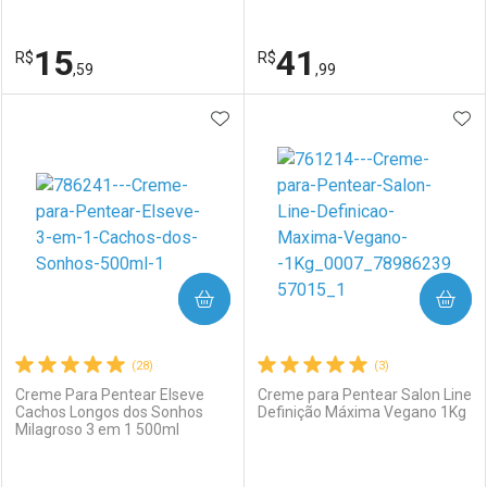
Comprar sem Desconto
Comprar sem Desconto
15
41
R$
Comprar sem Desconto
R$
Comprar sem Desconto
Por R$ 15,99/cada
Por R$ 44,54/cada
,59
,99
Por R$ 15,99/cada
Por R$ 44,54/cada
ADICIONAR AOS FAVORITOS
ADI
FECHAR
FECHAR
F
F
Laboratório
Por Menos
Laboratório
Por Menos
COMPRAR
COMPRAR
(28)
(3)
Creme Para Pentear Elseve
Creme para Pentear Salon Line
Cachos Longos dos Sonhos
Definição Máxima Vegano 1Kg
Milagroso 3 em 1 500ml
Ativar Desconto
Ativar Desconto