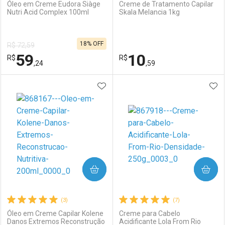
Óleo em Creme Eudora Siàge
Creme de Tratamento Capilar
Nutri Acid Complex 100ml
Skala Melancia 1kg
Ativar Desconto
Ativar Desconto
18% OFF
R$ 72,59
Comprar sem Desconto
Comprar sem Desconto
59
10
R$
Comprar sem Desconto
R$
Comprar sem Desconto
Por R$ 18,99/cada
Por R$ 38,99/cada
,24
,59
Por R$ 18,99/cada
Por R$ 38,99/cada
ADICIONAR AOS FAVORITOS
ADI
FECHAR
FECHAR
F
F
Laboratório
Por Menos
Laboratório
Por Menos
COMPRAR
COMPRAR
(3)
(7)
Óleo em Creme Capilar Kolene
Creme para Cabelo
Danos Extremos Reconstrução
Acidificante Lola From Rio