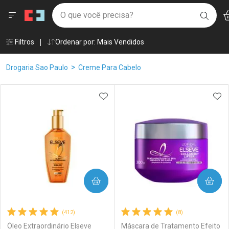
Drogaria São Paulo
Menu
Ac
Ir direto para a home
O que você precisa?
BUSC
Navegue pela página
Ir direto para o conteúdo
Faça a sua busca
Ir direto para a busca
Âncoras
Filtros
Ordenar por: Mais Vendidos
Ir direto para a conta
Ir direto para a ajuda
Breadcrumb
Drogaria Sao Paulo
Creme Para Cabelo
Ir direto para a notificações
Ir direto para o carrinho
Linkagens Internas em Destaque
Promoções em Destaque
Prateleira
Ir direto para o menu
ADICIONAR AOS FAVORITOS
ADI
COMPRAR
COMPRAR
(412)
(8)
Óleo Extraordinário Elseve
Máscara de Tratamento Efeito