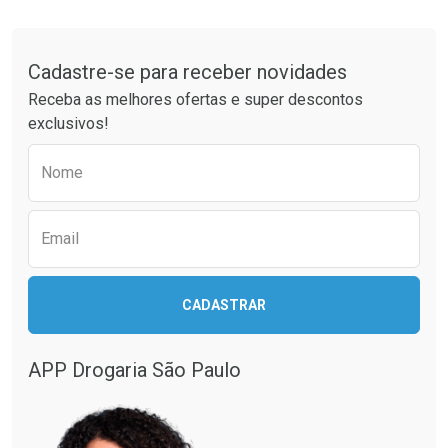
Tudo sobre a Drogaria São Paulo
Cadastre-se para receber novidades
Receba as melhores ofertas e super descontos
exclusivos!
Preencha o formulário abaixo para receber 
Nome
Ativar Desconto
Ativar Desconto
Comprar sem Desconto
Email
Comprar sem Desconto
Comprar sem Desconto
Comprar sem Desconto
Por R$ 10,59/cada
Por R$ 43,49/cada
Por R$ 10,59/cada
Por R$ 43,49/cada
CADASTRAR
APP Drogaria São Paulo