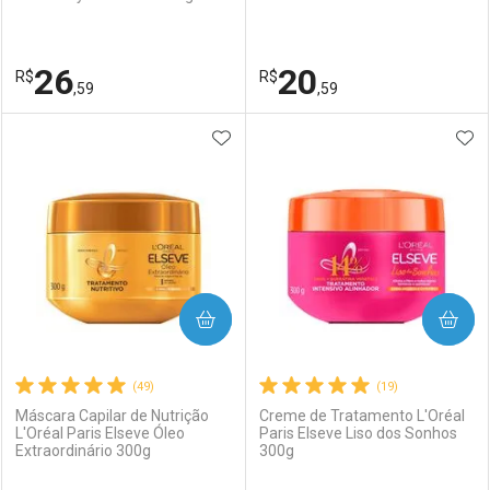
Ativar Desconto
Ativar Desconto
Comprar sem Desconto
Comprar sem Desconto
26
20
R$
Comprar sem Desconto
R$
Comprar sem Desconto
Por R$ 39,19/cada
Por R$ 39,99/cada
,59
,59
Por R$ 39,19/cada
Por R$ 39,99/cada
ADICIONAR AOS FAVORITOS
ADI
FECHAR
FECHAR
F
F
Laboratório
Por Menos
Laboratório
Por Menos
COMPRAR
COMPRAR
(49)
(19)
Máscara Capilar de Nutrição
Creme de Tratamento L'Oréal
L'Oréal Paris Elseve Óleo
Paris Elseve Liso dos Sonhos
Extraordinário 300g
300g
Ativar Desconto
Ativar Desconto