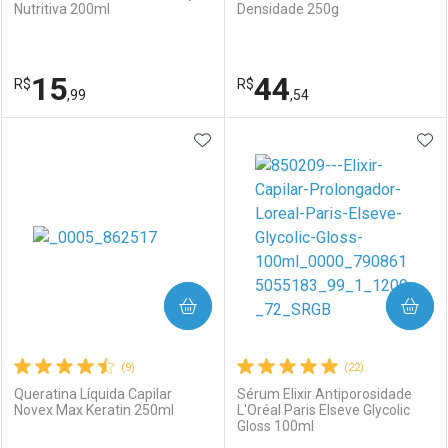
Nutritiva 200ml
Densidade 250g
Ativar Desconto
Ativar Desconto
Comprar sem Desconto
Comprar sem Desconto
15
44
R$
Comprar sem Desconto
R$
Comprar sem Desconto
Por R$ 59,24/cada
Por R$ 10,59/cada
,99
,54
Por R$ 59,24/cada
Por R$ 10,59/cada
ADICIONAR AOS FAVORITOS
ADI
FECHAR
FECHAR
F
F
Laboratório
Por Menos
Laboratório
Por Menos
COMPRAR
COMPRAR
(9)
(22)
Queratina Líquida Capilar
Sérum Elixir Antiporosidade
Novex Max Keratin 250ml
L'Oréal Paris Elseve Glycolic
Gloss 100ml
Ativar Desconto
Ativar Desconto