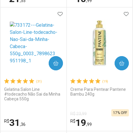
,55
,99
Por R$ 38,99/cada
Por R$ 41,59/cada
ADICIONAR AOS FAVORITOS
ADI
FECHAR
FECHAR
F
F
Laboratório
Por Menos
Laboratório
Por Menos
COMPRAR
COMPRAR
(31)
(19)
Gelatina Salon Line
Creme Para Pentear Pantene
#todecacho Não Sai da Minha
Bambu 240g
Cabeça 550g
Ativar Desconto
Ativar Desconto
17% OFF
R$ 23,99
Comprar sem Desconto
Comprar sem Desconto
31
19
R$
Comprar sem Desconto
R$
Comprar sem Desconto
Por R$ 21,55/cada
Por R$ 10,99/cada
,36
,99
Por R$ 21,55/cada
Por R$ 10,99/cada