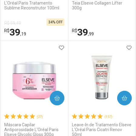
L'Oréal Paris Tratamento
Teia Elseve Collagen Lifter
Sublime Reconstrutor 100ml
300g
34% OFF
R$ 59,49
39
39
R$
R$
,19
,99
ADICIONAR AOS FAVORITOS
ADI
FECHAR
FECHAR
F
F
Laboratório
Por Menos
Laboratório
Por Menos
COMPRAR
COMPRAR
(27)
(157)
Máscara Capilar
Leave-In de Tratamento Elseve
Antiporosidade L'Oréal Paris
L'Oréal Paris Cicatri Renov
Elseve Glycolic Gloss 300g
50ml