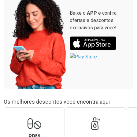
Baixe o
APP
e confira
ofertas e descontos
exclusivos para você!
Os melhores descontos você encontra aqui
PBM