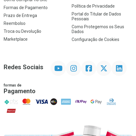
Política de Privacidade
Formas de Pagamento
Portal do Titular de Dados
Prazo de Entrega
Pessoais
Reembolso
Como Protegemos os Seus
Troca ou Devolução
Dados
Marketplace
Configuração de Cookies
YouTube
Instagram
Facebook
Twitter
Linkedin
Redes Sociais
formas de
Pagamento
PIX
MasterCard
VISA
ELO
AMEX
NuPay
Google Pay
Diners Club
Hipercard
Promoção em Destaque