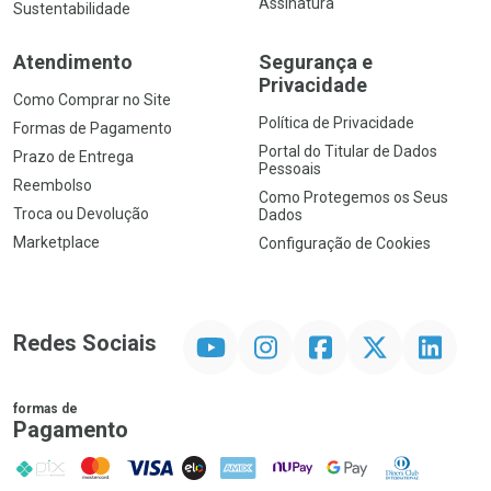
Assinatura
Sustentabilidade
Atendimento
Segurança e
Privacidade
Como Comprar no Site
Política de Privacidade
Formas de Pagamento
Portal do Titular de Dados
Prazo de Entrega
Pessoais
Reembolso
Como Protegemos os Seus
Troca ou Devolução
Dados
Marketplace
Configuração de Cookies
YouTube
Instagram
Facebook
Twitter
Linkedin
Redes Sociais
formas de
Pagamento
PIX
MasterCard
VISA
ELO
AMEX
NuPay
Google Pay
Diners Club