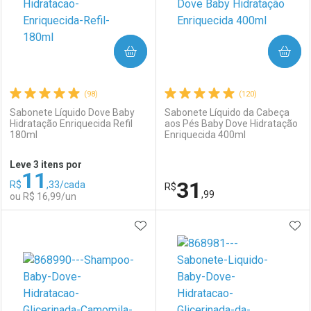
COMPRAR
COMPRAR
(98)
(120)
Sabonete Líquido Dove Baby
Sabonete Líquido da Cabeça
Hidratação Enriquecida Refil
aos Pés Baby Dove Hidratação
180ml
Enriquecida 400ml
Leve 3 itens por
11
31
R$
,33/cada
R$
,99
ou R$ 16,99/un
ADICIONAR AOS FAVORITOS
ADI
FECHAR
FECHAR
F
F
Laboratório
Por Menos
Laboratório
Por Menos