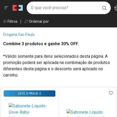
Drogaria São Paulo
Menu
Ac
Ir direto para a home
O que você precisa?
BUSC
Navegue pela página
Ir direto para o conteúdo
Faça a sua busca
Ir direto para a busca
Âncoras
Filtros
Ordenar por
Ir direto para a conta
Ir direto para a ajuda
Breadcrumb
Drogaria Sao Paulo
Ir direto para a notificações
Ir direto para o carrinho
Combine 3 produtos e ganhe 30% OFF.
Ir direto para o menu
*Válido somente para itens selecionados desta página. A
promoção poderá ser aplicada na combinação de produtos
diferentes desta página e o desconto será aplicado no
carrinho.
Linkagens Internas em Destaque
Promoções em Destaque
Prateleira
ADI
LEVE 3 PAGUE 2