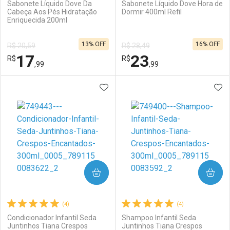
Sabonete Líquido Dove Da
Sabonete Líquido Dove Hora de
Cabeça Aos Pés Hidratação
Dormir 400ml Refil
Enriquecida 200ml
Ativar Desconto
Ativar Desconto
13% OFF
16% OFF
R$ 20,59
R$ 28,49
Comprar sem Desconto
Comprar sem Desconto
17
23
R$
Comprar sem Desconto
R$
Comprar sem Desconto
Por R$ 19,99/cada
Por R$ 16,59/cada
,99
,99
Por R$ 19,99/cada
Por R$ 16,59/cada
ADICIONAR AOS FAVORITOS
ADI
FECHAR
FECHAR
F
F
Laboratório
Por Menos
Laboratório
Por Menos
COMPRAR
COMPRAR
(4)
(4)
Condicionador Infantil Seda
Shampoo Infantil Seda
Juntinhos Tiana Crespos
Juntinhos Tiana Crespos