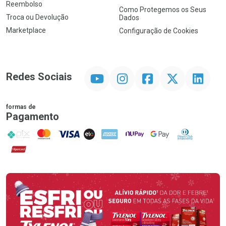
Reembolso
Como Protegemos os Seus
Troca ou Devolução
Dados
Marketplace
Configuração de Cookies
YouTube
Instagram
Facebook
Twitter
Linkedin
Redes Sociais
formas de
Pagamento
PIX
MasterCard
VISA
ELO
AMEX
NuPay
Google Pay
Diners Club
Hipercard
Promoção em Destaque