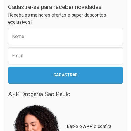
Cadastre-se para receber novidades
Receba as melhores ofertas e super descontos
exclusivos!
Preencha o formulário abaixo para receber 
Nome
Email
Ativar Desconto
Ativar Desconto
CADASTRAR
Comprar sem Desconto
Comprar sem Desconto
Comprar sem Desconto
Comprar sem Desconto
Por R$ 51,59/cada
Por R$ 186,99/cada
Por R$ 51,59/cada
Por R$ 186,99/cada
APP Drogaria São Paulo
Baixe o
APP
e confira