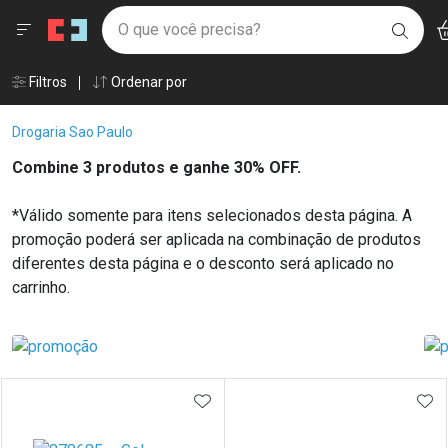
Drogaria São Paulo
Menu
Ac
Ir direto para a home
O que você precisa?
BUSC
Navegue pela página
Ir direto para o conteúdo
Faça a sua busca
Ir direto para a busca
Âncoras
Filtros
Ordenar por
Ir direto para a conta
Ir direto para a ajuda
Breadcrumb
Drogaria Sao Paulo
Ir direto para a notificações
Ir direto para o carrinho
Combine 3 produtos e ganhe 30% OFF.
Ir direto para o menu
*Válido somente para itens selecionados desta página. A
promoção poderá ser aplicada na combinação de produtos
diferentes desta página e o desconto será aplicado no
carrinho.
Linkagens Internas em Destaque
Promoções em Destaque
Prateleira
ADICIONAR AOS FAVORITOS
ADI