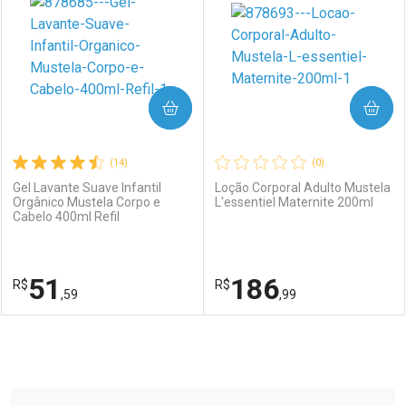
COMPRAR
COMPRAR
(14)
(0)
Gel Lavante Suave Infantil
Loção Corporal Adulto Mustela
Orgânico Mustela Corpo e
L'essentiel Maternite 200ml
Cabelo 400ml Refil
51
186
R$
R$
,59
,99
FECHAR
FECHAR
F
F
Laboratório
Por Menos
Laboratório
Por Menos
Tudo sobre a Drogaria São Paulo