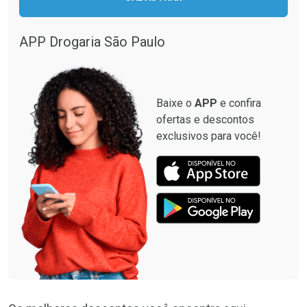
Ativar Desconto
Comprar sem Desconto
APP Drogaria São Paulo
Comprar sem Desconto
Por R$ 49,50/cada
Por R$ 49,50/cada
Baixe o
APP
e confira
ofertas e descontos
exclusivos para você!