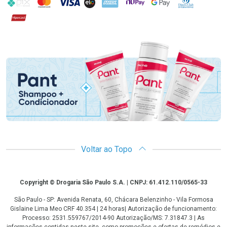
PIX
MasterCard
VISA
ELO
AMEX
NuPay
Google Pay
Diners Club
Hipercard
Promoção em Destaque
Voltar ao Topo
Copyright
Copyright © Drogaria São Paulo S.A. | CNPJ: 61.412.110/0565-33
São Paulo - SP: Avenida Renata, 60, Chácara Belenzinho - Vila Formosa
Gislaine Lima Meo CRF 40.354 | 24 horas| Autorização de funcionamento:
Processo: 2531.559767/2014-90 Autorização/MS: 7.31847.3 | As