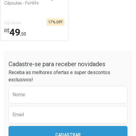
Cápsulas - Fortlife
17% OFF
R$ 59,99
49
R$
,50
FECHAR
FECHAR
Tudo sobre a Drogaria São Paulo
Cadastre-se para receber novidades
Laboratório
Por Menos
Receba as melhores ofertas e super descontos
exclusivos!
Preencha o formulário abaixo para receber 
Nome
Email
CADASTRAR