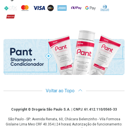
PIX
MasterCard
VISA
ELO
AMEX
NuPay
Google Pay
Diners Club
Hipercard
Promoção em Destaque
Voltar ao Topo
Copyright
Copyright © Drogaria São Paulo S.A. | CNPJ: 61.412.110/0565-33
São Paulo - SP: Avenida Renata, 60, Chácara Belenzinho - Vila Formosa
Gislaine Lima Meo CRF 40.354 | 24 horas| Autorização de funcionamento: