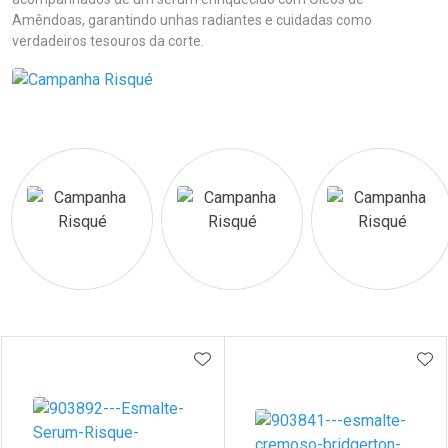
Amêndoas, garantindo unhas radiantes e cuidadas como
verdadeiros tesouros da corte.
Prateleira
ADICIONAR AOS FAVORITOS
ADI