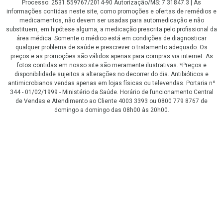
Processo: 2531.559767/2014-90 Autorização/MS: 7.31847.3 | As
informações contidas neste site, como promoções e ofertas de remédios e
medicamentos, não devem ser usadas para automedicação e não
substituem, em hipótese alguma, a medicação prescrita pelo profissional da
área médica. Somente o médico está em condições de diagnosticar
qualquer problema de saúde e prescrever o tratamento adequado. Os
preços e as promoções são válidos apenas para compras via internet. As
fotos contidas em nosso site são meramente ilustrativas. *Preços e
disponibilidade sujeitos a alterações no decorrer do dia. Antibióticos e
antimicrobianos vendas apenas em lojas físicas ou televendas. Portaria nº
344 - 01/02/1999 - Ministério da Saúde. Horário de funcionamento Central
de Vendas e Atendimento ao Cliente 4003 3393 ou 0800 779 8767 de
domingo a domingo das 08h00 às 20h00.
LGPD Aceite os Cookies