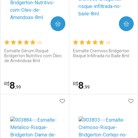
COMPRAR
COMPRAR
(5)
(5)
Esmalte Sérum Risqué
Esmalte Cremoso Bridgerton
Bridgerton Nutritivo com Óleo
Risqué Infiltrada no Baile 8ml
de Amêndoas 8ml
8
8
R$
R$
,99
,99
ADICIONAR AOS FAVORITOS
ADI
FECHAR
FECHAR
F
F
Laboratório
Por Menos
Laboratório
Por Menos