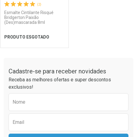
(2)
Esmalte Cintilante Risqué
Bridgerton Paixão
(Des)mascarada 8ml
Ativar Desconto
Ativar Desconto
PRODUTO ESGOTADO
Comprar sem Desconto
Comprar sem Desconto
Comprar sem Desconto
Comprar sem Desconto
Por R$ 8,99/cada
Por R$ 8,99/cada
Por R$ 8,99/cada
Por R$ 8,99/cada
FECHAR
FECHAR
Tudo sobre a Drogaria São Paulo
Cadastre-se para receber novidades
Laboratório
Por Menos
Receba as melhores ofertas e super descontos
exclusivos!
Preencha o formulário abaixo para receber 
Nome
Email