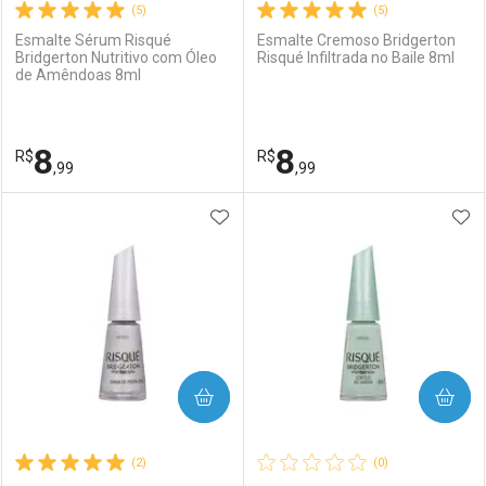
(5)
(5)
Esmalte Sérum Risqué
Esmalte Cremoso Bridgerton
Bridgerton Nutritivo com Óleo
Risqué Infiltrada no Baile 8ml
de Amêndoas 8ml
8
8
R$
R$
,99
,99
ADICIONAR AOS FAVORITOS
ADI
FECHAR
FECHAR
F
F
Laboratório
Por Menos
Laboratório
Por Menos
COMPRAR
COMPRAR
(2)
(0)