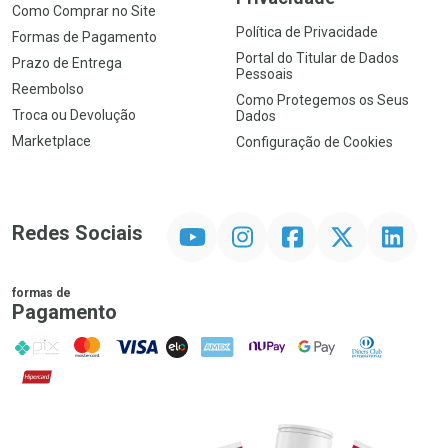
Como Comprar no Site
Política de Privacidade
Formas de Pagamento
Portal do Titular de Dados
Prazo de Entrega
Pessoais
Reembolso
Como Protegemos os Seus
Troca ou Devolução
Dados
Marketplace
Configuração de Cookies
YouTube
Instagram
Facebook
Twitter
Linkedin
Redes Sociais
formas de
Pagamento
PIX
MasterCard
VISA
ELO
AMEX
NuPay
Google Pay
Diners Club
Hipercard
Promoção em Destaque