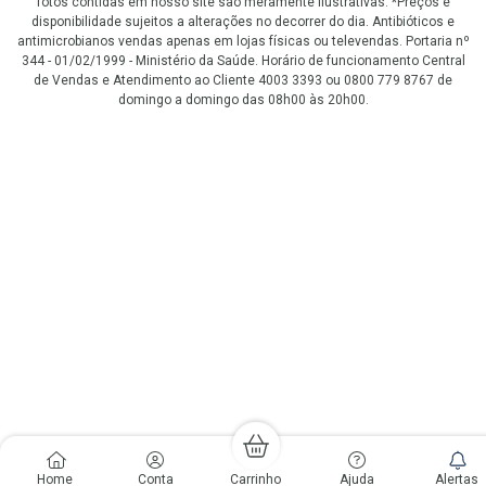
fotos contidas em nosso site são meramente ilustrativas. *Preços e
disponibilidade sujeitos a alterações no decorrer do dia. Antibióticos e
antimicrobianos vendas apenas em lojas físicas ou televendas. Portaria nº
344 - 01/02/1999 - Ministério da Saúde. Horário de funcionamento Central
de Vendas e Atendimento ao Cliente 4003 3393 ou 0800 779 8767 de
domingo a domingo das 08h00 às 20h00.
LGPD Aceite os Cookies
Home
Conta
Carrinho
Ajuda
Alertas