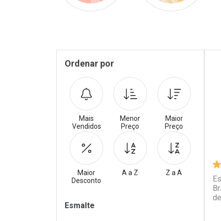
Pr
Sidebar
Ordenar por
Mais
Menor
Maior
Vendidos
Preço
Preço
Maior
A a Z
Z a A
Es
Desconto
Br
de
Filtros
Esmalte