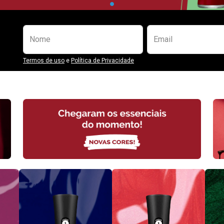
Preencha o formulário abaixo para se
Nome
Email
Termos de uso
e
Política de Privacidade