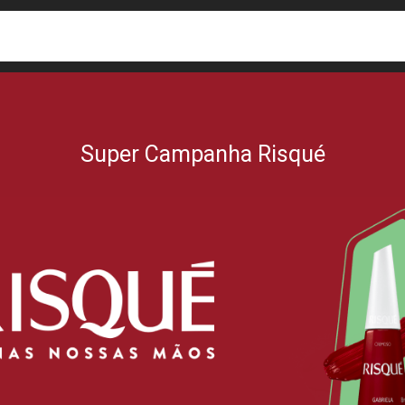
busca
isa?
Super Campanha Risqué