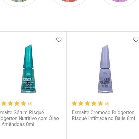
ateleira
ADICIONAR AOS FAVORITOS
A
(5)
(5)
malte Sérum Risqué
Esmalte Cremoso Bridgerton
idgerton Nutritivo com Óleo
Risqué Infiltrada no Baile 8ml
 Amêndoas 8ml