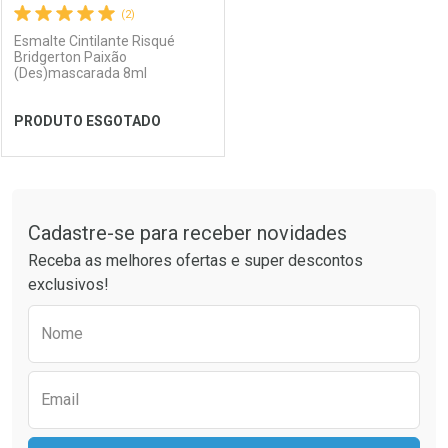
(2)
Esmalte Cintilante Risqué
Bridgerton Paixão
(Des)mascarada 8ml
Ativar Desconto
Ativar Desconto
PRODUTO ESGOTADO
Comprar sem Desconto
Comprar sem Desconto
Comprar sem Desconto
Comprar sem Desconto
Por R$ 8,99/cada
Por R$ 8,99/cada
Por R$ 8,99/cada
Por R$ 8,99/cada
FECHAR
FECHAR
Tudo sobre a Drogaria São Paulo
Cadastre-se para receber novidades
Laboratório
Por Menos
Receba as melhores ofertas e super descontos
exclusivos!
Preencha o formulário abaixo para receber 
Nome
Email