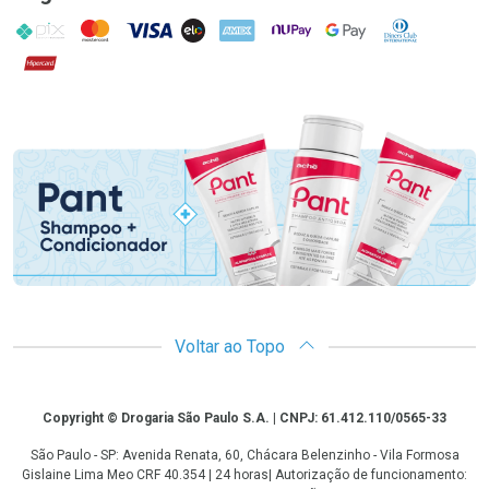
PIX
MasterCard
VISA
ELO
AMEX
NuPay
Google Pay
Diners Club
Hipercard
Promoção em Destaque
Voltar ao Topo
Copyright
Copyright © Drogaria São Paulo S.A. | CNPJ: 61.412.110/0565-33
São Paulo - SP: Avenida Renata, 60, Chácara Belenzinho - Vila Formosa
Gislaine Lima Meo CRF 40.354 | 24 horas| Autorização de funcionamento: