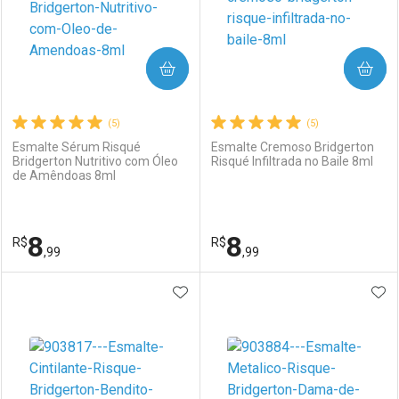
COMPRAR
COMPRAR
(5)
(5)
Esmalte Sérum Risqué
Esmalte Cremoso Bridgerton
Bridgerton Nutritivo com Óleo
Risqué Infiltrada no Baile 8ml
de Amêndoas 8ml
8
8
R$
R$
,99
,99
ADICIONAR AOS FAVORITOS
ADI
FECHAR
FECHAR
F
F
Laboratório
Por Menos
Laboratório
Por Menos