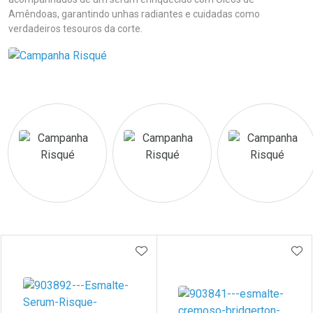
Amêndoas, garantindo unhas radiantes e cuidadas como
verdadeiros tesouros da corte.
Prateleira
ADICIONAR AOS FAVORITOS
ADI