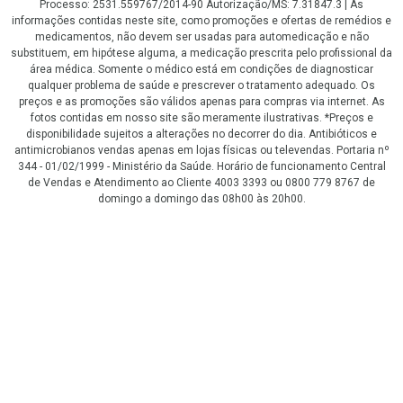
Processo: 2531.559767/2014-90 Autorização/MS: 7.31847.3 | As
informações contidas neste site, como promoções e ofertas de remédios e
medicamentos, não devem ser usadas para automedicação e não
substituem, em hipótese alguma, a medicação prescrita pelo profissional da
área médica. Somente o médico está em condições de diagnosticar
qualquer problema de saúde e prescrever o tratamento adequado. Os
preços e as promoções são válidos apenas para compras via internet. As
fotos contidas em nosso site são meramente ilustrativas. *Preços e
disponibilidade sujeitos a alterações no decorrer do dia. Antibióticos e
antimicrobianos vendas apenas em lojas físicas ou televendas. Portaria nº
344 - 01/02/1999 - Ministério da Saúde. Horário de funcionamento Central
de Vendas e Atendimento ao Cliente 4003 3393 ou 0800 779 8767 de
domingo a domingo das 08h00 às 20h00.
LGPD Aceite os Cookies