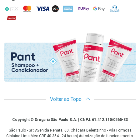
PIX
MasterCard
VISA
ELO
AMEX
NuPay
Google Pay
Diners Club
Hipercard
Promoção em Destaque
Voltar ao Topo
Copyright
Copyright © Drogaria São Paulo S.A. | CNPJ: 61.412.110/0565-33
São Paulo - SP: Avenida Renata, 60, Chácara Belenzinho - Vila Formosa
Gislaine Lima Meo CRF 40.354 | 24 horas| Autorização de funcionamento: