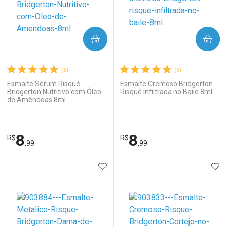
COMPRAR
COMPRAR
(5)
(5)
Esmalte Sérum Risqué
Esmalte Cremoso Bridgerton
Bridgerton Nutritivo com Óleo
Risqué Infiltrada no Baile 8ml
de Amêndoas 8ml
8
8
R$
R$
,99
,99
ADICIONAR AOS FAVORITOS
ADI
FECHAR
FECHAR
F
F
Laboratório
Por Menos
Laboratório
Por Menos