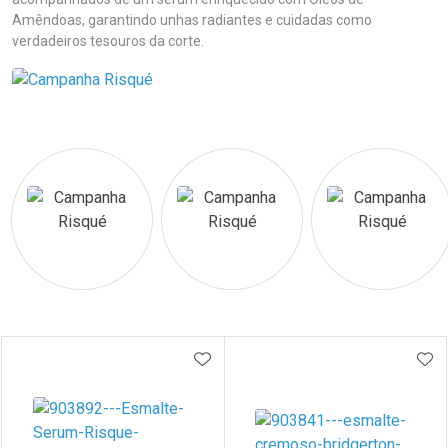
Amêndoas, garantindo unhas radiantes e cuidadas como
verdadeiros tesouros da corte.
Prateleira
ADICIONAR AOS FAVORITOS
ADI