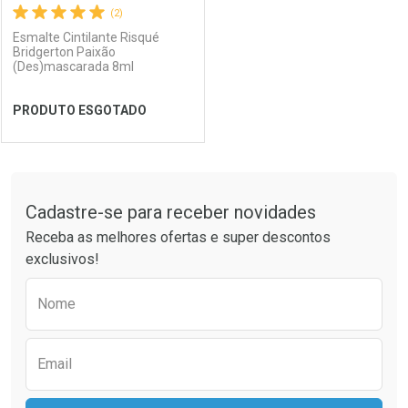
(2)
Esmalte Cintilante Risqué
Bridgerton Paixão
(Des)mascarada 8ml
Ativar Desconto
Ativar Desconto
PRODUTO ESGOTADO
Comprar sem Desconto
Comprar sem Desconto
Comprar sem Desconto
Comprar sem Desconto
Por R$ 8,99/cada
Por R$ 8,99/cada
Por R$ 8,99/cada
Por R$ 8,99/cada
FECHAR
FECHAR
Tudo sobre a Drogaria São Paulo
Cadastre-se para receber novidades
Laboratório
Por Menos
Receba as melhores ofertas e super descontos
exclusivos!
Preencha o formulário abaixo para receber 
Nome
Email