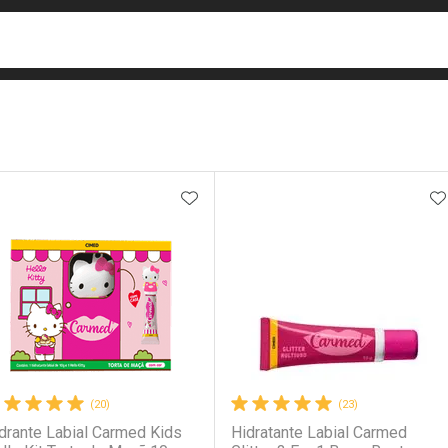
busca
isa?
e
ateleira
ADICIONAR AOS FAVORITOS
A
(20)
(23)
drante Labial Carmed Kids
Hidratante Labial Carmed