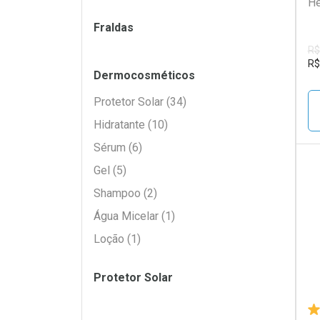
He
Filtros
Fraldas
R$
R$
Dermocosméticos
Protetor Solar (34)
Hidratante (10)
Sérum (6)
Gel (5)
Shampoo (2)
L
P
Água Micelar (1)
Loção (1)
Protetor Solar