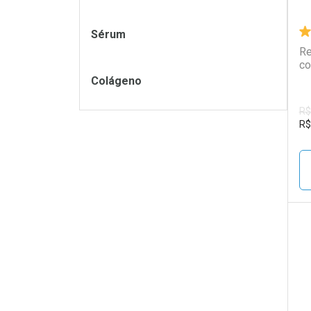
Sérum
Re
co
Colágeno
R$
R$
L
P