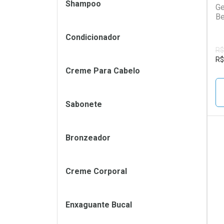
Shampoo
Ge
Be
Condicionador
R$
R$
Creme Para Cabelo
Sabonete
Bronzeador
L
P
Creme Corporal
Enxaguante Bucal