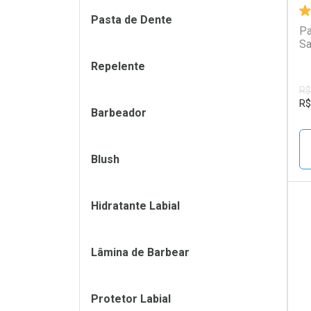
Pasta de Dente
Pa
Sa
Repelente
R$
R$
Barbeador
Blush
Hidratante Labial
L
P
Lâmina de Barbear
Protetor Labial