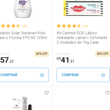
(23)
(10)
otetor Solar Sundown Kids
Kit Carmed SOS Lábios
aia e Piscina FPS 60 120ml
Hidratante Labial + Esfoliante
2 Unidades de 10g Cada
40% OFF
40% OFF
 95,99
R$ 69,90
57
41
Ativar Desconto
Ativar Desconto
R$
,53
,91
Comprar sem Desconto
Comprar sem Desconto
Comprar sem Desconto
Comprar sem Desconto
COMPRAR
COMPRAR
Por R$ 46,05/cada
Por R$ 46,05/cada
Por R$ 43,89/cada
Por R$ 43,89/cada
ADICIONAR AOS FAVORITOS
A
FECHAR
FECHAR
F
F
aboratório
or Menos
Laboratório
Por Menos