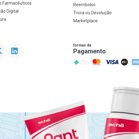
s Farmacêuticos
Reembolso
ão Digital
Troca ou Devolução
ura
Marketplace
formas de
ter
Linkedin
Pagamento
PIX
MasterCard
VISA
ELO
AME