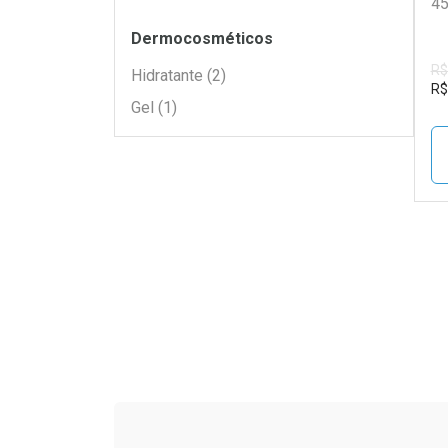
4
Filtros
Dermocosméticos
R$
Hidratante (2)
R$
Gel (1)
L
P
Tudo sobre a Drogaria S