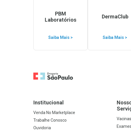
PBM
DermaClub
Laboratórios
Saiba Mais >
Saiba Mais >
Ir para a Home
Institucional
Noss
Servi
Venda No Marketplace
Vacina
Trabalhe Conosco
Exames
Ouvidoria