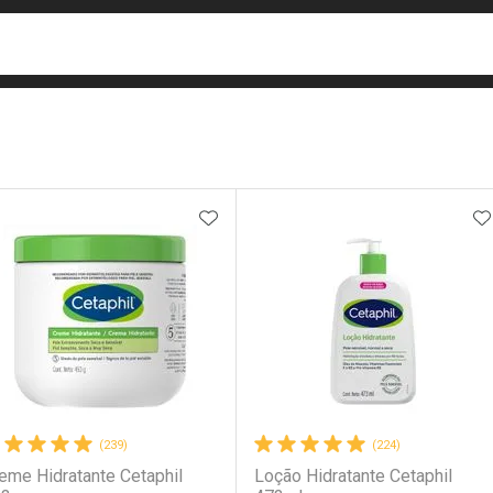
busca
isa?
e
ateleira
ADICIONAR AOS FAVORITOS
A
(239)
(224)
eme Hidratante Cetaphil
Loção Hidratante Cetaphil