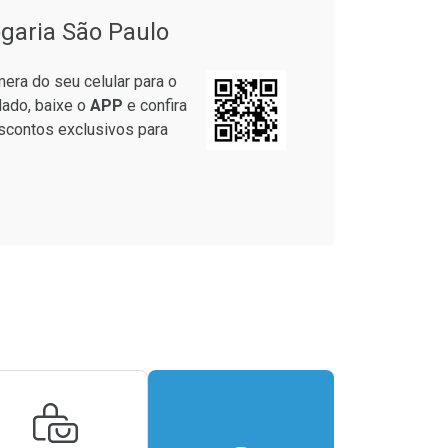
garia São Paulo
era do seu celular para o
lado, baixe o
APP
e confira
Ativar Desconto
scontos exclusivos para
Comprar sem Desconto
Comprar sem Desconto
Por R$ 89,90/cada
Por R$ 89,90/cada