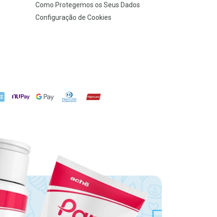
Como Protegemos os Seus Dados
Configuração de Cookies
X
NuPay
Google Pay
Diners Club
Hipercard