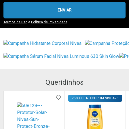
ENVIAR
Termos de uso
e
Política de Privacidade
Queridinhos
ADICIONAR AOS FAVORITOS
25% OFF NO CUPOM NIVEA25