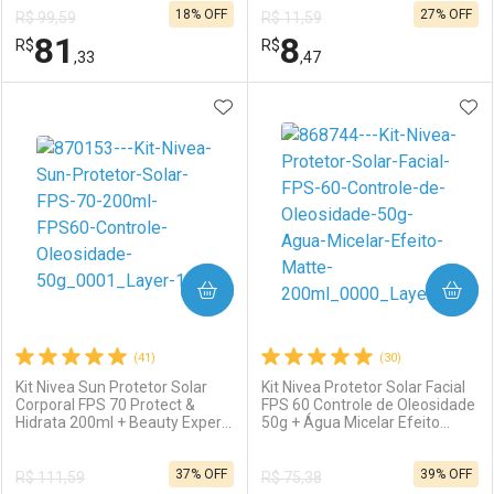
18% OFF
27% OFF
R$ 99,59
R$ 11,59
Comprar sem Desconto
Comprar sem Desconto
81
8
R$
Comprar sem Desconto
R$
Comprar sem Desconto
Por R$ 24,90/cada
Por R$ 16,90/cada
,33
,47
Por R$ 24,90/cada
Por R$ 16,90/cada
ADICIONAR AOS FAVORITOS
ADI
FECHAR
FECHAR
F
F
Laboratório
Por Menos
Laboratório
Por Menos
COMPRAR
COMPRAR
(41)
(30)
Kit Nivea Sun Protetor Solar
Kit Nivea Protetor Solar Facial
Corporal FPS 70 Protect &
FPS 60 Controle de Oleosidade
Hidrata 200ml + Beauty Expert
50g + Água Micelar Efeito
Ativar Desconto
Ativar Desconto
Facial FPS 60 Controle da
Matte 200ml
Oleosidade 50g
37% OFF
39% OFF
R$ 111,59
R$ 75,38
Comprar sem Desconto
Comprar sem Desconto