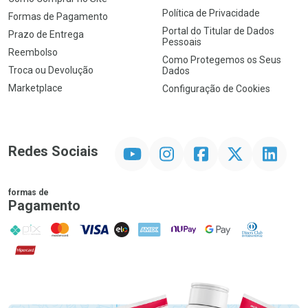
Política de Privacidade
Formas de Pagamento
Portal do Titular de Dados
Prazo de Entrega
Pessoais
Reembolso
Como Protegemos os Seus
Troca ou Devolução
Dados
Marketplace
Configuração de Cookies
YouTube
Instagram
Facebook
Twitter
Linkedin
Redes Sociais
formas de
Pagamento
PIX
MasterCard
VISA
ELO
AMEX
NuPay
Google Pay
Diners Club
Hipercard
Promoção em Destaque