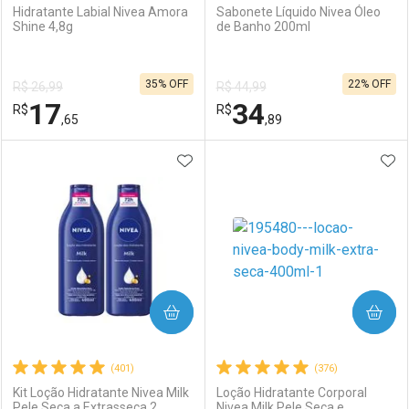
Hidratante Labial Nivea Amora
Sabonete Líquido Nivea Óleo
Shine 4,8g
de Banho 200ml
35% OFF
22% OFF
R$ 26,99
R$ 44,99
17
34
R$
R$
,65
,89
ADICIONAR AOS FAVORITOS
ADI
FECHAR
FECHAR
F
F
Laboratório
Por Menos
Laboratório
Por Menos
COMPRAR
COMPRAR
(401)
(376)
Kit Loção Hidratante Nivea Milk
Loção Hidratante Corporal
Pele Seca a Extrasseca 2
Nivea Milk Pele Seca e