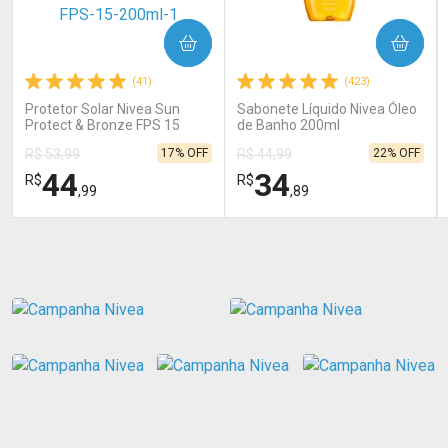
COMPRAR
COMPRAR
(41)
(423)
Protetor Solar Nivea Sun
Sabonete Líquido Nivea Óleo
Protect & Bronze FPS 15
de Banho 200ml
200ml
17% OFF
22% OFF
R$ 53,99
R$ 44,99
44
34
R$
R$
,99
,89
FECHAR
FECHAR
FEC
FEC
Laboratório
Laboratório
Por Menos
Por Menos