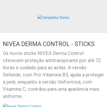
Ativar Desconto
Ativar Desconto
Comprar sem Desconto
Comprar sem Desconto
Comprar sem Desconto
Comprar sem Desconto
Por R$ 44,99/cada
Por R$ 34,89/cada
Por R$ 44,99/cada
Por R$ 34,89/cada
NIVEA DERMA CONTROL - STICKS
Os novos sticks NIVEA Derma Control
oferecem proteção antitranspirante por até 72
horas e cuidado para as axilas. A versão
Defende, com Pró-Vitamina B5, ajuda a proteger
a pele, enquanto a versão Uniformiza, com
Vitamina C, contribui para uma aparência mais
uniforme.