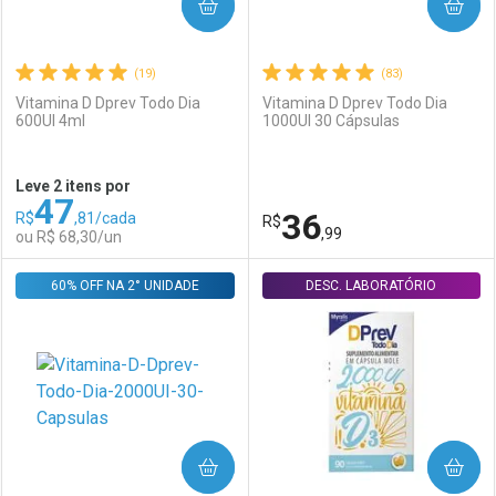
COMPRAR
COMPRAR
(19)
(83)
Vitamina D Dprev Todo Dia
Vitamina D Dprev Todo Dia
600UI 4ml
1000UI 30 Cápsulas
Leve 2 itens por
47
36
R$
,81/cada
R$
,99
ou R$ 68,30/un
60% OFF NA 2° UNIDADE
FECHAR
FECHAR
DESC. LABORATÓRIO
F
F
Laboratório
Por Menos
Laboratório
Por Menos
COMPRAR
COMPRAR