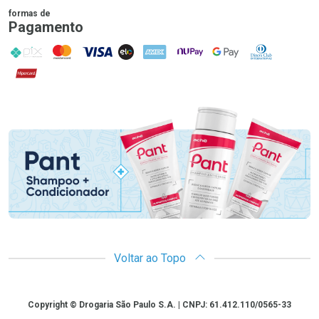
formas de
Pagamento
PIX
MasterCard
VISA
ELO
AMEX
NuPay
Google Pay
Diners Club
Hipercard
Promoção em Destaque
Voltar ao Topo
Copyright
Copyright © Drogaria São Paulo S.A. | CNPJ: 61.412.110/0565-33