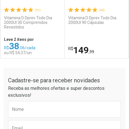
(51)
(40)
Vitamina D Dprev Todo Dia
Vitamina D Dprev Todo Dia
2000UI 30 Comprimidos
2000UI 90 Cápsulas
Revestidos
Ativar Desconto
Ativar Desconto
Leve 2 itens por
38
Comprar sem Desconto
Comprar sem Desconto
149
R$
,06/cada
Comprar sem Desconto
R$
Comprar sem Desconto
Por R$ 68,30/cada
Por R$ 36,99/cada
,99
ou R$ 54,37/un
Por R$ 68,30/cada
Por R$ 36,99/cada
FECHAR
FECHAR
F
F
Tudo sobre a Drogaria São Paulo
Cadastre-se para receber novidades
Laboratório
Por Menos
Laboratório
Por Menos
Receba as melhores ofertas e super descontos
exclusivos!
Preencha o formulário abaixo para receber 
Nome
Email