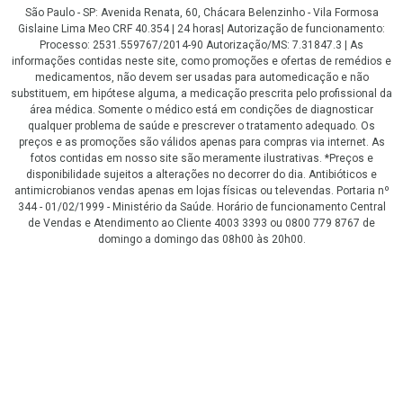
São Paulo - SP: Avenida Renata, 60, Chácara Belenzinho - Vila Formosa
Gislaine Lima Meo CRF 40.354 | 24 horas| Autorização de funcionamento:
Processo: 2531.559767/2014-90 Autorização/MS: 7.31847.3 | As
informações contidas neste site, como promoções e ofertas de remédios e
medicamentos, não devem ser usadas para automedicação e não
substituem, em hipótese alguma, a medicação prescrita pelo profissional da
área médica. Somente o médico está em condições de diagnosticar
qualquer problema de saúde e prescrever o tratamento adequado. Os
preços e as promoções são válidos apenas para compras via internet. As
fotos contidas em nosso site são meramente ilustrativas. *Preços e
disponibilidade sujeitos a alterações no decorrer do dia. Antibióticos e
antimicrobianos vendas apenas em lojas físicas ou televendas. Portaria nº
344 - 01/02/1999 - Ministério da Saúde. Horário de funcionamento Central
de Vendas e Atendimento ao Cliente 4003 3393 ou 0800 779 8767 de
domingo a domingo das 08h00 às 20h00.
LGPD Aceite os Cookies