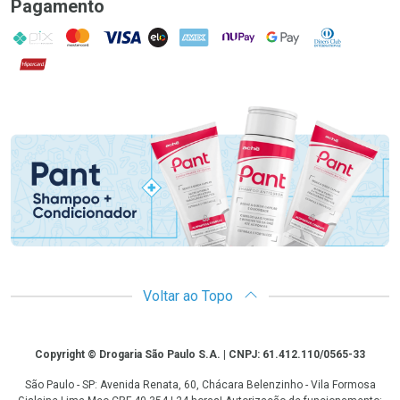
Pagamento
PIX
MasterCard
VISA
ELO
AMEX
NuPay
Google Pay
Diners Club
Hipercard
Promoção em Destaque
Voltar ao Topo
Copyright
Copyright © Drogaria São Paulo S.A. | CNPJ: 61.412.110/0565-33
São Paulo - SP: Avenida Renata, 60, Chácara Belenzinho - Vila Formosa