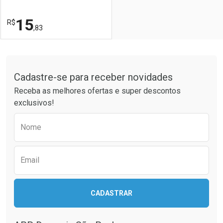
Comprar sem Desconto
Comprar sem Desconto
15
R$
Comprar sem Desconto
Comprar sem Desconto
Por R$ 7,91/cada
Por R$ 21,77/cada
,83
Por R$ 7,91/cada
Por R$ 21,77/cada
FECHAR
FECHAR
Tudo sobre a Drogaria São Paulo
Cadastre-se para receber novidades
Laboratório
Por Menos
Receba as melhores ofertas e super descontos
exclusivos!
Preencha o formulário abaixo para receber 
Nome
Email
CADASTRAR
Ativar Desconto
Comprar sem Desconto