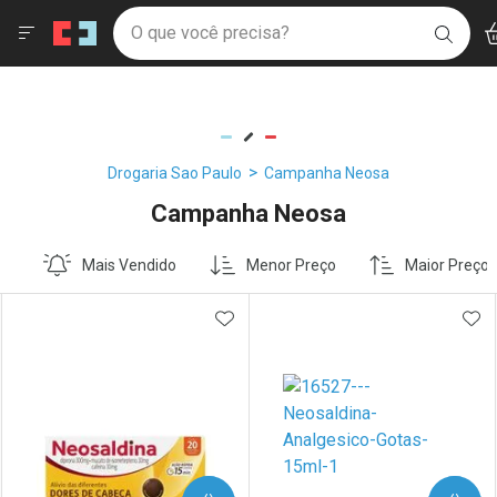
Drogaria São Paulo
Menu
Ac
Ir direto para a home
O que você precisa?
BUSC
Navegue pela página
Ir direto para o conteúdo
Faça a sua busca
Ir direto para a busca
Ir direto para a conta
Ir direto para a ajuda
Ir direto para a notificações
Drogaria Sao Paulo
Campanha Neosa
Ir direto para o carrinho
Ir direto para o menu
Campanha Neosa
Mais Vendido
Menor Preço
Maior Preço
ADICIONAR AOS FAVORITOS
ADI