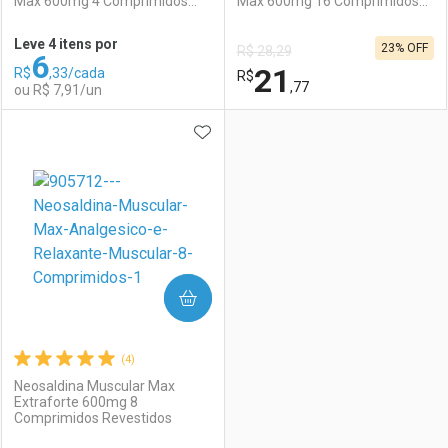
Max 600mg 4 Comprimidos
Max 600mg 16 Comprimidos
Ativar Desconto
Ativar Desconto
Revestidos
Revestidos
Leve 4 itens por
23% OFF
R$ 28,29
6
Comprar sem Desconto
Comprar sem Desconto
21
R$
,33/cada
Comprar sem Desconto
R$
Comprar sem Desconto
Por R$ 11,87/cada
Por R$ 4,94/cada
,77
ou R$ 7,91/un
Por R$ 11,87/cada
Por R$ 4,94/cada
ADICIONAR AOS FAVORITOS
FECHAR
FECHAR
F
F
Laboratório
Por Menos
Laboratório
Por Menos
COMPRAR
(4)
Neosaldina Muscular Max
Extraforte 600mg 8
Comprimidos Revestidos
Ativar Desconto
Ativar Desconto