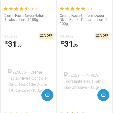
(144)
(61)
Creme Facial Nivea Noturno
Creme Facial Uniformizador
Ultraleve 7 em 1 100g
Nívea Beleza Radiante 7 em 1
100g
Ativar Desconto
Ativar Desconto
22% OFF
22% OFF
R$ 39,99
R$ 39,99
Comprar sem Desconto
Comprar sem Desconto
31
31
R$
Comprar sem Desconto
R$
Comprar sem Desconto
Por R$ 29,30/cada
Por R$ 31,35/cada
,35
,35
Por R$ 29,30/cada
Por R$ 31,35/cada
FECHAR
FECHAR
F
F
Laboratório
Por Menos
Laboratório
Por Menos
AVISE-ME
AVISE-ME