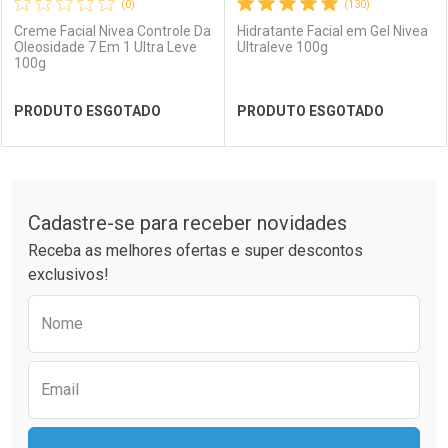
(0)
(130)
Creme Facial Nivea Controle Da
Hidratante Facial em Gel Nivea
Oleosidade 7 Em 1 Ultra Leve
Ultraleve 100g
100g
Ativar Desconto
Ativar Desconto
PRODUTO ESGOTADO
PRODUTO ESGOTADO
Comprar sem Desconto
Comprar sem Desconto
Comprar sem Desconto
Comprar sem Desconto
Por R$ 31,35/cada
Por R$ 31,35/cada
Por R$ 31,35/cada
Por R$ 31,35/cada
FECHAR
FECHAR
FEC
FEC
Tudo sobre a Drogaria São Paulo
Cadastre-se para receber novidades
Laboratório
Por Menos
Laboratório
Por Menos
Receba as melhores ofertas e super descontos
exclusivos!
Preencha o formulário abaixo para receber 
Nome
Email