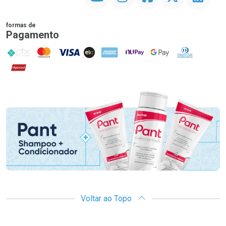
formas de
Pagamento
PIX
MasterCard
VISA
ELO
AMEX
NuPay
Google Pay
Diners Club
Hipercard
Promoção em Destaque
Voltar ao Topo