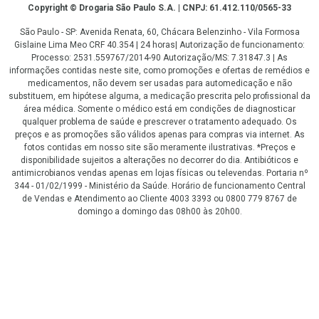
Copyright
Copyright © Drogaria São Paulo S.A. | CNPJ: 61.412.110/0565-33
São Paulo - SP: Avenida Renata, 60, Chácara Belenzinho - Vila Formosa
Gislaine Lima Meo CRF 40.354 | 24 horas| Autorização de funcionamento:
Processo: 2531.559767/2014-90 Autorização/MS: 7.31847.3 | As
informações contidas neste site, como promoções e ofertas de remédios e
medicamentos, não devem ser usadas para automedicação e não
substituem, em hipótese alguma, a medicação prescrita pelo profissional da
área médica. Somente o médico está em condições de diagnosticar
qualquer problema de saúde e prescrever o tratamento adequado. Os
preços e as promoções são válidos apenas para compras via internet. As
fotos contidas em nosso site são meramente ilustrativas. *Preços e
disponibilidade sujeitos a alterações no decorrer do dia. Antibióticos e
antimicrobianos vendas apenas em lojas físicas ou televendas. Portaria nº
344 - 01/02/1999 - Ministério da Saúde. Horário de funcionamento Central
de Vendas e Atendimento ao Cliente 4003 3393 ou 0800 779 8767 de
domingo a domingo das 08h00 às 20h00.
LGPD Aceite os Cookies