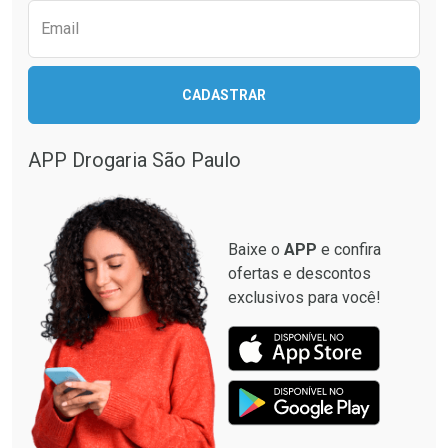
Email
CADASTRAR
Ativar Desconto
Ativar Desconto
Comprar sem Desconto
Comprar sem Desconto
APP Drogaria São Paulo
Comprar sem Desconto
Comprar sem Desconto
Por R$ 59,90/cada
Por R$ 48,99/cada
Por R$ 59,90/cada
Por R$ 48,99/cada
Baixe o
APP
e confira
ofertas e descontos
exclusivos para você!