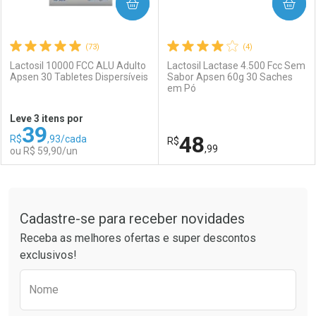
COMPRAR
COMPRAR
(73)
(4)
Lactosil 10000 FCC ALU Adulto
Lactosil Lactase 4.500 Fcc Sem
Apsen 30 Tabletes Dispersíveis
Sabor Apsen 60g 30 Saches
em Pó
Leve 3 itens por
39
48
R$
,93/cada
R$
,99
ou R$ 59,90/un
FECHAR
FECHAR
F
F
Tudo sobre a Drogaria São Paulo
Cadastre-se para receber novidades
Laboratório
Por Menos
Laboratório
Por Menos
Receba as melhores ofertas e super descontos
exclusivos!
Preencha o formulário abaixo para receber 
Nome