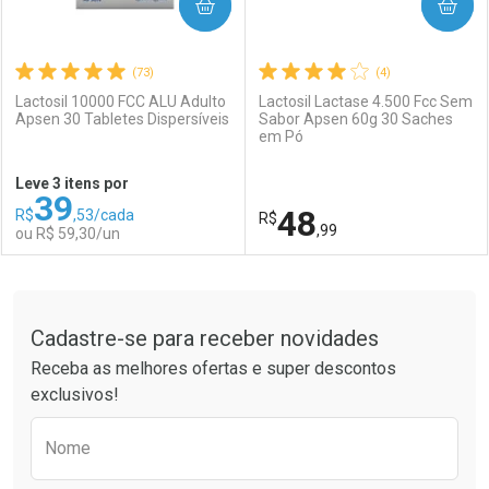
COMPRAR
COMPRAR
(73)
(4)
Lactosil 10000 FCC ALU Adulto
Lactosil Lactase 4.500 Fcc Sem
Apsen 30 Tabletes Dispersíveis
Sabor Apsen 60g 30 Saches
em Pó
Leve 3 itens por
39
48
R$
,53/cada
R$
,99
ou R$ 59,30/un
FECHAR
FECHAR
F
F
Tudo sobre a Drogaria São Paulo
Cadastre-se para receber novidades
Laboratório
Por Menos
Laboratório
Por Menos
Receba as melhores ofertas e super descontos
exclusivos!
Preencha o formulário abaixo para receber 
Nome