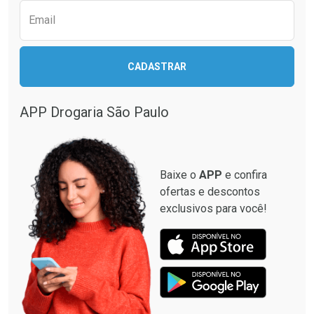
Email
CADASTRAR
Ativar Desconto
Ativar Desconto
Comprar sem Desconto
Comprar sem Desconto
APP Drogaria São Paulo
Comprar sem Desconto
Comprar sem Desconto
Por R$ 59,30/cada
Por R$ 48,99/cada
Por R$ 59,30/cada
Por R$ 48,99/cada
Baixe o
APP
e confira
ofertas e descontos
exclusivos para você!