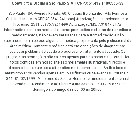
Copyright
Copyright © Drogaria São Paulo S.A. | CNPJ: 61.412.110/0565-33
São Paulo - SP: Avenida Renata, 60, Chácara Belenzinho - Vila Formosa
Gislaine Lima Meo CRF 40.354 | 24 horas| Autorização de funcionamento:
Processo: 2531.559767/2014-90 Autorização/MS: 7.31847.3 | As
informações contidas neste site, como promoções e ofertas de remédios e
medicamentos, não devem ser usadas para automedicação e não
substituem, em hipótese alguma, a medicação prescrita pelo profissional da
área médica. Somente o médico está em condições de diagnosticar
qualquer problema de saúde e prescrever o tratamento adequado. Os
preços e as promoções são válidos apenas para compras via internet. As
fotos contidas em nosso site são meramente ilustrativas. *Preços e
disponibilidade sujeitos a alterações no decorrer do dia. Antibióticos e
antimicrobianos vendas apenas em lojas físicas ou televendas. Portaria nº
344 - 01/02/1999 - Ministério da Saúde. Horário de funcionamento Central
de Vendas e Atendimento ao Cliente 4003 3393 ou 0800 779 8767 de
domingo a domingo das 08h00 às 20h00.
LGPD Aceite os Cookies