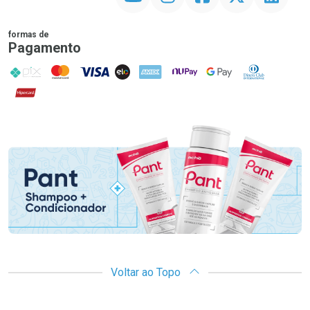
formas de
Pagamento
PIX
MasterCard
VISA
ELO
AMEX
NuPay
Google Pay
Diners Club
Hipercard
Promoção em Destaque
Voltar ao Topo