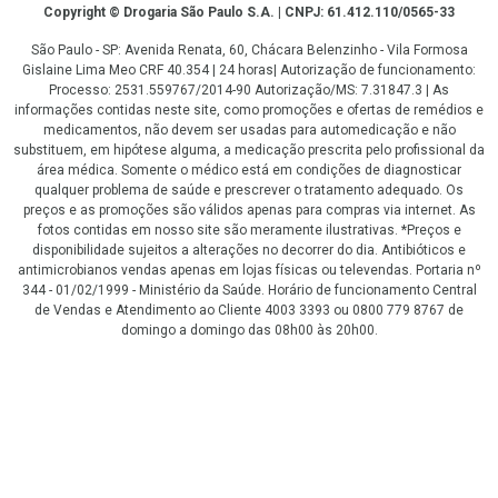
Copyright
Copyright © Drogaria São Paulo S.A. | CNPJ: 61.412.110/0565-33
São Paulo - SP: Avenida Renata, 60, Chácara Belenzinho - Vila Formosa
Gislaine Lima Meo CRF 40.354 | 24 horas| Autorização de funcionamento:
Processo: 2531.559767/2014-90 Autorização/MS: 7.31847.3 | As
informações contidas neste site, como promoções e ofertas de remédios e
medicamentos, não devem ser usadas para automedicação e não
substituem, em hipótese alguma, a medicação prescrita pelo profissional da
área médica. Somente o médico está em condições de diagnosticar
qualquer problema de saúde e prescrever o tratamento adequado. Os
preços e as promoções são válidos apenas para compras via internet. As
fotos contidas em nosso site são meramente ilustrativas. *Preços e
disponibilidade sujeitos a alterações no decorrer do dia. Antibióticos e
antimicrobianos vendas apenas em lojas físicas ou televendas. Portaria nº
344 - 01/02/1999 - Ministério da Saúde. Horário de funcionamento Central
de Vendas e Atendimento ao Cliente 4003 3393 ou 0800 779 8767 de
domingo a domingo das 08h00 às 20h00.
LGPD Aceite os Cookies