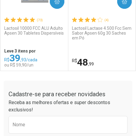
COMPRAR
COMPRAR
(73)
(4)
Lactosil 10000 FCC ALU Adulto
Lactosil Lactase 4.500 Fcc Sem
Apsen 30 Tabletes Dispersíveis
Sabor Apsen 60g 30 Saches
em Pó
Leve 3 itens por
39
48
R$
,93/cada
R$
,99
ou R$ 59,90/un
FECHAR
FECHAR
F
F
Tudo sobre a Drogaria São Paulo
Cadastre-se para receber novidades
Laboratório
Por Menos
Laboratório
Por Menos
Receba as melhores ofertas e super descontos
exclusivos!
Preencha o formulário abaixo para receber 
Nome