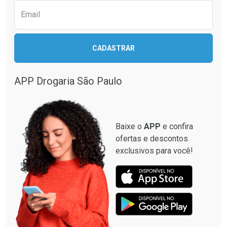
Email
CADASTRAR
Ativar Desconto
Ativar Desconto
Comprar sem Desconto
Comprar sem Desconto
APP Drogaria São Paulo
Comprar sem Desconto
Comprar sem Desconto
Por R$ 59,90/cada
Por R$ 48,99/cada
Por R$ 59,90/cada
Por R$ 48,99/cada
Baixe o
APP
e confira
ofertas e descontos
exclusivos para você!