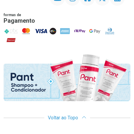
formas de
Pagamento
PIX
MasterCard
VISA
ELO
AMEX
NuPay
Google Pay
Diners Club
Hipercard
Promoção em Destaque
Voltar ao Topo