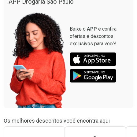
APP Drogaria São Paulo
Ver Desconto Convênio
Comprar sem Desconto
Por R$ 62,99/cada
Por R$ 62,99/cada
Baixe o
APP
e confira
ofertas e descontos
exclusivos para você!
Os melhores descontos você encontra aqui