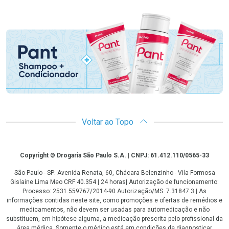
Promoção em Destaque
Voltar ao Topo
Copyright
Copyright © Drogaria São Paulo S.A. | CNPJ: 61.412.110/0565-33
São Paulo - SP: Avenida Renata, 60, Chácara Belenzinho - Vila Formosa
Gislaine Lima Meo CRF 40.354 | 24 horas| Autorização de funcionamento:
Processo: 2531.559767/2014-90 Autorização/MS: 7.31847.3 | As
informações contidas neste site, como promoções e ofertas de remédios e
medicamentos, não devem ser usadas para automedicação e não
substituem, em hipótese alguma, a medicação prescrita pelo profissional da
área médica. Somente o médico está em condições de diagnosticar