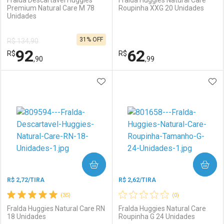
Fralda Descartável Huggies
Fralda Huggies Natural Care
Premium Natural Care M 78
Roupinha XXG 20 Unidades
Unidades
Ativar Desconto
Ativar Desconto
31% OFF
R$ 134,90
Comprar sem Desconto
Comprar sem Desconto
92
62
R$
Comprar sem Desconto
R$
Comprar sem Desconto
Por R$ 61,99/cada
Por R$ 115,99/cada
,90
,99
Por R$ 61,99/cada
Por R$ 115,99/cada
ADICIONAR AOS FAVORITOS
ADI
FECHAR
FECHAR
F
F
Laboratório
Por Menos
Laboratório
Por Menos
COMPRAR
COMPRAR
R$ 2,72/TIRA
R$ 2,62/TIRA
(35)
(0)
Fralda Huggies Natural Care RN
Fralda Huggies Natural Care
18 Unidades
Roupinha G 24 Unidades