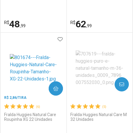
Ativar Desconto
Ativar Desconto
Comprar sem Desconto
Comprar sem Desconto
48
62
R$
Comprar sem Desconto
R$
Comprar sem Desconto
Por R$ 92,90/cada
Por R$ 62,99/cada
,99
,99
Por R$ 92,90/cada
Por R$ 62,99/cada
ADICIONAR AOS FAVORITOS
FECHAR
FECHAR
F
F
Laboratório
Por Menos
Laboratório
Por Menos
AVISE-ME
COMPRAR
R$ 2,86/TIRA
(6)
(5)
Fralda Huggies Natural Care
Fralda Huggies Natural Care M
Roupinha XG 22 Unidades
32 Unidades
Ativar Desconto
Ativar Desconto