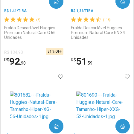
COMPRAR
COMPRAR
R$ 1,41/TIRA
R$ 1,36/TIRA
(3)
(118)
Fralda Descartável Huggies
Fralda Descartável Huggies
Premium Natural Care G 66
Premium Natural Care RN 34
Unidades
Unidades
31% OFF
R$ 134,90
92
51
R$
R$
,90
,59
ADICIONAR AOS FAVORITOS
ADI
FECHAR
FECHAR
F
F
Laboratório
Por Menos
Laboratório
Por Menos
COMPRAR
COMPRAR