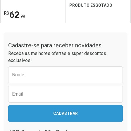
PRODUTO ESGOTADO
Comprar sem Desconto
Comprar sem Desconto
62
R$
Comprar sem Desconto
Comprar sem Desconto
Por R$ 48,99/cada
Por R$ 62,99/cada
,99
Por R$ 48,99/cada
Por R$ 62,99/cada
FECHAR
FECHAR
FEC
FEC
Tudo sobre a Drogaria São Paulo
Cadastre-se para receber novidades
Laboratório
Por Menos
Laboratório
Por Menos
Receba as melhores ofertas e super descontos
exclusivos!
Preencha o formulário abaixo para receber 
Nome
Email
CADASTRAR
Ativar Desconto
Comprar sem Desconto