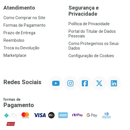
Atendimento
Segurança e
Privacidade
Como Comprar no Site
Política de Privacidade
Formas de Pagamento
Portal do Titular de Dados
Prazo de Entrega
Pessoais
Reembolso
Como Protegemos os Seus
Troca ou Devolução
Dados
Marketplace
Configuração de Cookies
YouTube
Instagram
Facebook
Twitter
Linkedin
Redes Sociais
formas de
Pagamento
PIX
MasterCard
VISA
ELO
AMEX
NuPay
Google Pay
Diners Club
Hipercard