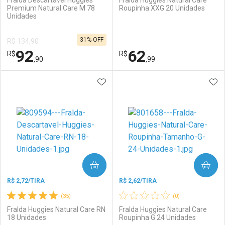
Fralda Descartável Huggies
Fralda Huggies Natural Care
Premium Natural Care M 78
Roupinha XXG 20 Unidades
Unidades
Ativar Desconto
Ativar Desconto
31% OFF
R$ 134,90
Comprar sem Desconto
Comprar sem Desconto
92
62
R$
Comprar sem Desconto
R$
Comprar sem Desconto
Por R$ 61,99/cada
Por R$ 92,90/cada
,90
,99
Por R$ 61,99/cada
Por R$ 92,90/cada
ADICIONAR AOS FAVORITOS
ADI
FECHAR
FECHAR
F
F
Laboratório
Por Menos
Laboratório
Por Menos
COMPRAR
COMPRAR
R$ 2,72/TIRA
R$ 2,62/TIRA
(35)
(0)
Fralda Huggies Natural Care RN
Fralda Huggies Natural Care
18 Unidades
Roupinha G 24 Unidades