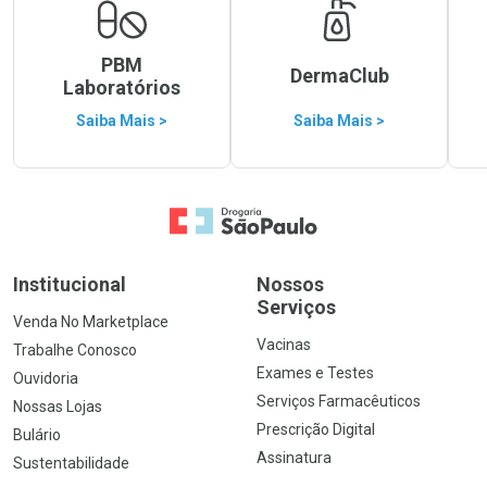
PBM
DermaClub
Laboratórios
Saiba Mais >
Saiba Mais >
Ir para a Home
Institucional
Nossos
Serviços
Venda No Marketplace
Vacinas
Trabalhe Conosco
Exames e Testes
Ouvidoria
Serviços Farmacêuticos
Nossas Lojas
Prescrição Digital
Bulário
Assinatura
Sustentabilidade