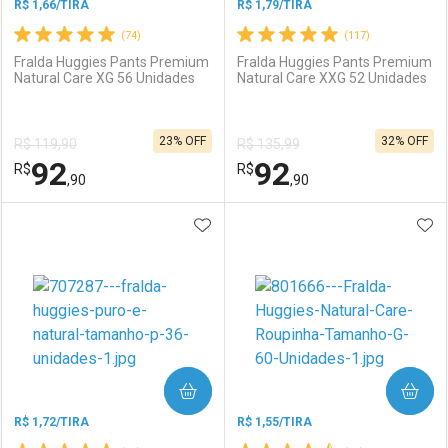
R$ 1,66/TIRA
R$ 1,79/TIRA
(74)
(117)
Fralda Huggies Pants Premium
Fralda Huggies Pants Premium
Natural Care XG 56 Unidades
Natural Care XXG 52 Unidades
Ativar Desconto
Ativar Desconto
23% OFF
32% OFF
R$ 119,90
R$ 135,99
Comprar sem Desconto
Comprar sem Desconto
92
92
R$
Comprar sem Desconto
R$
Comprar sem Desconto
Por R$ 92,90/cada
Por R$ 51,59/cada
,90
,90
Por R$ 92,90/cada
Por R$ 51,59/cada
ADICIONAR AOS FAVORITOS
ADI
FECHAR
FECHAR
F
F
Laboratório
Por Menos
Laboratório
Por Menos
COMPRAR
COMPRAR
R$ 1,72/TIRA
R$ 1,55/TIRA