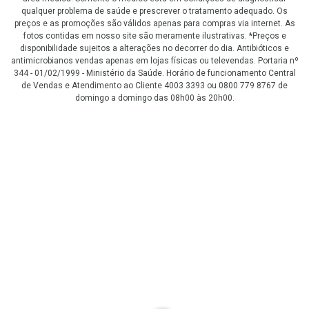
qualquer problema de saúde e prescrever o tratamento adequado. Os
preços e as promoções são válidos apenas para compras via internet. As
fotos contidas em nosso site são meramente ilustrativas. *Preços e
disponibilidade sujeitos a alterações no decorrer do dia. Antibióticos e
antimicrobianos vendas apenas em lojas físicas ou televendas. Portaria nº
344 - 01/02/1999 - Ministério da Saúde. Horário de funcionamento Central
de Vendas e Atendimento ao Cliente 4003 3393 ou 0800 779 8767 de
domingo a domingo das 08h00 às 20h00.
LGPD Aceite os Cookies