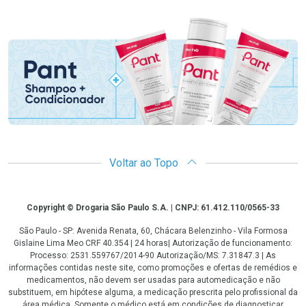
Promoção em Destaque
Voltar ao Topo
Copyright
Copyright © Drogaria São Paulo S.A. | CNPJ: 61.412.110/0565-33
São Paulo - SP: Avenida Renata, 60, Chácara Belenzinho - Vila Formosa
Gislaine Lima Meo CRF 40.354 | 24 horas| Autorização de funcionamento:
Processo: 2531.559767/2014-90 Autorização/MS: 7.31847.3 | As
informações contidas neste site, como promoções e ofertas de remédios e
medicamentos, não devem ser usadas para automedicação e não
substituem, em hipótese alguma, a medicação prescrita pelo profissional da
área médica. Somente o médico está em condições de diagnosticar