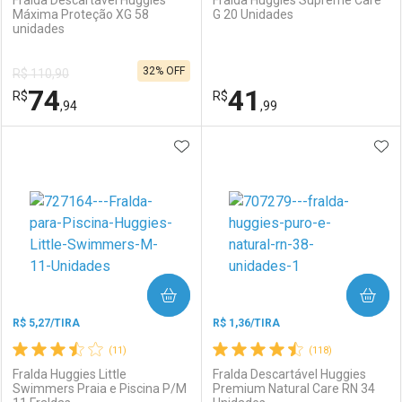
Fralda Descartável Huggies
Fralda Huggies Supreme Care
Máxima Proteção XG 58
G 20 Unidades
unidades
Ativar Desconto
Ativar Desconto
32% OFF
R$ 110,90
Comprar sem Desconto
Comprar sem Desconto
74
41
R$
Comprar sem Desconto
R$
Comprar sem Desconto
Por R$ 105,22/cada
Por R$ 76,41/cada
,94
,99
Por R$ 105,22/cada
Por R$ 76,41/cada
ADICIONAR AOS FAVORITOS
ADI
FECHAR
FECHAR
F
F
Laboratório
Por Menos
Laboratório
Por Menos
COMPRAR
COMPRAR
R$ 5,27/TIRA
R$ 1,36/TIRA
(11)
(118)
Fralda Huggies Little
Fralda Descartável Huggies
Swimmers Praia e Piscina P/M
Premium Natural Care RN 34