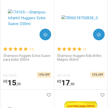
Laboratório
Por Menos
Laboratório
Por Menos
COMPRAR
COMPRAR
(15)
(7)
Shampoo Huggies Extra Suave
Shampoo Huggies Kids Brilho
para bebê 200ml
Mágico 360ml
Ativar Desconto
Ativar Desconto
19% OFF
10% OFF
R$ 18,99
R$ 19,99
Comprar sem Desconto
Comprar sem Desconto
15
17
R$
Comprar sem Desconto
R$
Comprar sem Desconto
Por R$ 15,39/cada
Por R$ 17,90/cada
,39
,90
Por R$ 15,39/cada
Por R$ 17,90/cada
ADICIONAR AOS FAVORITOS
ADI
FECHAR
FECHAR
F
F