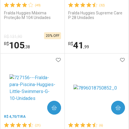
(49)
(32)
Fralda Huggies Máxima
Fralda Huggies Supreme Care
Proteção M 104 Unidades
P 28 Unidades
Ativar Desconto
Ativar Desconto
20% OFF
R$ 131,90
Comprar sem Desconto
Comprar sem Desconto
105
41
R$
Comprar sem Desconto
R$
Comprar sem Desconto
Por R$ 61,99/cada
Por R$ 96,70/cada
,38
,99
Por R$ 61,99/cada
Por R$ 96,70/cada
ADICIONAR AOS FAVORITOS
ADI
FECHAR
FECHAR
F
F
Laboratório
Por Menos
Laboratório
Por Menos
COMPRAR
COMPRAR
R$ 4,70/TIRA
(21)
(6)