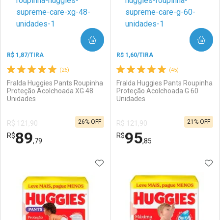
COMPRAR
COMPRAR
R$ 1,87/TIRA
R$ 1,60/TIRA
(26)
(45)
Fralda Huggies Pants Roupinha
Fralda Huggies Pants Roupinha
Proteção Acolchoada XG 48
Proteção Acolchoada G 60
Unidades
Unidades
Ativar Desconto
Ativar Desconto
26% OFF
21% OFF
R$ 121,90
R$ 121,90
Comprar sem Desconto
Comprar sem Desconto
89
95
R$
Comprar sem Desconto
R$
Comprar sem Desconto
Por R$ 13,49/cada
Por R$ 107,45/cada
,79
,85
Por R$ 13,49/cada
Por R$ 107,45/cada
ADICIONAR AOS FAVORITOS
ADI
FECHAR
FECHAR
F
F
Laboratório
Por Menos
Laboratório
Por Menos