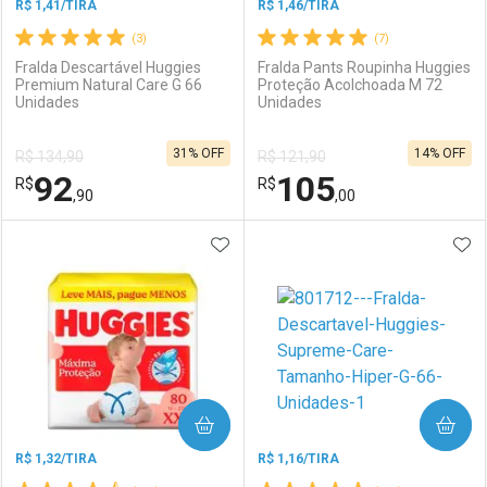
R$ 1,41/TIRA
R$ 1,46/TIRA
(3)
(7)
Fralda Descartável Huggies
Fralda Pants Roupinha Huggies
Premium Natural Care G 66
Proteção Acolchoada M 72
Unidades
Unidades
Ativar Desconto
Ativar Desconto
31% OFF
14% OFF
R$ 134,90
R$ 121,90
Comprar sem Desconto
Comprar sem Desconto
92
105
R$
Comprar sem Desconto
R$
Comprar sem Desconto
Por R$ 139,99/cada
Por R$ 105,38/cada
,90
,00
Por R$ 139,99/cada
Por R$ 105,38/cada
ADICIONAR AOS FAVORITOS
ADI
FECHAR
FECHAR
F
F
Laboratório
Por Menos
Laboratório
Por Menos
COMPRAR
COMPRAR
R$ 1,32/TIRA
R$ 1,16/TIRA