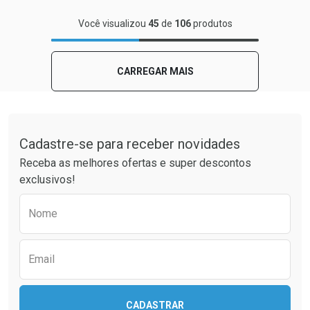
FECHAR
FECHAR
Você visualizou
45
de
106
produtos
Laboratório
Por Menos
CARREGAR MAIS
Tudo sobre a Drogaria São Paulo
Cadastre-se para receber novidades
Receba as melhores ofertas e super descontos
exclusivos!
Preencha o formulário abaixo para receber 
Nome
Ativar Desconto
Comprar sem Desconto
Email
Comprar sem Desconto
Por R$ 15,59/cada
Por R$ 15,59/cada
CADASTRAR