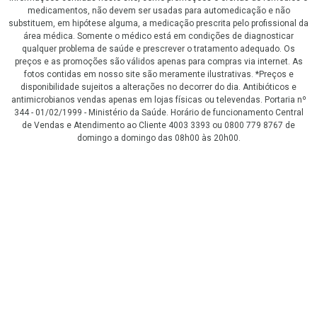
medicamentos, não devem ser usadas para automedicação e não
substituem, em hipótese alguma, a medicação prescrita pelo profissional da
área médica. Somente o médico está em condições de diagnosticar
qualquer problema de saúde e prescrever o tratamento adequado. Os
preços e as promoções são válidos apenas para compras via internet. As
fotos contidas em nosso site são meramente ilustrativas. *Preços e
disponibilidade sujeitos a alterações no decorrer do dia. Antibióticos e
antimicrobianos vendas apenas em lojas físicas ou televendas. Portaria nº
344 - 01/02/1999 - Ministério da Saúde. Horário de funcionamento Central
de Vendas e Atendimento ao Cliente 4003 3393 ou 0800 779 8767 de
domingo a domingo das 08h00 às 20h00.
LGPD Aceite os Cookies