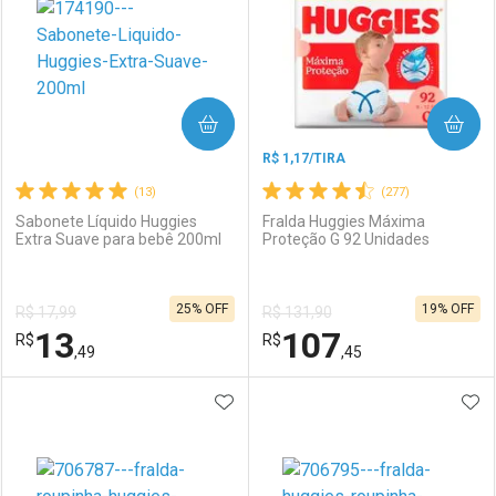
Laboratório
Por Menos
Laboratório
Por Menos
COMPRAR
COMPRAR
R$ 1,17/TIRA
(13)
(277)
Sabonete Líquido Huggies
Fralda Huggies Máxima
Extra Suave para bebê 200ml
Proteção G 92 Unidades
Ativar Desconto
Ativar Desconto
25% OFF
19% OFF
R$ 17,99
R$ 131,90
Comprar sem Desconto
Comprar sem Desconto
13
107
R$
Comprar sem Desconto
R$
Comprar sem Desconto
Por R$ 15,39/cada
Por R$ 17,90/cada
,49
,45
Por R$ 15,39/cada
Por R$ 17,90/cada
ADICIONAR AOS FAVORITOS
ADI
FECHAR
FECHAR
F
F
Laboratório
Por Menos
Laboratório
Por Menos