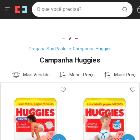
Drogaria São Paulo
Menu
Ac
Ir direto para a home
O que você precisa?
BUSC
Navegue pela página
Ir direto para o conteúdo
Faça a sua busca
Ir direto para a busca
Ir direto para a conta
Ir direto para a ajuda
Ir direto para a notificações
Drogaria Sao Paulo
Campanha Huggies
Ir direto para o carrinho
Ir direto para o menu
Campanha Huggies
Mais Vendido
Menor Preço
Maior Preço
ADICIONAR AOS FAVORITOS
ADI