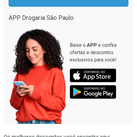
APP Drogaria São Paulo
Baixe o
APP
e confira
ofertas e descontos
exclusivos para você!
Os melhores descontos você encontra aqui