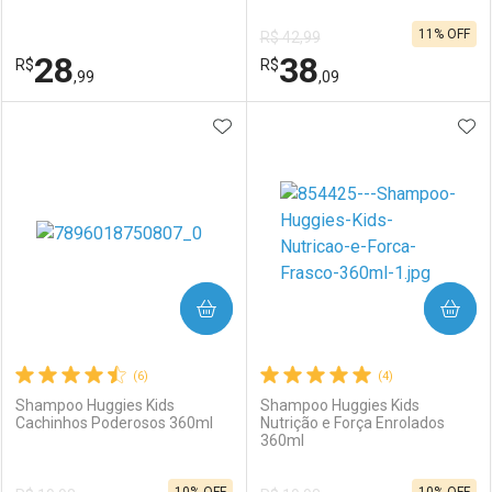
11% OFF
R$ 42,99
Comprar sem Desconto
Comprar sem Desconto
28
38
R$
Comprar sem Desconto
R$
Comprar sem Desconto
Por R$ 17,90/cada
Por R$ 31,90/cada
,99
,09
Por R$ 17,90/cada
Por R$ 31,90/cada
ADICIONAR AOS FAVORITOS
ADI
FECHAR
FECHAR
F
F
Laboratório
Por Menos
Laboratório
Por Menos
COMPRAR
COMPRAR
(6)
(4)
Shampoo Huggies Kids
Shampoo Huggies Kids
Cachinhos Poderosos 360ml
Nutrição e Força Enrolados
360ml
Ativar Desconto
Ativar Desconto