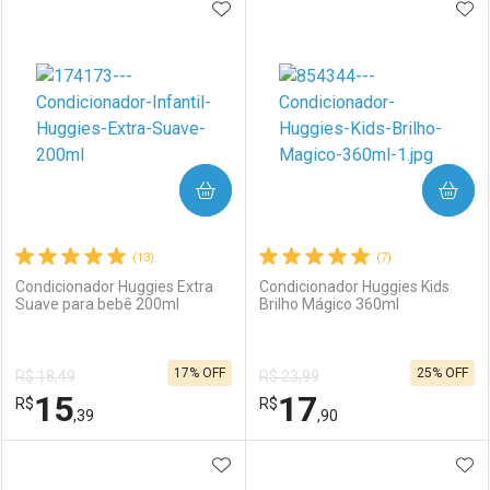
ADICIONAR AOS FAVORITOS
ADI
FECHAR
FECHAR
F
F
Laboratório
Por Menos
Laboratório
Por Menos
COMPRAR
COMPRAR
(13)
(7)
Condicionador Huggies Extra
Condicionador Huggies Kids
Suave para bebê 200ml
Brilho Mágico 360ml
Ativar Desconto
Ativar Desconto
17% OFF
25% OFF
R$ 18,49
R$ 23,99
Comprar sem Desconto
Comprar sem Desconto
15
17
R$
Comprar sem Desconto
R$
Comprar sem Desconto
Por R$ 12,59/cada
Por R$ 17,90/cada
,39
,90
Por R$ 12,59/cada
Por R$ 17,90/cada
ADICIONAR AOS FAVORITOS
ADI
FECHAR
FECHAR
F
F