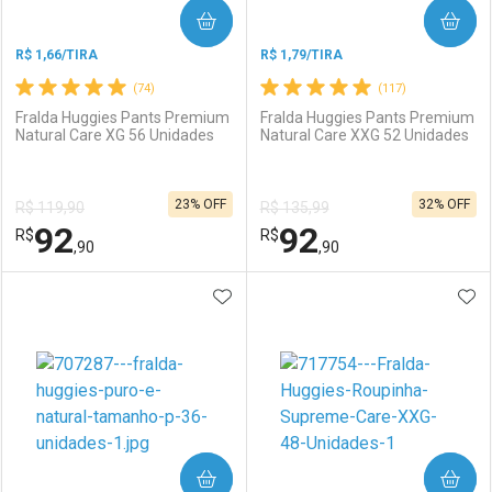
COMPRAR
COMPRAR
R$ 1,66/TIRA
R$ 1,79/TIRA
(74)
(117)
Fralda Huggies Pants Premium
Fralda Huggies Pants Premium
Natural Care XG 56 Unidades
Natural Care XXG 52 Unidades
Ativar Desconto
Ativar Desconto
23% OFF
32% OFF
R$ 119,90
R$ 135,99
Comprar sem Desconto
Comprar sem Desconto
92
92
R$
Comprar sem Desconto
R$
Comprar sem Desconto
Por R$ 92,90/cada
Por R$ 105,07/cada
,90
,90
Por R$ 92,90/cada
Por R$ 105,07/cada
ADICIONAR AOS FAVORITOS
ADI
FECHAR
FECHAR
F
F
Laboratório
Por Menos
Laboratório
Por Menos
COMPRAR
COMPRAR