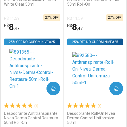
White Clear 50ml
50ml Roll-On
Ativar Desconto
Ativar Desconto
27% OFF
27% OFF
R$ 11,59
R$ 11,59
Comprar sem Desconto
Comprar sem Desconto
8
8
R$
Comprar sem Desconto
R$
Comprar sem Desconto
Por R$ 69,90/cada
Por R$ 8,47/cada
,47
,47
Por R$ 69,90/cada
Por R$ 8,47/cada
25% OFF NO CUPOM NIVEA25
FECHAR
FECHAR
25% OFF NO CUPOM NIVEA25
F
F
Laboratório
Por Menos
Laboratório
Por Menos
COMPRAR
COMPRAR
(7)
(6)
Desodorante Antitranspirante
Desodorante Roll-On Nivea
Nivea Derma Control Restaura
Derma Control Uniformiza
50ml Roll-On
50ml
Ativar Desconto
Ativar Desconto