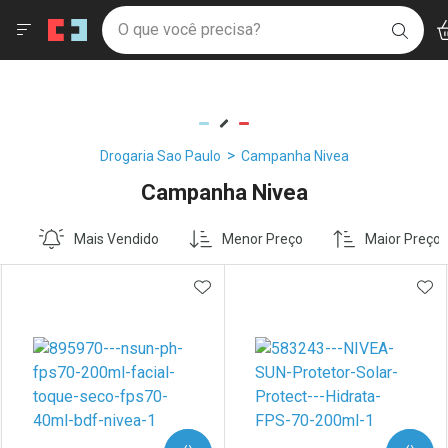
Drogaria São Paulo
Menu
Ac
Ir direto para a home
O que você precisa?
BUSC
Navegue pela página
Ir direto para o conteúdo
Faça a sua busca
Ir direto para a busca
Ir direto para a conta
Ir direto para a ajuda
Ir direto para a notificações
Drogaria Sao Paulo
Campanha Nivea
Ir direto para o carrinho
Ir direto para o menu
Campanha Nivea
Mais Vendido
Menor Preço
Maior Preço
ADICIONAR AOS FAVORITOS
ADI