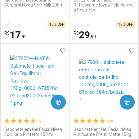
Hidratante Desodorante
Gel Esfoliante Facial
Corporal Nivea Soft Milk 200ml
Refrescante Nivea Pele Normal
a Seca 75g
Ativar Desconto
Ativar Desconto
10% OFF
19% OFF
R$ 19,99
R$ 36,99
Comprar sem Desconto
Comprar sem Desconto
17
29
R$
Comprar sem Desconto
R$
Comprar sem Desconto
Por R$ 13,99/cada
Por R$ 15,67/cada
,92
,90
Por R$ 13,99/cada
Por R$ 15,67/cada
ADICIONAR AOS FAVORITOS
ADI
FECHAR
FECHAR
F
F
Laboratório
Por Menos
Laboratório
Por Menos
COMPRAR
COMPRAR
(57)
(60)
Sabonete em Gel Facial Nivea
Sabonete em Gel Facial Nivea
Equilíbrio Protetor 150ml
Purificante Efeito Matte 150g