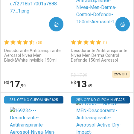
COMPRAR
COMPRAR
(28)
(1)
Desodorante Antitranspirante
Desodorante Antitranspirante
Aerossol Nivea Men
Nivea Men Derma Control
Black&White Invisible 150ml
Defende 150ml Aerossol
Ativar Desconto
Ativar Desconto
25% OFF
R$ 17,99
Comprar sem Desconto
Comprar sem Desconto
17
13
R$
Comprar sem Desconto
R$
Comprar sem Desconto
Por R$ 17,99/cada
Por R$ 17,39/cada
,99
,49
Por R$ 17,99/cada
Por R$ 17,39/cada
25% OFF NO CUPOM NIVEA25
FECHAR
FECHAR
25% OFF NO CUPOM NIVEA25
F
F
Laboratório
Por Menos
Laboratório
Por Menos