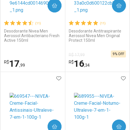
COMPRAR
COMPRAR
(11)
(11)
Desodorante Nivea Men
Desodorante Antitraspirante
Aerossol Antibacteriano Fresh
Aerossol Nivea Men Original
Active 150ml
Protect 150ml
Ativar Desconto
Ativar Desconto
9% OFF
R$ 17,99
Comprar sem Desconto
Comprar sem Desconto
17
16
R$
Comprar sem Desconto
R$
Comprar sem Desconto
Por R$ 16,28/cada
Por R$ 13,49/cada
,99
,34
Por R$ 16,28/cada
Por R$ 13,49/cada
ADICIONAR AOS FAVORITOS
ADI
FECHAR
FECHAR
F
F
Laboratório
Por Menos
Laboratório
Por Menos
COMPRAR
COMPRAR