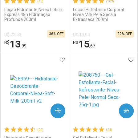
(43)
(103)
Loção Hidratante Nivea Lotion
Loção Hidratante Corporal
Express 48h Hidratação
Nivea Milk Pele Seca a
Profunda 200ml
Extrasseca 200ml
Ativar Desconto
Ativar Desconto
36% OFF
22% OFF
R$ 22,03
R$ 19,99
Comprar sem Desconto
Comprar sem Desconto
13
15
R$
Comprar sem Desconto
R$
Comprar sem Desconto
Por R$ 18,47/cada
Por R$ 18,47/cada
,99
,67
Por R$ 18,47/cada
Por R$ 18,47/cada
ADICIONAR AOS FAVORITOS
ADI
FECHAR
FECHAR
F
F
Laboratório
Por Menos
Laboratório
Por Menos
COMPRAR
COMPRAR
(22)
(24)