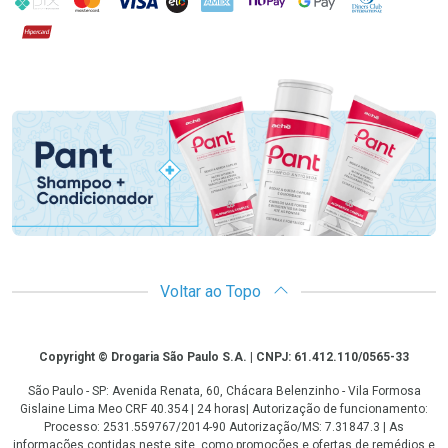
Hipercard
Promoção em Destaque
Voltar ao Topo
Copyright
Copyright © Drogaria São Paulo S.A. | CNPJ: 61.412.110/0565-33
São Paulo - SP: Avenida Renata, 60, Chácara Belenzinho - Vila Formosa
Gislaine Lima Meo CRF 40.354 | 24 horas| Autorização de funcionamento:
Processo: 2531.559767/2014-90 Autorização/MS: 7.31847.3 | As
informações contidas neste site, como promoções e ofertas de remédios e