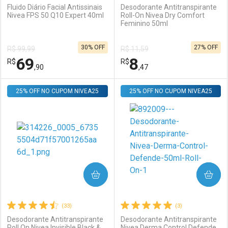
Fluido Diário Facial Antissinais
Desodorante Antitranspirante
Nivea FPS 50 Q10 Expert 40ml
Roll-On Nivea Dry Comfort
Feminino 50ml
Ativar Desconto
Ativar Desconto
30% OFF
27% OFF
R$ 99,99
R$ 11,59
Comprar sem Desconto
Comprar sem Desconto
69
8
R$
Comprar sem Desconto
R$
Comprar sem Desconto
Por R$ 31,35/cada
Por R$ 31,35/cada
,90
,47
Por R$ 31,35/cada
Por R$ 31,35/cada
25% OFF NO CUPOM NIVEA25
FECHAR
FECHAR
25% OFF NO CUPOM NIVEA25
F
F
Laboratório
Por Menos
Laboratório
Por Menos
COMPRAR
COMPRAR
(33)
(3)
Desodorante Antitranspirante
Desodorante Antitranspirante
Roll On Nivea Invisible Black &
Nivea Derma Control Defende