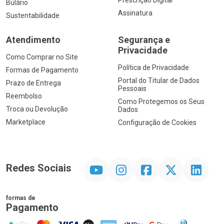
Prescrição Digital
Bulário
Assinatura
Sustentabilidade
Atendimento
Segurança e
Privacidade
Como Comprar no Site
Política de Privacidade
Formas de Pagamento
Portal do Titular de Dados
Prazo de Entrega
Pessoais
Reembolso
Como Protegemos os Seus
Troca ou Devolução
Dados
Marketplace
Configuração de Cookies
YouTube
Instagram
Facebook
Twitter
Linkedin
Redes Sociais
formas de
Pagamento
PIX
MasterCard
VISA
ELO
AMEX
NuPay
Google Pay
Diners Club