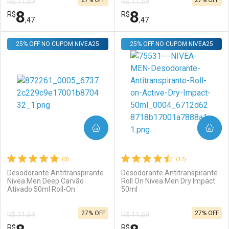
27% OFF
27% OFF
R$ 11,59
R$ 11,59
Comprar sem Desconto
Comprar sem Desconto
8
8
R$
Comprar sem Desconto
R$
Comprar sem Desconto
Por R$ 8,89/cada
Por R$ 8,47/cada
,47
,47
Por R$ 8,89/cada
Por R$ 8,47/cada
25% OFF NO CUPOM NIVEA25
FECHAR
FECHAR
25% OFF NO CUPOM NIVEA25
F
F
Laboratório
Por Menos
Laboratório
Por Menos
COMPRAR
COMPRAR
(3)
(17)
Desodorante Antitranspirante
Desodorante Antitranspirante
Nivea Men Deep Carvão
Roll On Nivea Men Dry Impact
Ativado 50ml Roll-On
50ml
Ativar Desconto
Ativar Desconto
27% OFF
27% OFF
R$ 11,59
R$ 11,59
Comprar sem Desconto
Comprar sem Desconto
R$
Comprar sem Desconto
R$
Comprar sem Desconto
Por R$ 8,47/cada
Por R$ 8,47/cada