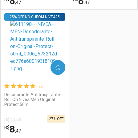
8
8
,47
,47
Por R$ 8,47/cada
Por R$ 8,47/cada
25% OFF NO CUPOM NIVEA25
FECHAR
FECHAR
F
F
Laboratório
Por Menos
Laboratório
Por Menos
COMPRAR
(22)
Desodorante Antitraspirante
Roll On Nivea Men Original
Protect 50ml
Ativar Desconto
Ativar Desconto
27% OFF
R$ 11,59
Comprar sem Desconto
Comprar sem Desconto
8
R$
Comprar sem Desconto
Comprar sem Desconto
Por R$ 8,47/cada
Por R$ 8,47/cada
,47
Por R$ 8,47/cada
Por R$ 8,47/cada