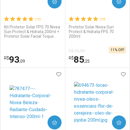
COMPRAR
COMPRAR
(75)
(39)
Kit Protetor Solar FPS 70 Nivea
Protetor Solar Nivea Sun
Sun Protect & Hidrata 200ml +
Protect & Hidrata FPS 70
Protetor Solar Facial Toque
200ml
Seco Antissinais FPS 70 40ml
11% OFF
R$ 95,99
93
85
R$
R$
,09
,25
ADICIONAR AOS FAVORITOS
ADI
FECHAR
FECHAR
F
F
Laboratório
Por Menos
Laboratório
Por Menos
COMPRAR
COMPRAR