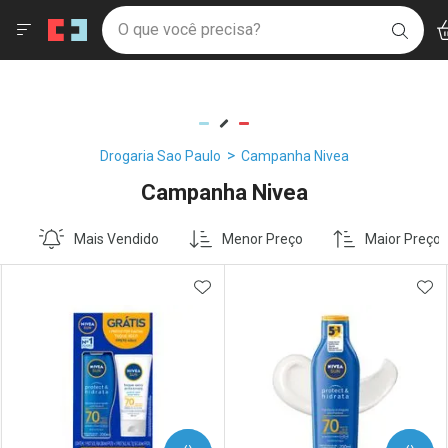
Drogaria São Paulo
Menu
Ac
Ir direto para a home
O que você precisa?
BUSC
Navegue pela página
Ir direto para o conteúdo
Faça a sua busca
Ir direto para a busca
Ir direto para a conta
Ir direto para a ajuda
Ir direto para a notificações
Drogaria Sao Paulo
Campanha Nivea
Ir direto para o carrinho
Ir direto para o menu
Campanha Nivea
Mais Vendido
Menor Preço
Maior Preço
ADICIONAR AOS FAVORITOS
ADI