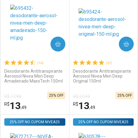
Laboratório
Por Menos
Laboratório
Por Menos
COMPRAR
COMPRAR
(16)
(21)
Desodorante Antitranspirante
Desodorante Antitranspirante
Aerossol Nivea Men Deep
Aerossol Nivea Men Deep
Amadeirado MaxxTech 150ml
Original 150ml
Ativar Desconto
Ativar Desconto
25% OFF
25% OFF
R$ 17,99
R$ 17,99
Comprar sem Desconto
Comprar sem Desconto
13
13
R$
Comprar sem Desconto
R$
Comprar sem Desconto
Por R$ 17,39/cada
Por R$ 15,66/cada
,49
,49
Por R$ 17,39/cada
Por R$ 15,66/cada
25% OFF NO CUPOM NIVEA25
FECHAR
FECHAR
25% OFF NO CUPOM NIVEA25
F
F