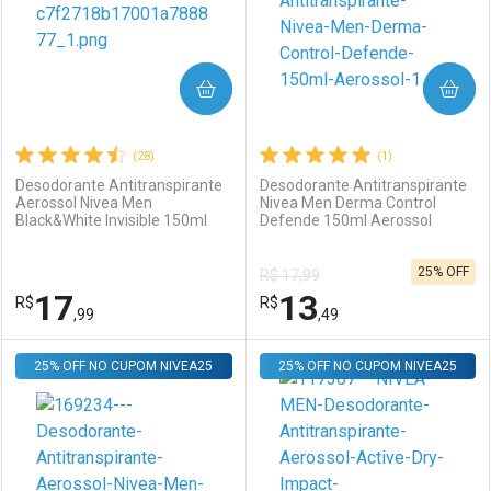
COMPRAR
COMPRAR
(28)
(1)
Desodorante Antitranspirante
Desodorante Antitranspirante
Aerossol Nivea Men
Nivea Men Derma Control
Black&White Invisible 150ml
Defende 150ml Aerossol
Ativar Desconto
Ativar Desconto
25% OFF
R$ 17,99
Comprar sem Desconto
Comprar sem Desconto
17
13
R$
Comprar sem Desconto
R$
Comprar sem Desconto
Por R$ 17,99/cada
Por R$ 17,39/cada
,99
,49
Por R$ 17,99/cada
Por R$ 17,39/cada
25% OFF NO CUPOM NIVEA25
FECHAR
FECHAR
25% OFF NO CUPOM NIVEA25
F
F
Laboratório
Por Menos
Laboratório
Por Menos