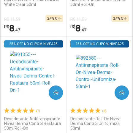
White Clear 50ml
50ml Roll-On
Ativar Desconto
Ativar Desconto
27% OFF
27% OFF
R$ 11,59
R$ 11,59
Comprar sem Desconto
Comprar sem Desconto
8
8
R$
Comprar sem Desconto
R$
Comprar sem Desconto
Por R$ 79,99/cada
Por R$ 8,47/cada
,47
,47
Por R$ 79,99/cada
Por R$ 8,47/cada
25% OFF NO CUPOM NIVEA25
FECHAR
FECHAR
25% OFF NO CUPOM NIVEA25
F
F
Laboratório
Por Menos
Laboratório
Por Menos
COMPRAR
COMPRAR
(7)
(6)
Desodorante Antitranspirante
Desodorante Roll-On Nivea
Nivea Derma Control Restaura
Derma Control Uniformiza
50ml Roll-On
50ml
Ativar Desconto
Ativar Desconto