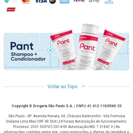
Hipercard
Promoção em Destaque
Voltar ao Topo
Copyright
Copyright © Drogaria São Paulo S.A. | CNPJ: 61.412.110/0565-33
São Paulo - SP: Avenida Renata, 60, Chácara Belenzinho - Vila Formosa
Gislaine Lima Meo CRF 40.354 | 24 horas| Autorização de funcionamento:
Processo: 2531.559767/2014-90 Autorização/MS: 7.31847.3 | As
informações contidas neste site, como promoções e ofertas de remédios e