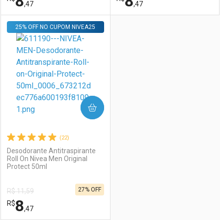
8
8
,47
,47
Por R$ 8,47/cada
Por R$ 8,47/cada
25% OFF NO CUPOM NIVEA25
FECHAR
FECHAR
F
F
Laboratório
Por Menos
Laboratório
Por Menos
COMPRAR
(22)
Desodorante Antitraspirante
Roll On Nivea Men Original
Protect 50ml
Ativar Desconto
Ativar Desconto
27% OFF
R$ 11,59
Comprar sem Desconto
Comprar sem Desconto
8
R$
Comprar sem Desconto
Comprar sem Desconto
Por R$ 8,47/cada
Por R$ 8,47/cada
,47
Por R$ 8,47/cada
Por R$ 8,47/cada