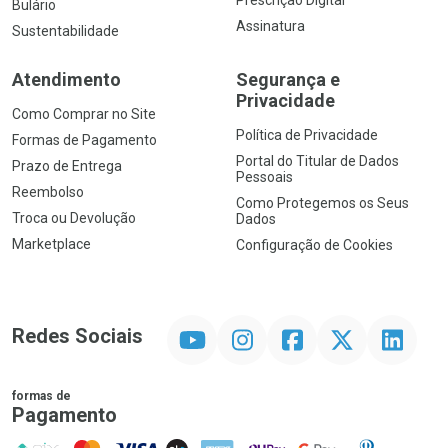
Prescrição Digital
Bulário
Assinatura
Sustentabilidade
Atendimento
Segurança e
Privacidade
Como Comprar no Site
Política de Privacidade
Formas de Pagamento
Portal do Titular de Dados
Prazo de Entrega
Pessoais
Reembolso
Como Protegemos os Seus
Troca ou Devolução
Dados
Marketplace
Configuração de Cookies
YouTube
Instagram
Facebook
Twitter
Linkedin
Redes Sociais
formas de
Pagamento
PIX
MasterCard
VISA
ELO
AMEX
NuPay
Google Pay
Diners Club