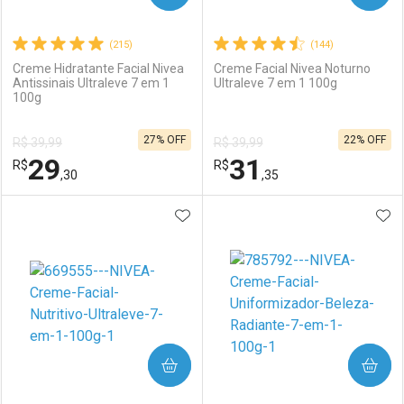
(215)
(144)
Creme Hidratante Facial Nivea
Creme Facial Nivea Noturno
Antissinais Ultraleve 7 em 1
Ultraleve 7 em 1 100g
100g
Ativar Desconto
Ativar Desconto
27% OFF
22% OFF
R$ 39,99
R$ 39,99
Comprar sem Desconto
Comprar sem Desconto
29
31
R$
Comprar sem Desconto
R$
Comprar sem Desconto
Por R$ 17,99/cada
Por R$ 16,34/cada
,30
,35
Por R$ 17,99/cada
Por R$ 16,34/cada
ADICIONAR AOS FAVORITOS
ADI
FECHAR
FECHAR
F
F
Laboratório
Por Menos
Laboratório
Por Menos
COMPRAR
COMPRAR