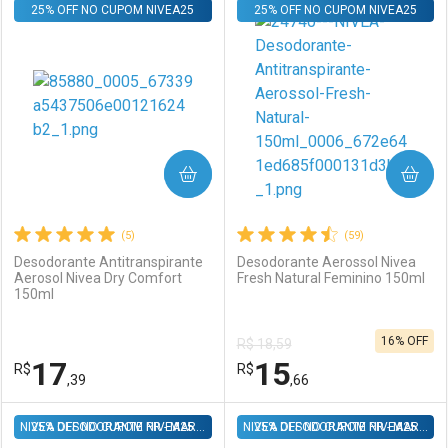
25% OFF NO CUPOM NIVEA25
FECHAR
FECHAR
25% OFF NO CUPOM NIVEA25
F
F
Laboratório
Por Menos
Laboratório
Por Menos
COMPRAR
COMPRAR
(5)
(59)
Desodorante Antitranspirante
Desodorante Aerossol Nivea
Aerosol Nivea Dry Comfort
Fresh Natural Feminino 150ml
150ml
Ativar Desconto
Ativar Desconto
16% OFF
R$ 18,59
Comprar sem Desconto
Comprar sem Desconto
17
15
R$
Comprar sem Desconto
R$
Comprar sem Desconto
Por R$ 17,49/cada
Por R$ 17,39/cada
,39
,66
Por R$ 17,49/cada
Por R$ 17,39/cada
25% OFF NO CUPOM NIVEA25
NIVEA DESODORANTE PR - MARÇO
FECHAR
FECHAR
25% OFF NO CUPOM NIVEA25
NIVEA DESODORANTE PR - MARÇO
F
F