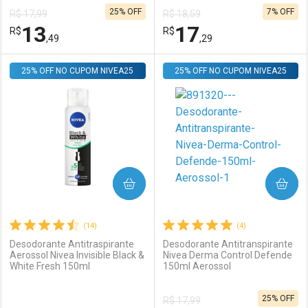
25% OFF
7% OFF
R$ 17,99
R$ 18,59
Comprar sem Desconto
Comprar sem Desconto
13
17
R$
Comprar sem Desconto
R$
Comprar sem Desconto
Por R$ 34,29/cada
Por R$ 34,29/cada
,49
,29
Por R$ 34,29/cada
Por R$ 34,29/cada
25% OFF NO CUPOM NIVEA25
FECHAR
FECHAR
25% OFF NO CUPOM NIVEA25
F
F
Laboratório
Por Menos
Laboratório
Por Menos
COMPRAR
COMPRAR
(14)
(4)
Desodorante Antitraspirante
Desodorante Antitranspirante
Aerossol Nivea Invisible Black &
Nivea Derma Control Defende
White Fresh 150ml
150ml Aerossol
Ativar Desconto
Ativar Desconto
25% OFF
R$ 17,99
Comprar sem Desconto
Comprar sem Desconto