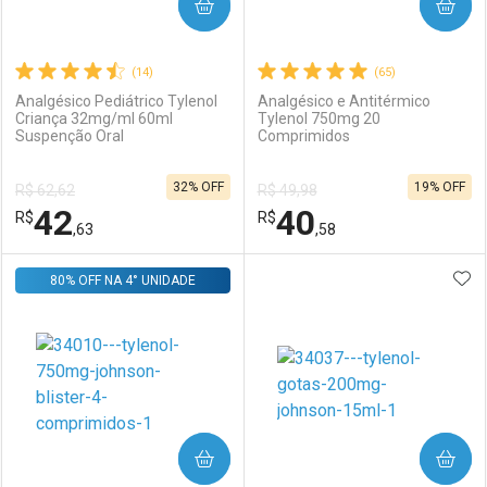
COMPRAR
COMPRAR
(14)
(65)
Analgésico Pediátrico Tylenol
Analgésico e Antitérmico
Criança 32mg/ml 60ml
Tylenol 750mg 20
Suspenção Oral
Comprimidos
32% OFF
19% OFF
R$ 62,62
R$ 49,98
42
40
R$
R$
,63
,58
ADI
80% OFF NA 4° UNIDADE
FECHAR
FECHAR
F
F
Laboratório
Por Menos
Laboratório
Por Menos
COMPRAR
COMPRAR