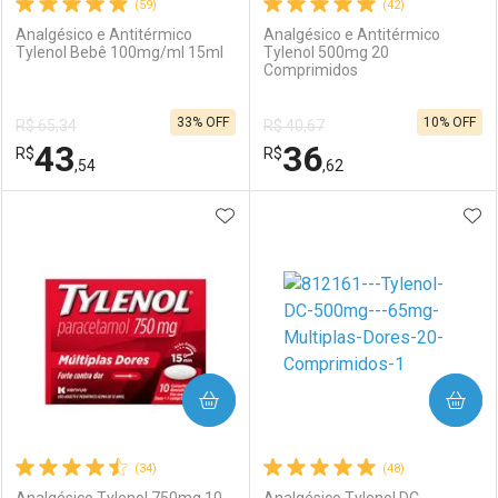
(59)
(42)
Analgésico e Antitérmico
Analgésico e Antitérmico
Tylenol Bebê 100mg/ml 15ml
Tylenol 500mg 20
Comprimidos
Ativar Desconto
Ativar Desconto
33% OFF
10% OFF
R$ 65,34
R$ 40,67
Comprar sem Desconto
Comprar sem Desconto
43
36
R$
Comprar sem Desconto
R$
Comprar sem Desconto
Por R$ 10,39/cada
Por R$ 32,53/cada
,54
,62
Por R$ 10,39/cada
Por R$ 32,53/cada
ADICIONAR AOS FAVORITOS
ADI
FECHAR
FECHAR
F
F
Laboratório
Por Menos
Laboratório
Por Menos
COMPRAR
COMPRAR
(34)
(48)