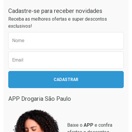
Tudo sobre a Drogaria São Paulo
Cadastre-se para receber novidades
Laboratório
Por Menos
Laboratório
Por Menos
Receba as melhores ofertas e super descontos
exclusivos!
Preencha o formulário abaixo para receber 
Nome
Email
CADASTRAR
Ver Desconto Convênio
Ver Desconto Convênio
APP Drogaria São Paulo
Baixe o
APP
e confira