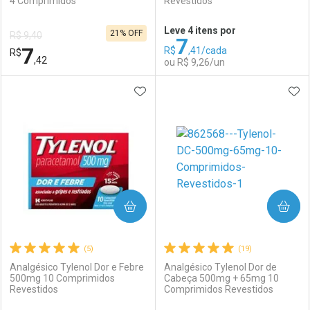
4 Comprimidos
Revestidos
Ativar Desconto
Ativar Desconto
Leve 4 itens por
21% OFF
R$ 9,40
7
Comprar sem Desconto
Comprar sem Desconto
7
R$
,41/cada
R$
Comprar sem Desconto
Comprar sem Desconto
Por R$ 21,77/cada
Por R$ 39,59/cada
,42
ou R$ 9,26/un
Por R$ 21,77/cada
Por R$ 39,59/cada
ADICIONAR AOS FAVORITOS
ADI
FECHAR
FECHAR
F
F
Laboratório
Por Menos
Laboratório
Por Menos
COMPRAR
COMPRAR
(5)
(19)
Analgésico Tylenol Dor e Febre
Analgésico Tylenol Dor de
500mg 10 Comprimidos
Cabeça 500mg + 65mg 10
Revestidos
Comprimidos Revestidos
Ativar Desconto
Ativar Desconto