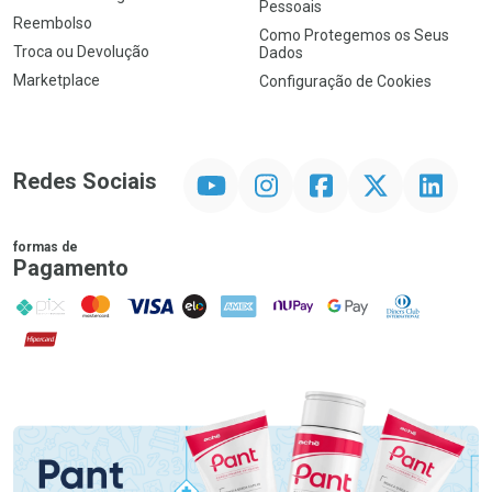
Pessoais
Reembolso
Como Protegemos os Seus
Troca ou Devolução
Dados
Marketplace
Configuração de Cookies
YouTube
Instagram
Facebook
Twitter
Linkedin
Redes Sociais
formas de
Pagamento
PIX
MasterCard
VISA
ELO
AMEX
NuPay
Google Pay
Diners Club
Hipercard
Promoção em Destaque