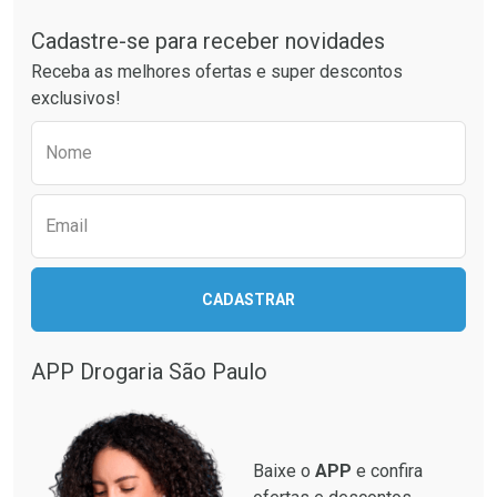
Tudo sobre a Drogaria São Paulo
Cadastre-se para receber novidades
Laboratório
Por Menos
Laboratório
Por Menos
Receba as melhores ofertas e super descontos
exclusivos!
Preencha o formulário abaixo para receber 
Nome
Email
CADASTRAR
Ver Desconto Convênio
Ver Desconto Convênio
APP Drogaria São Paulo
Baixe o
APP
e confira