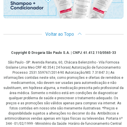
Voltar ao Topo
Copyright
Copyright © Drogaria São Paulo S.A. | CNPJ: 61.412.110/0565-33
São Paulo - SP: Avenida Renata, 60, Chácara Belenzinho - Vila Formosa
Gislaine Lima Meo CRF 40.354 | 24 horas| Autorização de funcionamento:
Processo: 2531.559767/2014-90 Autorização/MS: 7.31847.3 | As
informações contidas neste site, como promoções e ofertas de remédios e
medicamentos, não devem ser usadas para automedicação e não
substituem, em hipótese alguma, a medicação prescrita pelo profissional da
área médica. Somente o médico está em condições de diagnosticar
qualquer problema de saúde e prescrever o tratamento adequado. Os
preços e as promoções são válidos apenas para compras via internet. As
fotos contidas em nosso site são meramente ilustrativas. *Preços e
disponibilidade sujeitos a alterações no decorrer do dia. Antibióticos e
antimicrobianos vendas apenas em lojas físicas ou televendas. Portaria nº
344 - 01/02/1999 - Ministério da Saúde. Horário de funcionamento Central