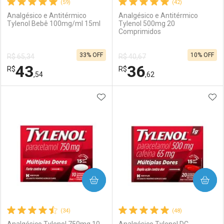
(59)
(42)
Analgésico e Antitérmico
Analgésico e Antitérmico
Tylenol Bebê 100mg/ml 15ml
Tylenol 500mg 20
Comprimidos
Ativar Desconto
Ativar Desconto
33% OFF
10% OFF
R$ 65,34
R$ 40,67
Comprar sem Desconto
Comprar sem Desconto
43
36
R$
Comprar sem Desconto
R$
Comprar sem Desconto
Por R$ 10,39/cada
Por R$ 32,53/cada
,54
,62
Por R$ 10,39/cada
Por R$ 32,53/cada
ADICIONAR AOS FAVORITOS
ADI
FECHAR
FECHAR
F
F
Laboratório
Por Menos
Laboratório
Por Menos
COMPRAR
COMPRAR
(34)
(48)