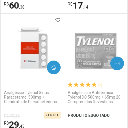
60
17
R$
Comprar sem Desconto
R$
Comprar sem Desconto
Por R$ 20,78/cada
Por R$ 15,90/cada
,38
,14
Por R$ 20,78/cada
Por R$ 15,90/cada
ADICIONAR AOS FAVORITOS
FECHAR
FECHAR
F
F
Laboratório
Por Menos
Laboratório
Por Menos
AVISE-ME
COMPRAR
(0)
(3)
Analgésico Tylenol Sinus
Analgésico e Antitérmico
Paracetamol 500mg +
Tylenol DC 500mg + 65mg 20
Cloridrato de Pseudoefedrina
Comprimidos Revestidos
Ativar Desconto
Ativar Desconto
30mg 36 Comprimidos
21% OFF
PRODUTO ESGOTADO
R$ 37,16
Comprar sem Desconto
Comprar sem Desconto
29
R$
Comprar sem Desconto
Comprar sem Desconto
Por R$ 60,38/cada
Por R$ 17,14/cada
,43