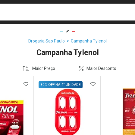
busca
isa?
Drogaria Sao Paulo
Campanha Tylenol
Campanha Tylenol
Maior Preço
Maior Desconto
FAVORITOS
ADICIONAR AOS FAVORITOS
ADICIONAR AOS 
80% OFF NA 4° UNIDADE