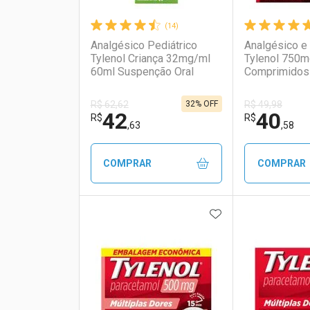
(14)
Analgésico Pediátrico
Analgésico e 
Tylenol Criança 32mg/ml
Tylenol 750m
60ml Suspenção Oral
Comprimidos
32% OFF
R$ 62,62
R$ 49,98
42
40
R$
R$
,63
,58
COMPRAR
COMPRAR
ADICIONAR AOS 
FECHAR
FECHAR
Laboratório
Por Menos
Laborató
Por Men