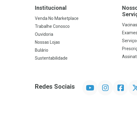
Institucional
Noss
Servi
Venda No Marketplace
Vacina
Trabalhe Conosco
Exames
Ouvidoria
Serviço
Nossas Lojas
Prescriç
Bulário
Assinat
Sustentabilidade
YouTube
Instagram
Facebook
Twit
Redes Sociais
Promoção em Destaque