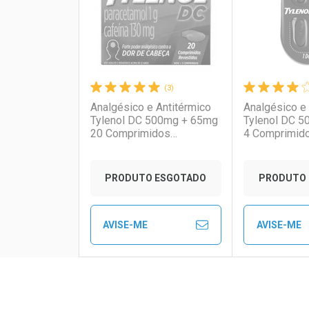
(3)
Analgésico e Antitérmico
Analgésico e 
Tylenol DC 500mg + 65mg
Tylenol DC 
20 Comprimidos
4 Comprimid
Revestidos
Revestidos
Ativar Desconto
Ativar Des
PRODUTO ESGOTADO
PRODUTO 
Comprar sem Desconto
Comprar sem Desconto
Comprar s
Comprar s
AVISE-ME
AVISE-ME
Por R$ 20,78/cada
Por R$ 20,78/cada
Por R$ 15,9
Por R$ 15,9
FECHAR
FECHAR