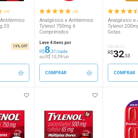
(65)
(26)
Antitérmico
Analgésico e Antitérmico
Analgésico e 
g 20
Tylenol 750mg 4
Tylenol 200m
Comprimidos
Gotas
Leve 4 itens por
8
19% OFF
R$ 48,11
32
R$
,31/cada
R$
,53
ou R$ 10,39/un
COMPRAR
COMPRAR
FAVORITOS
ADICIONAR AOS FAVORITOS
ADICIONAR AOS 
FECHAR
FECHAR
FECHAR
FECHAR
rio
os
Laboratório
Por Menos
Laborató
Por Men