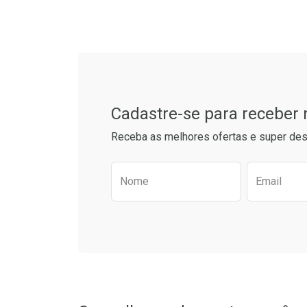
Laboratório
Por Menos
Laborató
Por Men
Tudo sobre a Drogaria S
Cadastre-se para receber
Receba as melhores ofertas e super des
Preencha o formulário aba
Nome
Email
Ver Desconto Convênio
Ver Descon