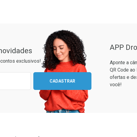
rio
os
Laboratório
Por Menos
ão Paulo
APP Dro
 novidades
contos exclusivos!
Aponte a câm
QR Code ao 
ixo para receber as melhores ofertas:
ofertas e de
CADASTRAR
você!
to Convênio
Ver Desconto Convênio