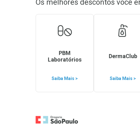
Os melhores descontos você e
PBM
DermaClub
Laboratórios
Saiba Mais >
Saiba Mais >
Ir para a Home