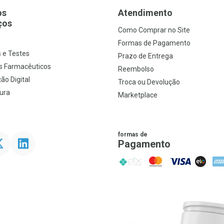
os
Atendimento
ços
Como Comprar no Site
s
Formas de Pagamento
 e Testes
Prazo de Entrega
s Farmacêuticos
Reembolso
ão Digital
Troca ou Devolução
ura
Marketplace
formas de
ter
Linkedin
Pagamento
PIX
MasterCard
VISA
ELO
AME