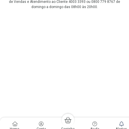
de Vendas e Atendimento ao Cliente 4003 3393 ou 0800 779 8767 de
domingo a domingo das 08h00 às 20h00.
LGPD Aceite os Cookies