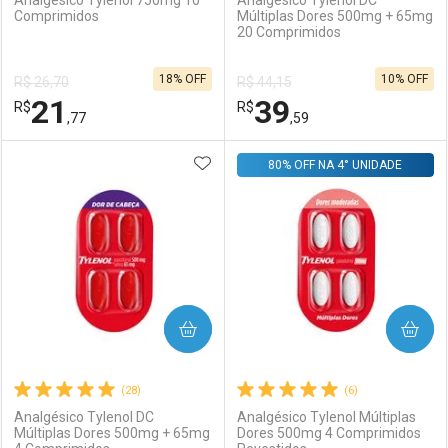
Analgésico Tylenol 750mg 10
Analgésico Tylenol DC
Comprimidos
Múltiplas Dores 500mg + 65mg
20 Comprimidos
Ativar Desconto
Ativar Desconto
18% OFF
10% OFF
R$ 26,70
R$ 44,15
Comprar sem Desconto
Comprar sem Desconto
21
39
R$
Comprar sem Desconto
R$
Comprar sem Desconto
Por R$ 43,54/cada
Por R$ 36,62/cada
,77
,59
Por R$ 43,54/cada
Por R$ 36,62/cada
ADICIONAR AOS FAVORITOS
FECHAR
FECHAR
80% OFF NA 4° UNIDADE
F
F
Laboratório
Por Menos
Laboratório
Por Menos
COMPRAR
COMPRAR
(28)
(6)
Analgésico Tylenol DC
Analgésico Tylenol Múltiplas
Múltiplas Dores 500mg + 65mg
Dores 500mg 4 Comprimidos