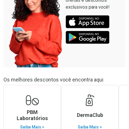
ofertas e descontos
exclusivos para você!
Os melhores descontos você encontra aqui
PBM
DermaClub
Laboratórios
Saiba Mais >
Saiba Mais >