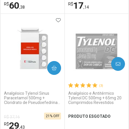
60
17
R$
Comprar sem Desconto
R$
Comprar sem Desconto
Por R$ 20,78/cada
Por R$ 15,90/cada
,38
,14
Por R$ 20,78/cada
Por R$ 15,90/cada
ADICIONAR AOS FAVORITOS
FECHAR
FECHAR
F
F
Laboratório
Por Menos
Laboratório
Por Menos
AVISE-ME
COMPRAR
(0)
(3)
Analgésico Tylenol Sinus
Analgésico e Antitérmico
Paracetamol 500mg +
Tylenol DC 500mg + 65mg 20
Cloridrato de Pseudoefedrina
Comprimidos Revestidos
Ativar Desconto
Ativar Desconto
30mg 36 Comprimidos
21% OFF
PRODUTO ESGOTADO
R$ 37,16
Comprar sem Desconto
Comprar sem Desconto
29
R$
Comprar sem Desconto
Comprar sem Desconto
Por R$ 60,38/cada
Por R$ 17,14/cada
,43