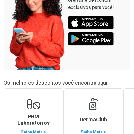
ofertas e descontos
exclusivos para você!
Os melhores descontos você encontra aqui
PBM
DermaClub
Laboratórios
Saiba Mais >
Saiba Mais >