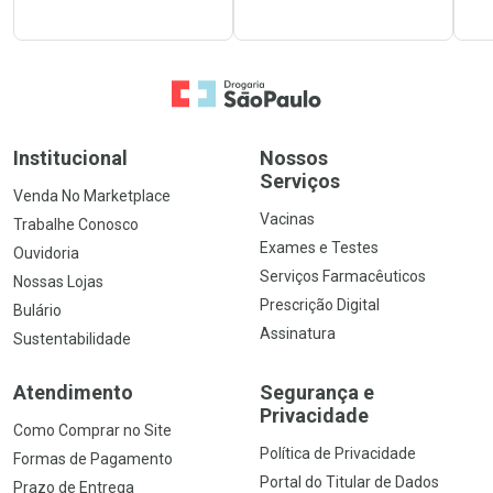
Ir para a Home
Institucional
Nossos
Serviços
Venda No Marketplace
Vacinas
Trabalhe Conosco
Exames e Testes
Ouvidoria
Serviços Farmacêuticos
Nossas Lojas
Prescrição Digital
Bulário
Assinatura
Sustentabilidade
Atendimento
Segurança e
Privacidade
Como Comprar no Site
Política de Privacidade
Formas de Pagamento
Portal do Titular de Dados
Prazo de Entrega