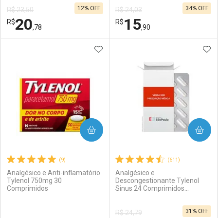
12% OFF
34% OFF
R$ 23,50
R$ 24,03
Comprar sem Desconto
Comprar sem Desconto
20
15
R$
Comprar sem Desconto
R$
Comprar sem Desconto
Por R$ 7,42/cada
Por R$ 9,26/cada
,78
,90
Por R$ 7,42/cada
Por R$ 9,26/cada
ADICIONAR AOS FAVORITOS
ADI
FECHAR
FECHAR
F
F
Laboratório
Por Menos
Laboratório
Por Menos
COMPRAR
COMPRAR
(9)
(611)
Analgésico e Anti-inflamatório
Analgésico e
Tylenol 750mg 30
Descongestionante Tylenol
Comprimidos
Sinus 24 Comprimidos
Ativar Desconto
Ativar Desconto
Revestidos
31% OFF
R$ 24,79
Comprar sem Desconto
Comprar sem Desconto