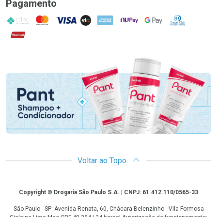
Pagamento
PIX
MasterCard
VISA
ELO
AMEX
NuPay
Google Pay
Diners Club
Hipercard
Promoção em Destaque
Voltar ao Topo
Copyright
Copyright © Drogaria São Paulo S.A. | CNPJ: 61.412.110/0565-33
São Paulo - SP: Avenida Renata, 60, Chácara Belenzinho - Vila Formosa