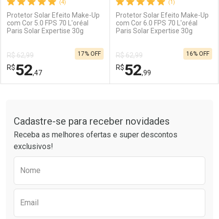
(4)
(1)
Protetor Solar Efeito Make-Up
Protetor Solar Efeito Make-Up
com Cor 5.0 FPS 70 L'oréal
com Cor 6.0 FPS 70 L'oréal
Paris Solar Expertise 30g
Paris Solar Expertise 30g
Ativar Desconto
Ativar Desconto
17% OFF
16% OFF
R$ 62,99
R$ 62,99
Comprar sem Desconto
Comprar sem Desconto
52
52
R$
Comprar sem Desconto
R$
Comprar sem Desconto
Por R$ 52,47/cada
Por R$ 52,47/cada
,47
,99
Por R$ 52,47/cada
Por R$ 52,47/cada
FECHAR
FECHAR
F
F
Tudo sobre a Drogaria São Paulo
Cadastre-se para receber novidades
Laboratório
Por Menos
Laboratório
Por Menos
Receba as melhores ofertas e super descontos
exclusivos!
Preencha o formulário abaixo para receber 
Nome
Email