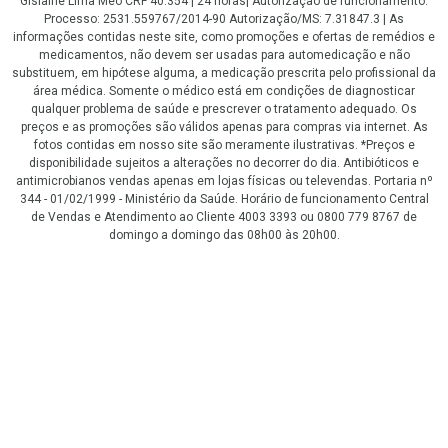
Gislaine Lima Meo CRF 40.354 | 24 horas| Autorização de funcionamento:
Processo: 2531.559767/2014-90 Autorização/MS: 7.31847.3 | As
informações contidas neste site, como promoções e ofertas de remédios e
medicamentos, não devem ser usadas para automedicação e não
substituem, em hipótese alguma, a medicação prescrita pelo profissional da
área médica. Somente o médico está em condições de diagnosticar
qualquer problema de saúde e prescrever o tratamento adequado. Os
preços e as promoções são válidos apenas para compras via internet. As
fotos contidas em nosso site são meramente ilustrativas. *Preços e
disponibilidade sujeitos a alterações no decorrer do dia. Antibióticos e
antimicrobianos vendas apenas em lojas físicas ou televendas. Portaria nº
344 - 01/02/1999 - Ministério da Saúde. Horário de funcionamento Central
de Vendas e Atendimento ao Cliente 4003 3393 ou 0800 779 8767 de
domingo a domingo das 08h00 às 20h00.
LGPD Aceite os Cookies