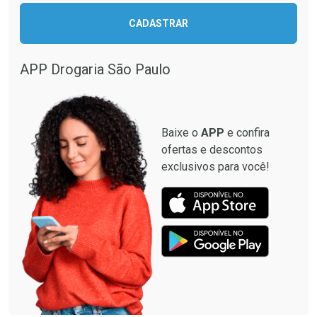
CADASTRAR
Ativar Desconto
Ativar Desconto
Comprar sem Desconto
Comprar sem Desconto
APP Drogaria São Paulo
Comprar sem Desconto
Comprar sem Desconto
Por R$ 52,47/cada
Por R$ 52,99/cada
Por R$ 52,47/cada
Por R$ 52,99/cada
Baixe o
APP
e confira
ofertas e descontos
exclusivos para você!