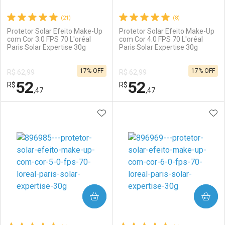
(21)
(8)
Protetor Solar Efeito Make-Up
Protetor Solar Efeito Make-Up
com Cor 3.0 FPS 70 L'oréal
com Cor 4.0 FPS 70 L'oréal
Paris Solar Expertise 30g
Paris Solar Expertise 30g
Ativar Desconto
Ativar Desconto
17% OFF
17% OFF
R$ 62,99
R$ 62,99
Comprar sem Desconto
Comprar sem Desconto
52
52
R$
Comprar sem Desconto
R$
Comprar sem Desconto
Por R$ 29,99/cada
Por R$ 52,99/cada
,47
,47
Por R$ 29,99/cada
Por R$ 52,99/cada
ADICIONAR AOS FAVORITOS
ADI
FECHAR
FECHAR
F
F
Laboratório
Por Menos
Laboratório
Por Menos
COMPRAR
COMPRAR