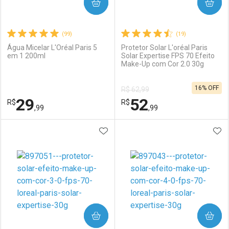
COMPRAR
COMPRAR
(99)
(19)
Água Micelar L'Oréal Paris 5
Protetor Solar L'oréal Paris
em 1 200ml
Solar Expertise FPS 70 Efeito
Make-Up com Cor 2.0 30g
16% OFF
R$ 62,99
29
52
R$
R$
,99
,99
ADICIONAR AOS FAVORITOS
ADI
FECHAR
FECHAR
F
F
Laboratório
Por Menos
Laboratório
Por Menos
COMPRAR
COMPRAR