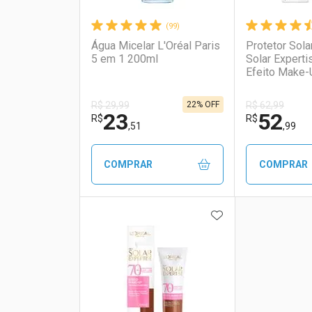
(99)
Água Micelar L'Oréal Paris
Protetor Solar
5 em 1 200ml
Solar Expert
Efeito Make-
2.0 30g
22% OFF
R$ 29,99
R$ 62,99
23
52
R$
R$
,51
,99
COMPRAR
COMPRAR
ADICIONAR AOS 
FECHAR
FECHAR
Laboratório
Por Menos
Laborató
Por Men