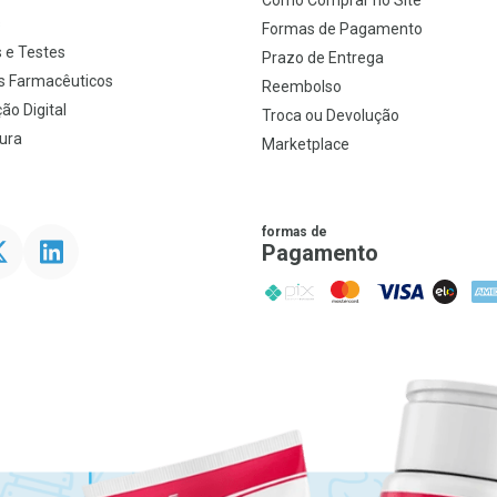
Como Comprar no Site
s
Formas de Pagamento
 e Testes
Prazo de Entrega
s Farmacêuticos
Reembolso
ão Digital
Troca ou Devolução
ura
Marketplace
formas de
ter
Linkedin
Pagamento
PIX
MasterCard
VISA
ELO
AME