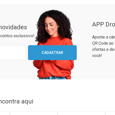
APP Dro
 novidades
contos exclusivos!
Aponte a câm
QR Code ao 
ixo para receber as melhores ofertas:
ofertas e de
CADASTRAR
você!
ncontra aqui