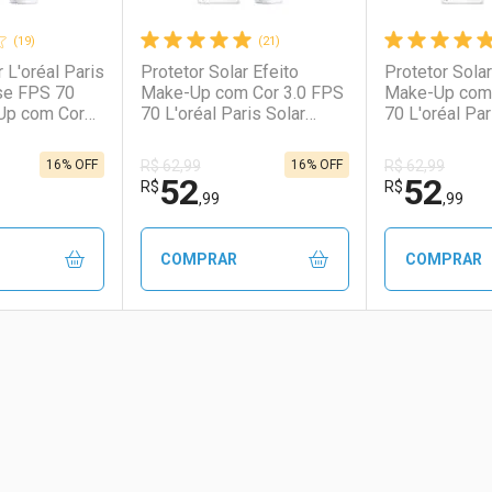
(19)
(21)
 L'oréal Paris
Protetor Solar Efeito
Protetor Solar
ise FPS 70
Make-Up com Cor 3.0 FPS
Make-Up com 
Up com Cor
70 L'oréal Paris Solar
70 L'oréal Par
Expertise 30g
Expertise 30g
16% OFF
16% OFF
R$ 62,99
R$ 62,99
52
52
R$
R$
,99
,99
COMPRAR
COMPRAR
FAVORITOS
FECHAR
FECHAR
FECHAR
FECHAR
rio
os
Laboratório
Por Menos
Laborató
Por Men