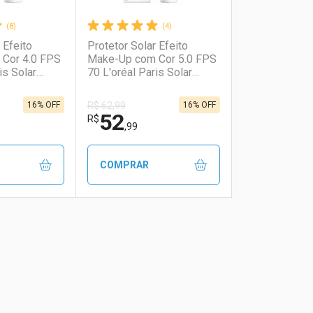
(8)
(4)
 Efeito
Protetor Solar Efeito
Cor 4.0 FPS
Make-Up com Cor 5.0 FPS
is Solar
70 L'oréal Paris Solar
Expertise 30g
16% OFF
16% OFF
R$ 62,99
52
R$
,99
COMPRAR
FECHAR
FECHAR
FECHAR
FECHAR
rio
os
Laboratório
Por Menos