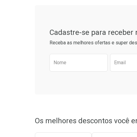
Cadastre-se para receber
Receba as melhores ofertas e super des
Preencha o formulário aba
Nome
Email
Ativar Desconto
Comprar sem Desconto
Comprar sem Desconto
Por R$ 52,99/cada
Por R$ 52,99/cada
Os melhores descontos você e