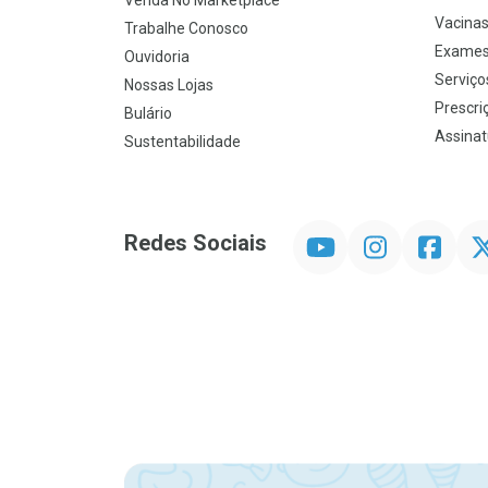
Venda No Marketplace
Vacina
Trabalhe Conosco
Exames
Ouvidoria
Serviço
Nossas Lojas
Prescriç
Bulário
Assinat
Sustentabilidade
YouTube
Instagram
Facebook
Twit
Redes Sociais
Promoção em Destaque