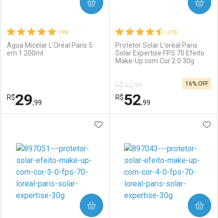
COMPRAR
COMPRAR
(99)
(19)
Água Micelar L'Oréal Paris 5
Protetor Solar L'oréal Paris
em 1 200ml
Solar Expertise FPS 70 Efeito
Make-Up com Cor 2.0 30g
16% OFF
R$ 62,99
29
52
R$
R$
,99
,99
ADICIONAR AOS FAVORITOS
ADI
FECHAR
FECHAR
F
F
Laboratório
Por Menos
Laboratório
Por Menos
COMPRAR
COMPRAR