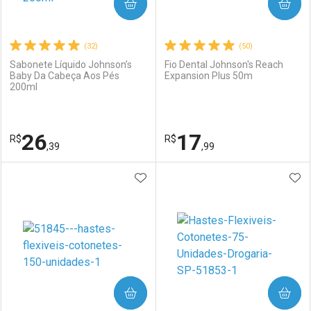
COMPRAR
COMPRAR
(32)
(50)
Sabonete Líquido Johnson’s
Fio Dental Johnson's Reach
Baby Da Cabeça Aos Pés
Expansion Plus 50m
200ml
26
17
R$
R$
,39
,99
ADICIONAR AOS FAVORITOS
ADI
FECHAR
FECHAR
F
F
Laboratório
Por Menos
Laboratório
Por Menos
COMPRAR
COMPRAR