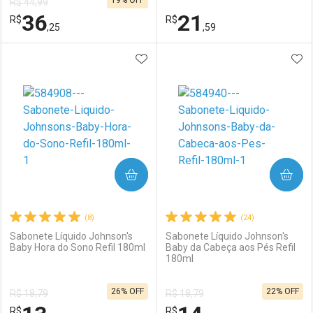
19% OFF
R$ 44,99
Comprar sem Desconto
Comprar sem Desconto
36
21
R$
Comprar sem Desconto
R$
Comprar sem Desconto
Por R$ 23,99/cada
Por R$ 36,19/cada
,25
,59
Por R$ 23,99/cada
Por R$ 36,19/cada
ADICIONAR AOS FAVORITOS
ADI
FECHAR
FECHAR
F
F
Laboratório
Por Menos
Laboratório
Por Menos
COMPRAR
COMPRAR
(8)
(24)
Sabonete Líquido Johnson's
Sabonete Líquido Johnson's
Baby Hora do Sono Refil 180ml
Baby da Cabeça aos Pés Refil
180ml
Ativar Desconto
Ativar Desconto
26% OFF
22% OFF
R$ 18,79
R$ 18,79
Comprar sem Desconto
Comprar sem Desconto
R$
Comprar sem Desconto
R$
Comprar sem Desconto
Por R$ 36,25/cada
Por R$ 21,59/cada