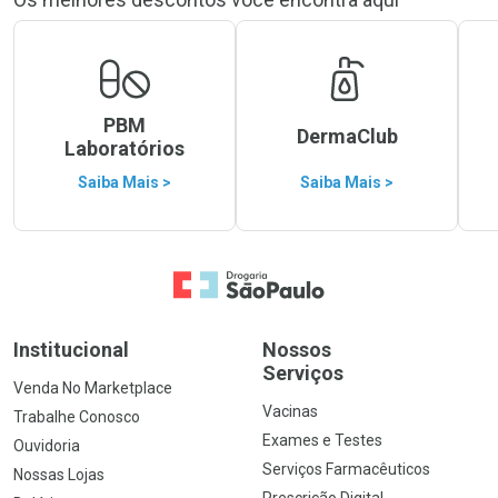
PBM
DermaClub
Laboratórios
Saiba Mais >
Saiba Mais >
Ir para a Home
Institucional
Nossos
Serviços
Venda No Marketplace
Vacinas
Trabalhe Conosco
Exames e Testes
Ouvidoria
Serviços Farmacêuticos
Nossas Lojas