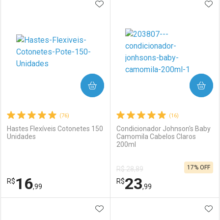
ADICIONAR AOS FAVORITOS
ADI
FECHAR
FECHAR
F
F
Laboratório
Por Menos
Laboratório
Por Menos
COMPRAR
COMPRAR
(76)
(16)
Hastes Flexíveis Cotonetes 150
Condicionador Johnson's Baby
Unidades
Camomila Cabelos Claros
200ml
Ativar Desconto
Ativar Desconto
17% OFF
R$ 28,89
Comprar sem Desconto
Comprar sem Desconto
16
23
R$
Comprar sem Desconto
R$
Comprar sem Desconto
Por R$ 59,59/cada
Por R$ 59,99/cada
,99
,99
Por R$ 59,59/cada
Por R$ 59,99/cada
ADICIONAR AOS FAVORITOS
ADI
FECHAR
FECHAR
F
F