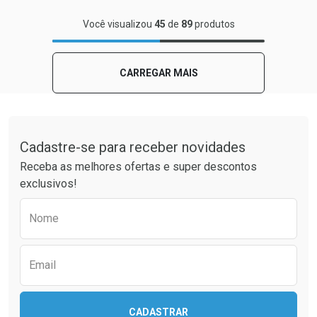
FECHAR
FECHAR
Você visualizou
45
de
89
produtos
Laboratório
Por Menos
CARREGAR MAIS
Tudo sobre a Drogaria São Paulo
Cadastre-se para receber novidades
Receba as melhores ofertas e super descontos
exclusivos!
Preencha o formulário abaixo para receber 
Nome
Ativar Desconto
Comprar sem Desconto
Email
Comprar sem Desconto
Por R$ 69,99/cada
Por R$ 69,99/cada
CADASTRAR