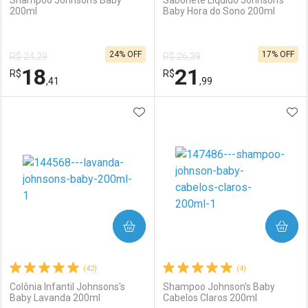
Shampoo Johnson's Baby
Sabonete Líquido Johnson's
200ml
Baby Hora do Sono 200ml
Ativar Desconto
Ativar Desconto
24% OFF
17% OFF
R$ 24,29
R$ 26,39
Comprar sem Desconto
Comprar sem Desconto
18
21
R$
Comprar sem Desconto
R$
Comprar sem Desconto
Por R$ 5,79/cada
Por R$ 15,67/cada
,41
,99
Por R$ 5,79/cada
Por R$ 15,67/cada
ADICIONAR AOS FAVORITOS
ADI
FECHAR
FECHAR
F
F
Laboratório
Por Menos
Laboratório
Por Menos
COMPRAR
COMPRAR
(42)
(4)
Colônia Infantil Johnsons's
Shampoo Johnson's Baby
Baby Lavanda 200ml
Cabelos Claros 200ml