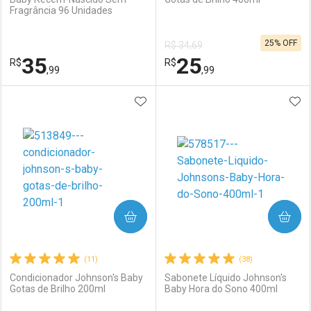
Fragrância 96 Unidades
Ativar Desconto
Ativar Desconto
25% OFF
R$ 34,69
Comprar sem Desconto
Comprar sem Desconto
35
25
R$
Comprar sem Desconto
R$
Comprar sem Desconto
Por R$ 28,09/cada
Por R$ 49,99/cada
,99
,99
Por R$ 28,09/cada
Por R$ 49,99/cada
ADICIONAR AOS FAVORITOS
ADI
FECHAR
FECHAR
F
F
Laboratório
Por Menos
Laboratório
Por Menos
COMPRAR
COMPRAR
(11)
(38)
Condicionador Johnson's Baby
Sabonete Líquido Johnson's
Gotas de Brilho 200ml
Baby Hora do Sono 400ml
Ativar Desconto
Ativar Desconto