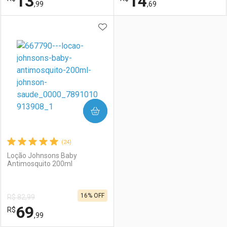
13
14
,99
,69
Por R$ 36,25/cada
Por R$ 21,59/cada
ADICIONAR AOS FAVORITOS
FECHAR
FECHAR
F
F
Laboratório
Por Menos
Laboratório
Por Menos
COMPRAR
(24)
Loção Johnsons Baby
Antimosquito 200ml
Ativar Desconto
Ativar Desconto
16% OFF
R$ 82,99
Comprar sem Desconto
Comprar sem Desconto
69
R$
Comprar sem Desconto
Comprar sem Desconto
Por R$ 13,99/cada
Por R$ 14,69/cada
,99
Por R$ 13,99/cada
Por R$ 14,69/cada