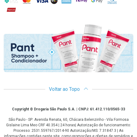
Hipercard
Promoção em Destaque
Voltar ao Topo
Copyright
Copyright © Drogaria São Paulo S.A. | CNPJ: 61.412.110/0565-33
São Paulo - SP: Avenida Renata, 60, Chácara Belenzinho - Vila Formosa
Gislaine Lima Meo CRF 40.354 | 24 horas| Autorização de funcionamento:
Processo: 2531.559767/2014-90 Autorização/MS: 7.31847.3 | As
informações contidas neste site, como promoções e ofertas de remédios e