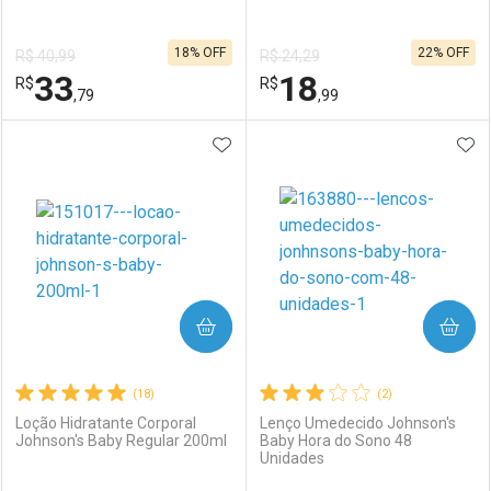
Ativar Desconto
Ativar Desconto
18% OFF
22% OFF
R$ 40,99
R$ 24,29
Comprar sem Desconto
Comprar sem Desconto
33
18
R$
Comprar sem Desconto
R$
Comprar sem Desconto
Por R$ 18,41/cada
Por R$ 21,99/cada
,79
,99
Por R$ 18,41/cada
Por R$ 21,99/cada
ADICIONAR AOS FAVORITOS
ADI
FECHAR
FECHAR
F
F
Laboratório
Por Menos
Laboratório
Por Menos
COMPRAR
COMPRAR
(18)
(2)
Loção Hidratante Corporal
Lenço Umedecido Johnson's
Johnson's Baby Regular 200ml
Baby Hora do Sono 48
Unidades
Ativar Desconto
Ativar Desconto