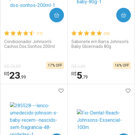
COMPRAR
COMPRAR
(17)
(52)
Condicionador Johnson's
Sabonete em Barra Johnson's
Cachos Dos Sonhos 200ml
Baby Glicerinado 80g
Ativar Desconto
Ativar Desconto
17% OFF
16% OFF
R$ 28,89
R$ 6,89
Comprar sem Desconto
Comprar sem Desconto
23
5
R$
Comprar sem Desconto
R$
Comprar sem Desconto
Por R$ 27,29/cada
Por R$ 32,99/cada
,99
,79
Por R$ 27,29/cada
Por R$ 32,99/cada
ADICIONAR AOS FAVORITOS
ADI
FECHAR
FECHAR
F
F
Laboratório
Por Menos
Laboratório
Por Menos