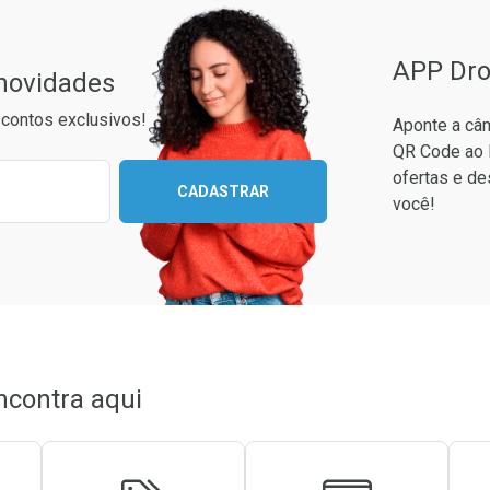
APP Dro
 novidades
contos exclusivos!
Aponte a câm
QR Code ao 
ixo para receber as melhores ofertas:
ofertas e de
CADASTRAR
você!
conto
em Desconto
em Desconto
0/cada
0/cada
ncontra aqui