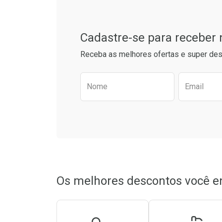
Cadastre-se para receber
Receba as melhores ofertas e super des
Preencha o formulário aba
Nome
Email
Ativar Desconto
Ativar Des
Comprar sem Desconto
Comprar sem Desconto
Comprar s
Comprar s
Por R$ 19,90/cada
Por R$ 19,90/cada
Por R$ 19,5
Por R$ 19,5
Os melhores descontos você e