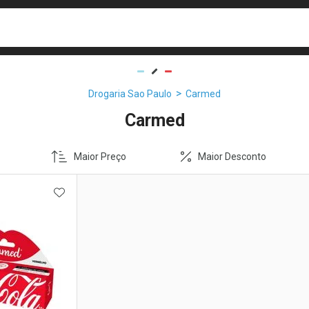
busca
isa?
Drogaria Sao Paulo
Carmed
Carmed
Maior Preço
Maior Desconto
FAVORITOS
ADICIONAR AOS FAVORITOS