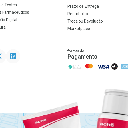
 e Testes
Prazo de Entrega
s Farmacêuticos
Reembolso
ão Digital
Troca ou Devolução
ura
Marketplace
formas de
ter
Linkedin
Pagamento
PIX
MasterCard
VISA
ELO
AME