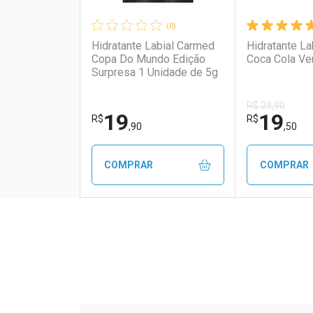
(0)
Hidratante Labial Carmed
Hidratante L
Copa Do Mundo Edição
Coca Cola Ve
Surpresa 1 Unidade de 5g
R$ 24,90
19
19
R$
R$
,90
,50
COMPRAR
COMPRAR
FECHAR
FECHAR
Laboratório
Por Menos
Laborató
Por Men
Tudo sobre a Drogaria S