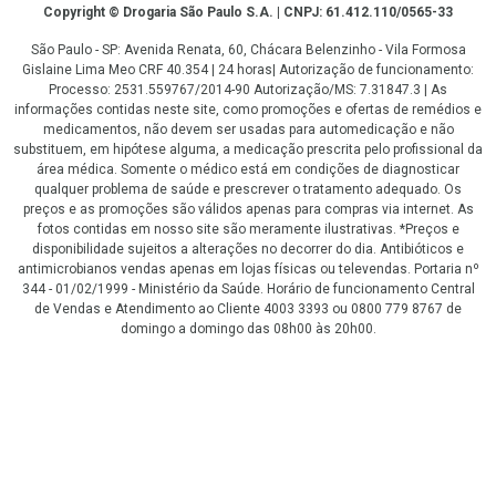
Copyright
Copyright © Drogaria São Paulo S.A. | CNPJ: 61.412.110/0565-33
São Paulo - SP: Avenida Renata, 60, Chácara Belenzinho - Vila Formosa
Gislaine Lima Meo CRF 40.354 | 24 horas| Autorização de funcionamento:
Processo: 2531.559767/2014-90 Autorização/MS: 7.31847.3 | As
informações contidas neste site, como promoções e ofertas de remédios e
medicamentos, não devem ser usadas para automedicação e não
substituem, em hipótese alguma, a medicação prescrita pelo profissional da
área médica. Somente o médico está em condições de diagnosticar
qualquer problema de saúde e prescrever o tratamento adequado. Os
preços e as promoções são válidos apenas para compras via internet. As
fotos contidas em nosso site são meramente ilustrativas. *Preços e
disponibilidade sujeitos a alterações no decorrer do dia. Antibióticos e
antimicrobianos vendas apenas em lojas físicas ou televendas. Portaria nº
344 - 01/02/1999 - Ministério da Saúde. Horário de funcionamento Central
de Vendas e Atendimento ao Cliente 4003 3393 ou 0800 779 8767 de
domingo a domingo das 08h00 às 20h00.
LGPD Aceite os Cookies