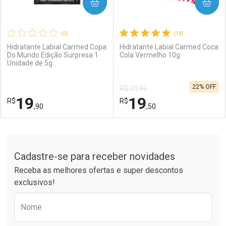
COMPRAR
COMPRAR
(0)
(18)
Hidratante Labial Carmed Copa
Hidratante Labial Carmed Coca
Do Mundo Edição Surpresa 1
Cola Vermelho 10g
Unidade de 5g
22% OFF
R$ 24,90
19
19
R$
R$
,90
,50
FECHAR
FECHAR
F
F
Tudo sobre a Drogaria São Paulo
Cadastre-se para receber novidades
Laboratório
Por Menos
Laboratório
Por Menos
Receba as melhores ofertas e super descontos
exclusivos!
Preencha o formulário abaixo para receber 
Nome