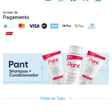
formas de
Pagamento
PIX
MasterCard
VISA
ELO
AMEX
NuPay
Google Pay
Diners Club
Hipercard
Promoção em Destaque
Voltar ao Topo