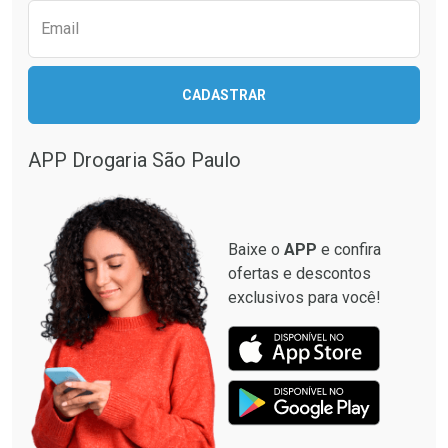
Email
CADASTRAR
Ativar Desconto
Ativar Desconto
Comprar sem Desconto
Comprar sem Desconto
APP Drogaria São Paulo
Comprar sem Desconto
Comprar sem Desconto
Por R$ 19,90/cada
Por R$ 19,50/cada
Por R$ 19,90/cada
Por R$ 19,50/cada
Baixe o
APP
e confira
ofertas e descontos
exclusivos para você!