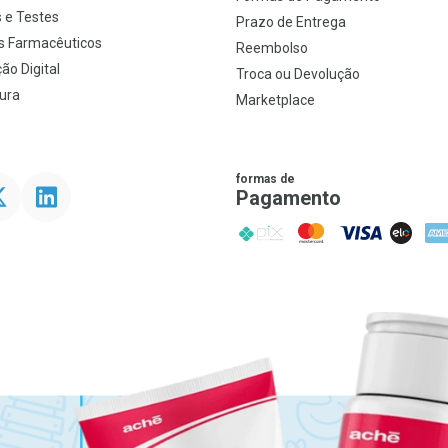
 e Testes
Prazo de Entrega
s Farmacêuticos
Reembolso
ão Digital
Troca ou Devolução
ura
Marketplace
formas de
ter
Linkedin
Pagamento
PIX
MasterCard
VISA
ELO
AME