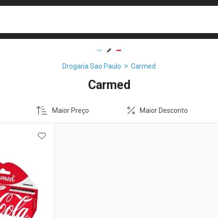
busca
isa?
Drogaria Sao Paulo
Carmed
Carmed
Maior Preço
Maior Desconto
FAVORITOS
ADICIONAR AOS FAVORITOS