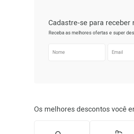
Cadastre-se para receber
Receba as melhores ofertas e super des
Preencha o formulário aba
Nome
Email
Ativar Desconto
Ativar Des
Comprar sem Desconto
Comprar sem Desconto
Comprar s
Comprar s
Por R$ 19,90/cada
Por R$ 19,90/cada
Por R$ 19,5
Por R$ 19,5
Os melhores descontos você e