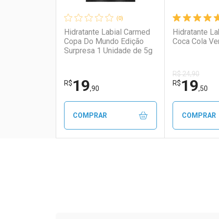
(0)
Hidratante Labial Carmed
Hidratante L
Copa Do Mundo Edição
Coca Cola Ve
Surpresa 1 Unidade de 5g
R$ 24,90
19
19
R$
R$
,90
,50
COMPRAR
COMPRAR
FECHAR
FECHAR
Laboratório
Por Menos
Laborató
Por Men
Tudo sobre a Drogaria S