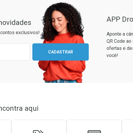
APP Dro
 novidades
contos exclusivos!
Aponte a câm
QR Code ao 
ixo para receber as melhores ofertas:
ofertas e de
CADASTRAR
você!
conto
em Desconto
em Desconto
0/cada
0/cada
ncontra aqui