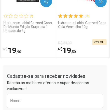
COMPRAR
COMPRAR
(0)
(18)
Hidratante Labial Carmed Copa
Hidratante Labial Carmed Coca
Do Mundo Edição Surpresa 1
Cola Vermelho 10g
Unidade de 5g
22% OFF
R$ 24,90
19
19
R$
R$
,90
,50
FECHAR
FECHAR
F
F
Tudo sobre a Drogaria São Paulo
Cadastre-se para receber novidades
Laboratório
Por Menos
Laboratório
Por Menos
Receba as melhores ofertas e super descontos
exclusivos!
Preencha o formulário abaixo para receber 
Nome