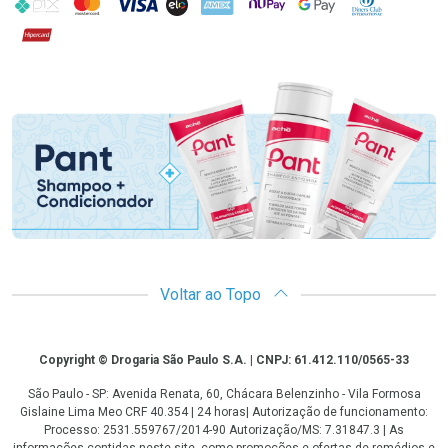
PIX
MasterCard
VISA
ELO
AMEX
NuPay
Google Pay
Diners Club
Hipercard
Promoção em Destaque
Voltar ao Topo
Copyright
Copyright © Drogaria São Paulo S.A. | CNPJ: 61.412.110/0565-33
São Paulo - SP: Avenida Renata, 60, Chácara Belenzinho - Vila Formosa
Gislaine Lima Meo CRF 40.354 | 24 horas| Autorização de funcionamento:
Processo: 2531.559767/2014-90 Autorização/MS: 7.31847.3 | As