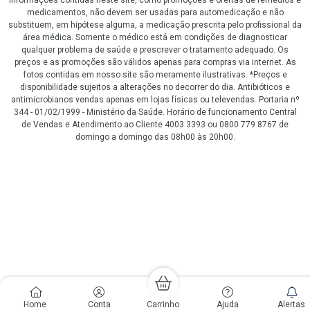
informações contidas neste site, como promoções e ofertas de remédios e
medicamentos, não devem ser usadas para automedicação e não
substituem, em hipótese alguma, a medicação prescrita pelo profissional da
área médica. Somente o médico está em condições de diagnosticar
qualquer problema de saúde e prescrever o tratamento adequado. Os
preços e as promoções são válidos apenas para compras via internet. As
fotos contidas em nosso site são meramente ilustrativas. *Preços e
disponibilidade sujeitos a alterações no decorrer do dia. Antibióticos e
antimicrobianos vendas apenas em lojas físicas ou televendas. Portaria nº
344 - 01/02/1999 - Ministério da Saúde. Horário de funcionamento Central
de Vendas e Atendimento ao Cliente 4003 3393 ou 0800 779 8767 de
domingo a domingo das 08h00 às 20h00.
LGPD Aceite os Cookies
Home
Conta
Carrinho
Ajuda
Alertas