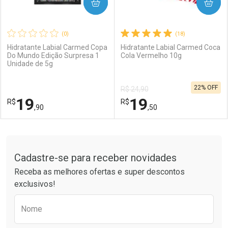
COMPRAR
COMPRAR
(0)
(18)
Hidratante Labial Carmed Copa
Hidratante Labial Carmed Coca
Do Mundo Edição Surpresa 1
Cola Vermelho 10g
Unidade de 5g
22% OFF
R$ 24,90
19
19
R$
R$
,90
,50
FECHAR
FECHAR
F
F
Tudo sobre a Drogaria São Paulo
Cadastre-se para receber novidades
Laboratório
Por Menos
Laboratório
Por Menos
Receba as melhores ofertas e super descontos
exclusivos!
Preencha o formulário abaixo para receber 
Nome