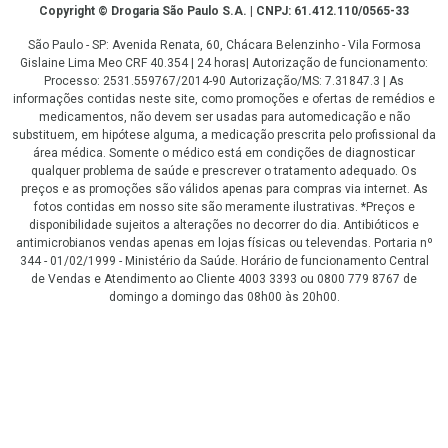
Copyright
Copyright © Drogaria São Paulo S.A. | CNPJ: 61.412.110/0565-33
São Paulo - SP: Avenida Renata, 60, Chácara Belenzinho - Vila Formosa
Gislaine Lima Meo CRF 40.354 | 24 horas| Autorização de funcionamento:
Processo: 2531.559767/2014-90 Autorização/MS: 7.31847.3 | As
informações contidas neste site, como promoções e ofertas de remédios e
medicamentos, não devem ser usadas para automedicação e não
substituem, em hipótese alguma, a medicação prescrita pelo profissional da
área médica. Somente o médico está em condições de diagnosticar
qualquer problema de saúde e prescrever o tratamento adequado. Os
preços e as promoções são válidos apenas para compras via internet. As
fotos contidas em nosso site são meramente ilustrativas. *Preços e
disponibilidade sujeitos a alterações no decorrer do dia. Antibióticos e
antimicrobianos vendas apenas em lojas físicas ou televendas. Portaria nº
344 - 01/02/1999 - Ministério da Saúde. Horário de funcionamento Central
de Vendas e Atendimento ao Cliente 4003 3393 ou 0800 779 8767 de
domingo a domingo das 08h00 às 20h00.
LGPD Aceite os Cookies