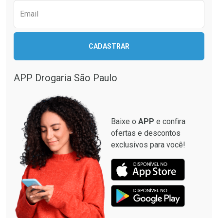
Email
CADASTRAR
Ativar Desconto
Ativar Desconto
Comprar sem Desconto
Comprar sem Desconto
APP Drogaria São Paulo
Comprar sem Desconto
Comprar sem Desconto
Por R$ 19,90/cada
Por R$ 19,50/cada
Por R$ 19,90/cada
Por R$ 19,50/cada
Baixe o
APP
e confira
ofertas e descontos
exclusivos para você!