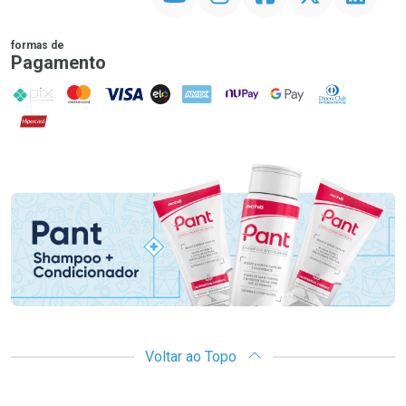
formas de
Pagamento
PIX
MasterCard
VISA
ELO
AMEX
NuPay
Google Pay
Diners Club
Hipercard
Promoção em Destaque
Voltar ao Topo