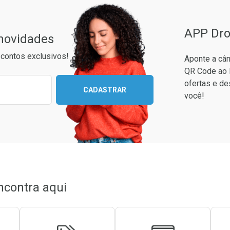
APP Dro
 novidades
contos exclusivos!
Aponte a câm
QR Code ao 
ixo para receber as melhores ofertas:
ofertas e de
CADASTRAR
você!
conto
em Desconto
em Desconto
0/cada
0/cada
ncontra aqui