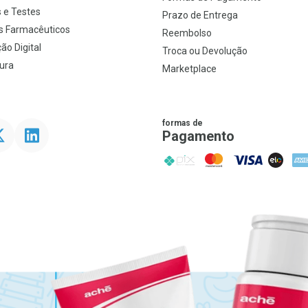
 e Testes
Prazo de Entrega
s Farmacêuticos
Reembolso
ão Digital
Troca ou Devolução
ura
Marketplace
formas de
ter
Linkedin
Pagamento
PIX
MasterCard
VISA
ELO
AME