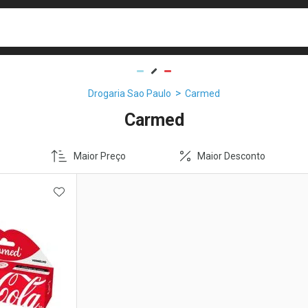
busca
isa?
Drogaria Sao Paulo
Carmed
Carmed
Maior Preço
Maior Desconto
FAVORITOS
ADICIONAR AOS FAVORITOS