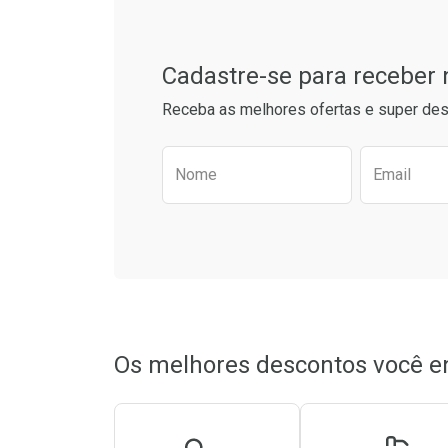
Cadastre-se para receber
Receba as melhores ofertas e super des
Preencha o formulário aba
Nome
Email
Ativar Desconto
Ativar Des
Comprar sem Desconto
Comprar sem Desconto
Comprar s
Comprar s
Por R$ 19,90/cada
Por R$ 19,90/cada
Por R$ 19,5
Por R$ 19,5
Os melhores descontos você e