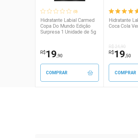
(0)
Hidratante Labial Carmed
Hidratante L
Copa Do Mundo Edição
Coca Cola Ve
Surpresa 1 Unidade de 5g
R$ 24,90
19
19
R$
R$
,90
,50
COMPRAR
COMPRAR
FECHAR
FECHAR
Laboratório
Por Menos
Laborató
Por Men
Tudo sobre a Drogaria S