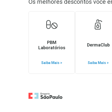
Os melhores descontos você e
PBM
DermaClub
Laboratórios
Saiba Mais >
Saiba Mais >
Ir para a Home