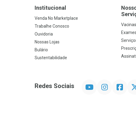
Institucional
Noss
Servi
Venda No Marketplace
Vacina
Trabalhe Conosco
Exames
Ouvidoria
Serviço
Nossas Lojas
Prescriç
Bulário
Assinat
Sustentabilidade
YouTube
Instagram
Facebook
Twit
Redes Sociais
Promoção em Destaque