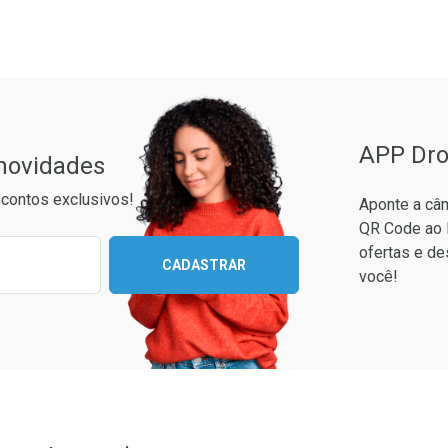
rio
os
ão Paulo
APP Dro
 novidades
contos exclusivos!
Aponte a câm
QR Code ao 
ixo para receber as melhores ofertas:
ofertas e de
CADASTRAR
você!
conto
em Desconto
em Desconto
9/cada
9/cada