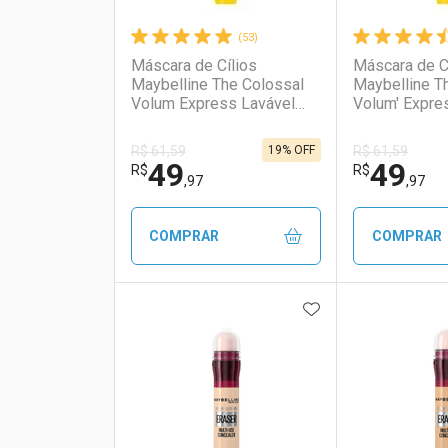
(53)
Máscara de Cílios
Máscara de C
Maybelline The Colossal
Maybelline T
Volum Express Lavável
Volum' Expre
Preto 9,2ml
D'água Preto
19% OFF
R$ 61,59
R$ 61,59
49
49
R$
R$
,97
,97
COMPRAR
COMPRAR
ADICIONAR AOS 
FECHAR
FECHAR
Laboratório
Por Menos
Laborató
Por Men