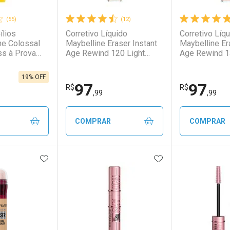
(55)
(12)
ílios
Corretivo Líquido
Corretivo Líq
he Colossal
Maybelline Eraser Instant
Maybelline Er
ss à Prova
Age Rewind 120 Light
Age Rewind 1
 9,2ml
5,9ml
5.9ml
19% OFF
97
97
R$
R$
,99
,99
COMPRAR
COMPRAR
FAVORITOS
ADICIONAR AOS FAVORITOS
ADICIONAR AOS 
FECHAR
FECHAR
FECHAR
FECHAR
rio
os
Laboratório
Por Menos
Laborató
Por Men