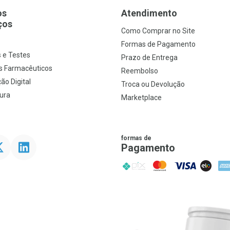
os
Atendimento
ços
Como Comprar no Site
s
Formas de Pagamento
 e Testes
Prazo de Entrega
s Farmacêuticos
Reembolso
ão Digital
Troca ou Devolução
ura
Marketplace
formas de
ter
Linkedin
Pagamento
PIX
MasterCard
VISA
ELO
AME