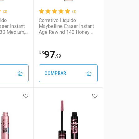
(2)
(3)
uido
Corretivo Líquido
aser Instant
Maybelline Eraser Instant
30 Medium,
Age Rewind 140 Honey
5,9ml
97
R$
,99
COMPRAR
FAVORITOS
ADICIONAR AOS FAVORITOS
ADICIONAR AOS 
FECHAR
FECHAR
FECHAR
FECHAR
rio
os
Laboratório
Por Menos