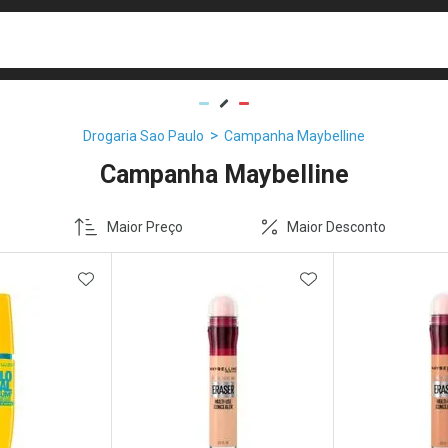
busca
isa?
Drogaria Sao Paulo
Campanha Maybelline
Campanha Maybelline
Maior Preço
Maior Desconto
FAVORITOS
ADICIONAR AOS FAVORITOS
ADICIONAR AOS 