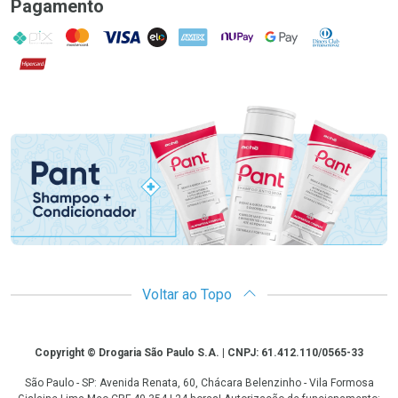
Pagamento
PIX
MasterCard
VISA
ELO
AMEX
NuPay
Google Pay
Diners Club
Hipercard
Promoção em Destaque
Voltar ao Topo
Copyright
Copyright © Drogaria São Paulo S.A. | CNPJ: 61.412.110/0565-33
São Paulo - SP: Avenida Renata, 60, Chácara Belenzinho - Vila Formosa