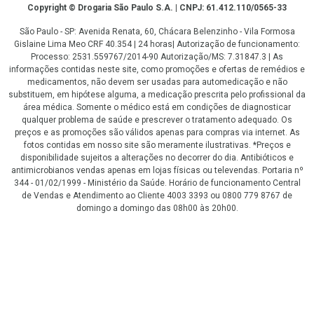
Copyright
Copyright © Drogaria São Paulo S.A. | CNPJ: 61.412.110/0565-33
São Paulo - SP: Avenida Renata, 60, Chácara Belenzinho - Vila Formosa
Gislaine Lima Meo CRF 40.354 | 24 horas| Autorização de funcionamento:
Processo: 2531.559767/2014-90 Autorização/MS: 7.31847.3 | As
informações contidas neste site, como promoções e ofertas de remédios e
medicamentos, não devem ser usadas para automedicação e não
substituem, em hipótese alguma, a medicação prescrita pelo profissional da
área médica. Somente o médico está em condições de diagnosticar
qualquer problema de saúde e prescrever o tratamento adequado. Os
preços e as promoções são válidos apenas para compras via internet. As
fotos contidas em nosso site são meramente ilustrativas. *Preços e
disponibilidade sujeitos a alterações no decorrer do dia. Antibióticos e
antimicrobianos vendas apenas em lojas físicas ou televendas. Portaria nº
344 - 01/02/1999 - Ministério da Saúde. Horário de funcionamento Central
de Vendas e Atendimento ao Cliente 4003 3393 ou 0800 779 8767 de
domingo a domingo das 08h00 às 20h00.
LGPD Aceite os Cookies