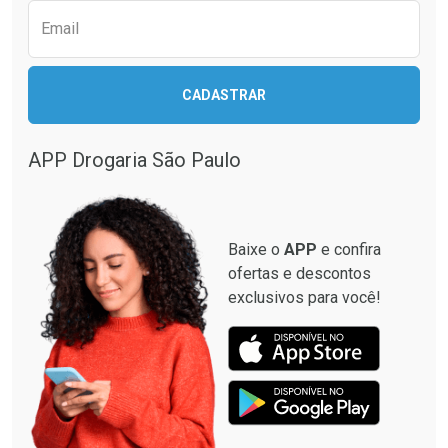
Email
CADASTRAR
Ativar Desconto
Ativar Desconto
Comprar sem Desconto
Comprar sem Desconto
APP Drogaria São Paulo
Comprar sem Desconto
Comprar sem Desconto
Por R$ 24,29/cada
Por R$ 23,19/cada
Por R$ 24,29/cada
Por R$ 23,19/cada
Baixe o
APP
e confira
ofertas e descontos
exclusivos para você!