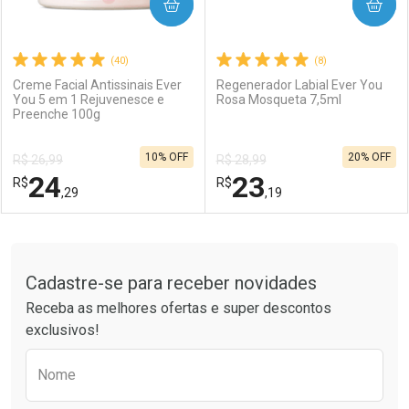
COMPRAR
COMPRAR
(40)
(8)
Creme Facial Antissinais Ever
Regenerador Labial Ever You
You 5 em 1 Rejuvenesce e
Rosa Mosqueta 7,5ml
Preenche 100g
10% OFF
20% OFF
R$ 26,99
R$ 28,99
24
23
R$
R$
,29
,19
FECHAR
FECHAR
F
F
Tudo sobre a Drogaria São Paulo
Cadastre-se para receber novidades
Laboratório
Por Menos
Laboratório
Por Menos
Receba as melhores ofertas e super descontos
exclusivos!
Preencha o formulário abaixo para receber 
Nome