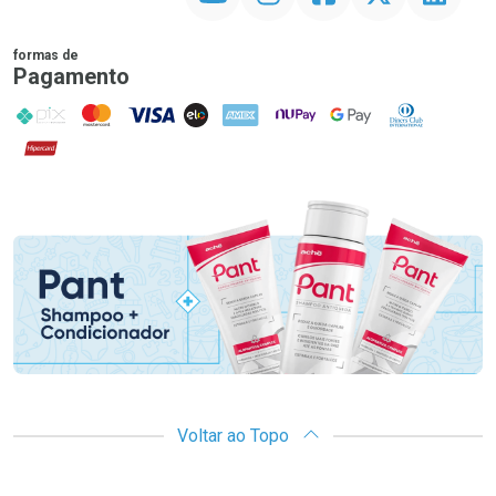
formas de
Pagamento
PIX
MasterCard
VISA
ELO
AMEX
NuPay
Google Pay
Diners Club
Hipercard
Promoção em Destaque
Voltar ao Topo