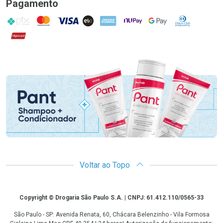
Pagamento
PIX
MasterCard
VISA
ELO
AMEX
NuPay
Google Pay
Diners Club
Hipercard
Promoção em Destaque
Voltar ao Topo
Copyright
Copyright © Drogaria São Paulo S.A. | CNPJ: 61.412.110/0565-33
São Paulo - SP: Avenida Renata, 60, Chácara Belenzinho - Vila Formosa