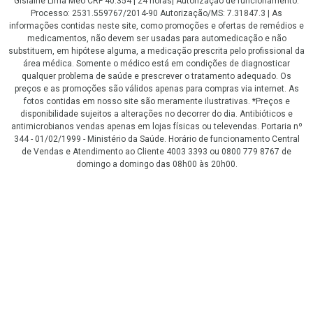
Gislaine Lima Meo CRF 40.354 | 24 horas| Autorização de funcionamento:
Processo: 2531.559767/2014-90 Autorização/MS: 7.31847.3 | As
informações contidas neste site, como promoções e ofertas de remédios e
medicamentos, não devem ser usadas para automedicação e não
substituem, em hipótese alguma, a medicação prescrita pelo profissional da
área médica. Somente o médico está em condições de diagnosticar
qualquer problema de saúde e prescrever o tratamento adequado. Os
preços e as promoções são válidos apenas para compras via internet. As
fotos contidas em nosso site são meramente ilustrativas. *Preços e
disponibilidade sujeitos a alterações no decorrer do dia. Antibióticos e
antimicrobianos vendas apenas em lojas físicas ou televendas. Portaria nº
344 - 01/02/1999 - Ministério da Saúde. Horário de funcionamento Central
de Vendas e Atendimento ao Cliente 4003 3393 ou 0800 779 8767 de
domingo a domingo das 08h00 às 20h00.
LGPD Aceite os Cookies