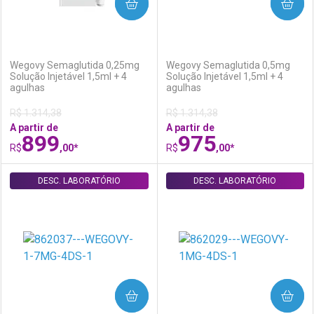
COMPRAR
COMPRAR
(0)
(0)
Wegovy Semaglutida 0,25mg
Wegovy Semaglutida 0,5mg
Solução Injetável 1,5ml + 4
Solução Injetável 1,5ml + 4
agulhas
agulhas
R$ 1.314,38
R$ 1.314,38
A partir de
A partir de
899
975
R$
,00*
R$
,00*
DESC. LABORATÓRIO
FECHAR
FECHAR
DESC. LABORATÓRIO
F
F
Laboratório
Por Menos
Laboratório
Por Menos
COMPRAR
COMPRAR