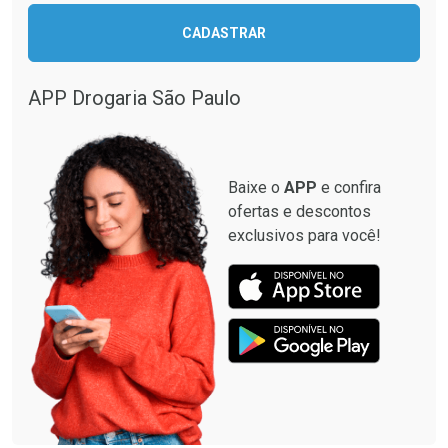
CADASTRAR
Ativar Desconto
Por R$ 1.749,00
Comprar sem Desconto
APP Drogaria São Paulo
Comprar sem Desconto
Por R$ 2.506,99/cada
Por R$ 2.506,99/cada
Baixe o
APP
e confira
ofertas e descontos
exclusivos para você!